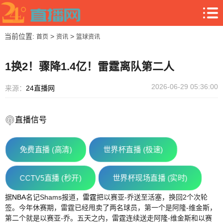
当前位置:
>
>
首页
资讯
篮球资讯
1换2！骤降1.4亿！雷霆离队第二人
2026-06-29 05:36:00
来源：
24直播网
直播信号
免费直播 (高清)
世界杯直播 (极速)
CCTV5直播 (秒开)
世界杯现场直播 (实时)
据
NBA
名记Shams报道，
雷霆
把以赛亚-乔送至活塞，换回2个次轮
签。今年休赛期，雷霆已经甩卖了两名球员，第一个是阿隆-维金斯，
第二个就是以赛亚-乔。五天之内，雷霆连续送走阿隆-维金斯和以赛