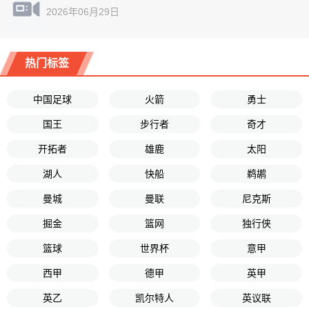
2026年06月29日
热门标签
中国足球
火箭
勇士
国王
步行者
奇才
开拓者
雄鹿
太阳
湖人
快船
鹈鹕
曼城
曼联
尼克斯
掘金
篮网
独行侠
篮球
世界杯
意甲
西甲
德甲
英甲
英乙
凯尔特人
英议联