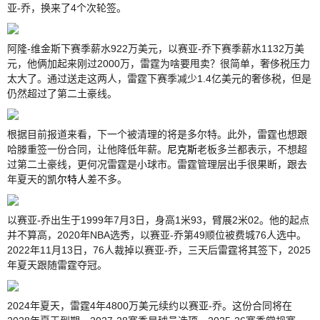
亚-乔，换来了4个次轮签。
阿隆-维金斯下赛季薪水922万美元，以赛亚-乔下赛季薪水1132万美
元，他俩加起来刚过2000万，雷霆为啥要甩卖？很简单，奢侈税压力
太大了。通过送走这两人，雷霆下赛季减少1.4亿美元的奢侈税，但是
仍然超过了第二土豪线。
根据目前报道来看，下一个被清理的将是多尔特。此外，雷霆也想跟
哈滕重签一份合同，让他降低年薪。
尼克斯
老板多兰都表示，不想超
过第二土豪线，更何况雷霆是小球市。雷霆管理层出手很果断，跟去
年夏天的
凯尔特人
差不多。
以赛亚-乔出生于1999年7月3日，身高1米93，臂展2米02。他的起点
并不算高，2020年NBA选秀，以赛亚-乔第49顺位被费城76人选中。
2022年11月13日，76人裁掉以赛亚-乔，三天后雷霆将其签下，2025
年夏天跟随雷霆夺冠。
2024年夏天，雷霆4年4800万美元续约以赛亚-乔。这份合同将在