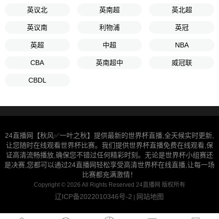
英议北
英南超
英北超
英议南
利物浦
英冠
英超
中超
NBA
CBA
英南超中
威冠联
CBDL
24直播网【秋风✅一叶之秋】提供最新的世界杯直播,全天候实时更新,
让您随时在线观看世界杯比赛。我们提供世界杯直播免费在线观看,保
证高清流畅播放,确保您不错过任何精彩时刻。无论是世界杯小组赛还
是决赛,您都可以通过24直播网轻松享受高清世界杯在线直播,让每一场
比赛都充满激情！
Copyright © 2026 All Rights Reserved 24直播网 版权所有
辽ICP备2022010346号-2
网站地图
|