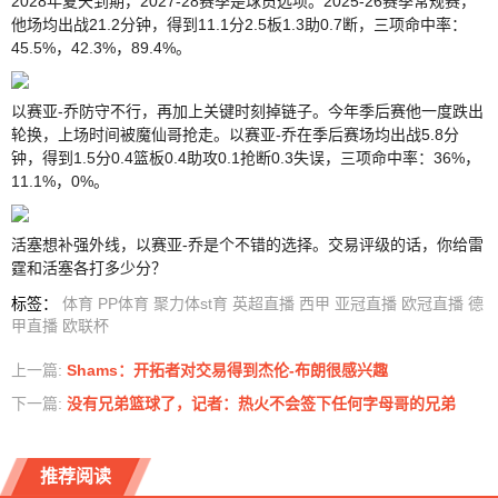
2028年夏天到期，2027-28赛季是球员选项。2025-26赛季常规赛，
他场均出战21.2分钟，得到11.1分2.5板1.3助0.7断，三项命中率：
45.5%，42.3%，89.4%。
以赛亚-乔防守不行，再加上关键时刻掉链子。今年季后赛他一度跌出
轮换，上场时间被魔仙哥抢走。以赛亚-乔在季后赛场均出战5.8分
钟，得到1.5分0.4篮板0.4助攻0.1抢断0.3失误，三项命中率：36%，
11.1%，0%。
活塞想补强外线，以赛亚-乔是个不错的选择。交易评级的话，你给雷
霆和活塞各打多少分？
标签
：
体育
PP体育
聚力体st育
英超直播
西甲
亚冠直播
欧冠直播
德
甲直播
欧联杯
上一篇:
Shams：开拓者对交易得到杰伦-布朗很感兴趣
下一篇:
没有兄弟篮球了，记者：热火不会签下任何字母哥的兄弟
推荐阅读