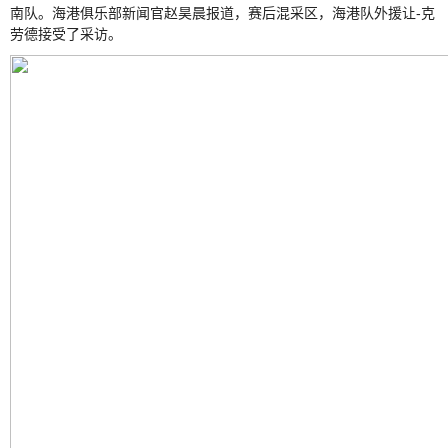
南队。海港俱乐部新闻官赵昊晨报道，赛后混采区，海港队外援让-克
劳德接受了采访。