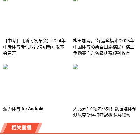
【中考】【新闻发布会】2024年
棋王加冕，“好运弈棋来”2025年
中考体育考试政策说明新闻发布
中国体育彩票全国象棋民间棋王
会召开
争霸赛广东省级决赛顺利收官
聚力体育 for Android
大比分2-0领先马刺！数据媒体预
测尼克斯横扫夺冠概率为40%
相关直播