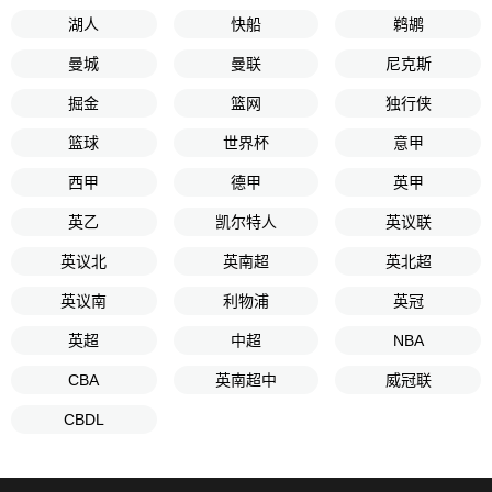
湖人
快船
鹈鹕
曼城
曼联
尼克斯
掘金
篮网
独行侠
篮球
世界杯
意甲
西甲
德甲
英甲
英乙
凯尔特人
英议联
英议北
英南超
英北超
英议南
利物浦
英冠
英超
中超
NBA
CBA
英南超中
威冠联
CBDL