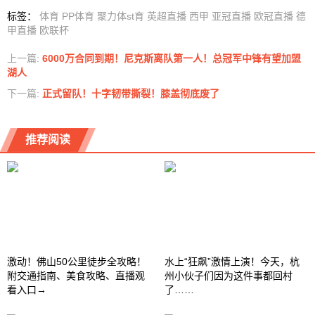
标签
：
体育
PP体育
聚力体st育
英超直播
西甲
亚冠直播
欧冠直播
德
甲直播
欧联杯
上一篇:
6000万合同到期！尼克斯离队第一人！总冠军中锋有望加盟
湖人
下一篇:
正式留队！十字韧带撕裂！膝盖彻底废了
推荐阅读
激动！佛山50公里徒步全攻略！
水上“狂飙”激情上演！今天，杭
附交通指南、美食攻略、直播观
州小伙子们因为这件事都回村
看入口→
了……