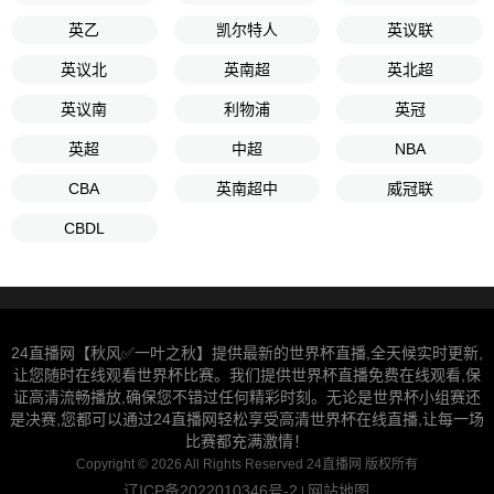
英乙
凯尔特人
英议联
英议北
英南超
英北超
英议南
利物浦
英冠
英超
中超
NBA
CBA
英南超中
威冠联
CBDL
24直播网【秋风✅一叶之秋】提供最新的世界杯直播,全天候实时更新,
让您随时在线观看世界杯比赛。我们提供世界杯直播免费在线观看,保
证高清流畅播放,确保您不错过任何精彩时刻。无论是世界杯小组赛还
是决赛,您都可以通过24直播网轻松享受高清世界杯在线直播,让每一场
比赛都充满激情！
Copyright © 2026 All Rights Reserved 24直播网 版权所有
辽ICP备2022010346号-2
网站地图
|