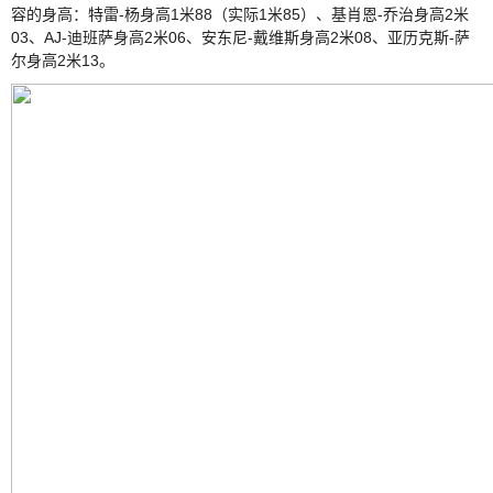
容的身高：特雷-杨身高1米88（实际1米85）、基肖恩-乔治身高2米
03、AJ-迪班萨身高2米06、安东尼-戴维斯身高2米08、亚历克斯-萨
尔身高2米13。