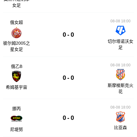
女足
08-08 18:00
俄女超
0
-
0
切尔塔诺沃女
彼尔姆2005之
足
星女足
08-08 18:00
俄乙B
0
-
0
斯摩棱斯克火
希姆基宇宙
花
08-08 18:00
挪丙
0
-
0
比亚森
尼堤努