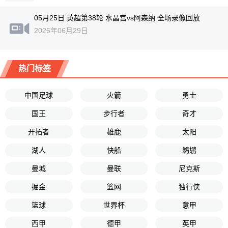
05月25日 英超第38轮 水晶宫vs阿森纳 全场录像回放
2026年06月29日
热门标签
中国足球
火箭
勇士
国王
步行者
奇才
开拓者
雄鹿
太阳
湖人
快船
鹈鹕
曼城
曼联
尼克斯
掘金
篮网
独行侠
篮球
世界杯
意甲
西甲
德甲
英甲