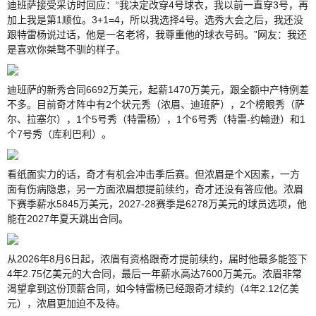
迪班萨接受采访时回应：“我决定改穿4号球衣，我以前一直穿3号，再
加上我是第1顺位。3+1=4，所以我选择4号。选秀大会之后，我还没
跟特雷杨说过话，他是一名老将，我尊重他的球衣号码。”网友：我还
是喜欢你桀骜不驯的样子。
迪班萨的新秀合同6692万美元，起薪1470万美元，跟全额中产特例差
不多。目前奇才阵中有2个状元秀（浓眉、迪班萨），2个榜眼秀（萨
尔、拉塞尔），1个5号秀（特雷杨），1个6号秀（特雷-约翰逊）和1
个7号秀（库利巴利）。
看纸面实力的话，奇才有机会冲击季后赛。但浓眉是个X因素，一方
面有伤病隐患，另一方面浓眉想提前续约，奇才还没有答应他。浓眉
下赛季薪水5845万美元，2027-28赛季是6278万美元的球员选项，他
能在2027年夏天跳出合同。
从2026年8月6日起，浓眉有资格跟奇才提前续约，届时他最多能签下
4年2.75亿美元的大合同，最后一年薪水高达7600万美元。浓眉非常
渴望拿到这份顶薪合同，如今特雷杨‌已经跟奇才续约（4年2.12亿美
元‌），浓眉更加迫不及待。