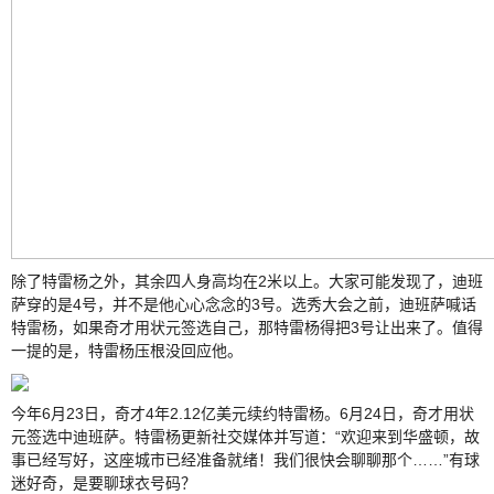
除了特雷杨之外，其余四人身高均在2米以上。大家可能发现了，迪班
萨穿的是4号，并不是他心心念念的3号。选秀大会之前，迪班萨喊话
特雷杨，如果奇才用状元签选自己，那特雷杨得把3号让出来了。值得
一提的是，特雷杨压根没回应他。
今年6月23日，奇才4年2.12亿美元续约特雷杨。6月24日，奇才用状
元签选中迪班萨。特雷杨更新社交媒体并写道：“欢迎来到华盛顿，故
事已经写好，这座城市已经准备就绪！我们很快会聊聊那个……”有球
迷好奇，是要聊球衣号码？