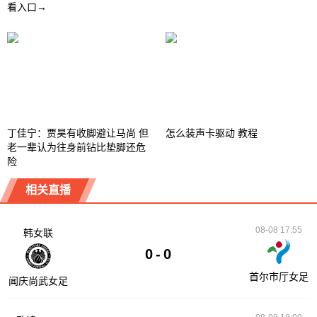
看入口→
丁佳宁：贾昊有收脚避让马尚 但
怎么装声卡驱动 教程
老一辈认为往身前钻比垫脚还危
险
相关直播
08-08 17:55
韩女联
0
-
0
首尔市厅女足
闻庆尚武女足