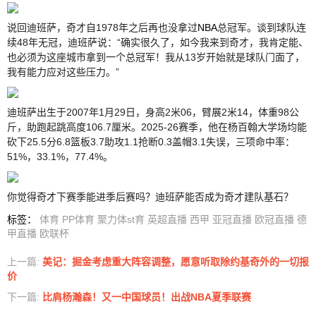
说回迪班萨，奇才自1978年之后再也没拿过
NBA
总冠军。谈到球队连
续48年无冠，迪班萨说：“确实很久了，如今我来到奇才，我肯定能、
也必须为这座城市拿到一个总冠军！我从13岁开始就是球队门面了，
我有能力应对这些压力。”
迪班萨出生于2007年1月29日，身高2米06，臂展2米14，体重98公
斤，助跑起跳高度106.7厘米。2025-26赛季，他在杨百翰大学场均能
砍下25.5分6.8篮板3.7助攻1.1抢断0.3盖帽3.1失误，三项命中率：
51%，33.1%，77.4%。
你觉得奇才下赛季能进季后赛吗？迪班萨能否成为奇才建队基石？
标签
：
体育
PP体育
聚力体st育
英超直播
西甲
亚冠直播
欧冠直播
德
甲直播
欧联杯
上一篇:
美记：掘金考虑重大阵容调整，愿意听取除约基奇外的一切报
价
下一篇:
比肩杨瀚森！又一中国球员！出战NBA夏季联赛