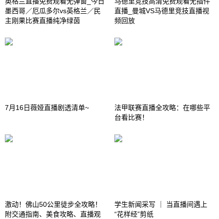
英格兰直播免费观看无弹窗_今日
马德里竞技高清免费观看无插件
墨西哥／厄瓜多尔vs英格兰／民
直播_曼城VS马德里竞技直播视
主刚果比赛直播纯净绿茵
频回放
7月16日薇娅直播剧透清单~
法甲联赛直播全攻略：在哪些平
台看比赛！
激动！佛山50公里徒步全攻略！
学生新闻采写 ｜ 当直播间遇上
附交通指南、美食攻略、直播观
“花样经”剪纸