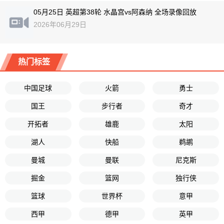
05月25日 英超第38轮 水晶宫vs阿森纳 全场录像回放
2026年06月29日
热门标签
中国足球
火箭
勇士
国王
步行者
奇才
开拓者
雄鹿
太阳
湖人
快船
鹈鹕
曼城
曼联
尼克斯
掘金
篮网
独行侠
篮球
世界杯
意甲
西甲
德甲
英甲