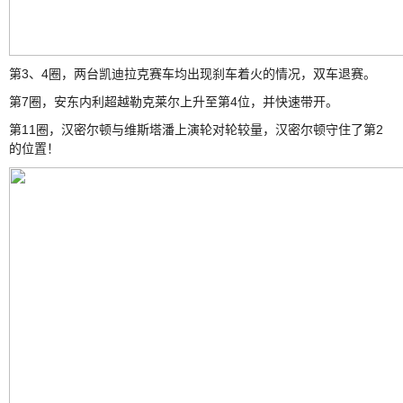
第3、4圈，两台凯迪拉克赛车均出现刹车着火的情况，双车退赛。
第7圈，安东内利超越勒克莱尔上升至第4位，并快速带开。
第11圈，汉密尔顿与维斯塔潘上演轮对轮较量，汉密尔顿守住了第2
的位置！