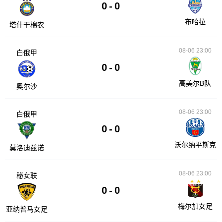
0
-
0
布哈拉
塔什干棉农
08-06 23:00
白俄甲
0
-
0
高美尔B队
奥尔沙
08-06 23:00
白俄甲
0
-
0
沃尔纳平斯克
莫洛迪兹诺
08-06 23:00
秘女联
0
-
0
梅尔加女足
亚纳普马女足