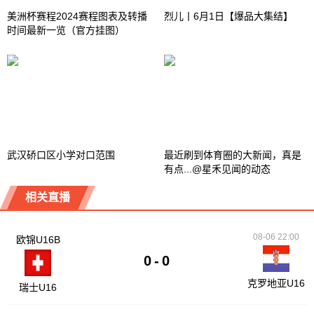
美洲杯赛程2024赛程图表及转播
烈儿丨6月1日【爆品大集结】
时间最新一览（官方挂图）
武汉硚口区小学对口范围
最近刷到体育圈的大新闻，真是
有点...@星禾见闻的动态
相关直播
08-06 22:00
欧锦U16B
0
-
0
克罗地亚U16
瑞士U16