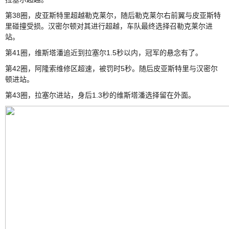
第38圈，皮亚斯特里超越勒克莱尔，随后勒克莱尔右前翼与皮亚斯特
里碰撞受损。汉密尔顿对其进行超越，车队最终选择召勒克莱尔进
站。
第41圈，维斯塔潘追近到拉塞尔1.5秒以内，冠军的悬念有了。
第42圈，阿隆索维修区超速，被罚时5秒。随后皮亚斯特里与汉密尔
顿进站。
第43圈，拉塞尔进站，身后1.3秒的维斯塔潘选择留在外面。