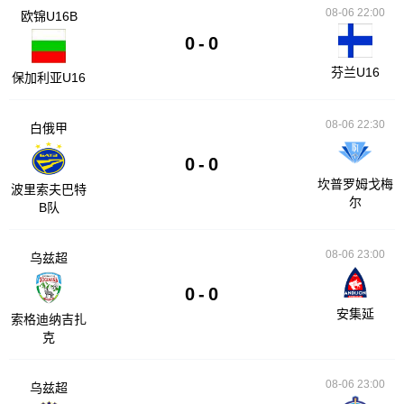
08-06 22:00
欧锦U16B
0
-
0
芬兰U16
保加利亚U16
08-06 22:30
白俄甲
0
-
0
坎普罗姆戈梅
波里索夫巴特
尔
B队
08-06 23:00
乌兹超
0
-
0
安集延
索格迪纳吉扎
克
08-06 23:00
乌兹超