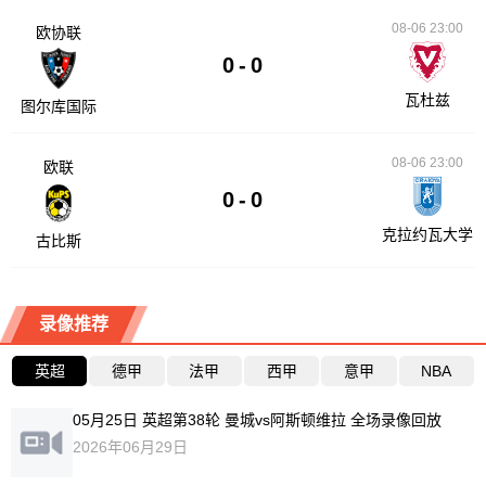
08-06 23:00
欧协联
0
-
0
瓦杜兹
图尔库国际
08-06 23:00
欧联
0
-
0
克拉约瓦大学
古比斯
录像推荐
英超
德甲
法甲
西甲
意甲
NBA
05月25日 英超第38轮 曼城vs阿斯顿维拉 全场录像回放
2026年06月29日