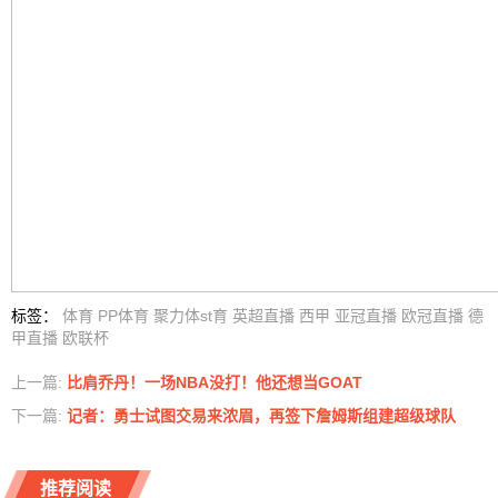
标签
：
体育
PP体育
聚力体st育
英超直播
西甲
亚冠直播
欧冠直播
德
甲直播
欧联杯
上一篇:
比肩乔丹！一场NBA没打！他还想当GOAT
下一篇:
记者：勇士试图交易来浓眉，再签下詹姆斯组建超级球队
推荐阅读