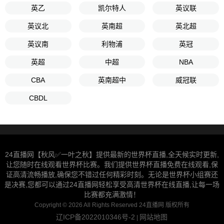
英乙
凯尔特人
英议联
英议北
英南超
英北超
英议南
利物浦
英冠
英超
中超
NBA
CBA
英南超中
威冠联
CBDL
24直播网【秋风✅一叶之秋】提供最新的世界杯直播,全天候实时更新,
让您随时在线观看世界杯比赛。我们提供世界杯直播免费在线观看,保
证高清流畅播放,确保您不错过任何精彩时刻。无论是世界杯小组赛还
是决赛,您都可以通过24直播网轻松享受高清世界杯在线直播,让每一场
比赛都充满激情！
Copyright © 2026 All Rights Reserved 24直播网 版权所有
辽ICP备2022010346号-2
网站地图
|