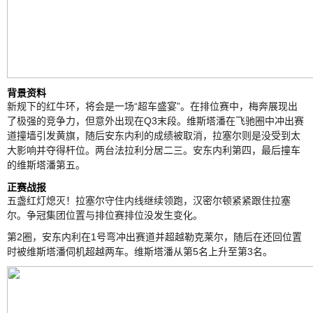
背景资料
新规下的红牛环，将会是一场“超车盛宴”。在排位赛中，梅奔展现出
了极强的竞争力，但意外出现在Q3末段。维斯塔潘在飞驰圈中冲出赛
道撞墙引发黄旗，随后安东内利的成绩被取消，拉塞尔则是没受到太
大影响并夺得杆位。两台法拉利分居二三。安东内利第四，最后撞车
的维斯塔潘第五。
正赛战报
五盏红灯熄灭！拉塞尔守住内线继续领跑，汉密尔顿紧紧跟住拉塞
尔。争冠集团位置与排位赛排位没发生变化。
第2圈，安东内利在1号弯冲出赛道并超越勒克莱尔，随后在还回位置
时被维斯塔潘伺机超越两车。维斯塔潘从第5名上升至第3名。