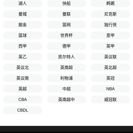
湖人
快船
鹈鹕
曼城
曼联
尼克斯
掘金
篮网
独行侠
篮球
世界杯
意甲
西甲
德甲
英甲
英乙
凯尔特人
英议联
英议北
英南超
英北超
英议南
利物浦
英冠
英超
中超
NBA
CBA
英南超中
威冠联
CBDL