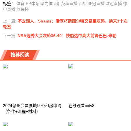
标签
：
体育
PP体育
聚力体st育
英超直播
西甲
亚冠直播
欧冠直播
德
甲直播
欧联杯
上一篇:
不去湖人，Shams：活塞将斯图尔特交易至灰熊，换来3个次
轮签
下一篇:
NBA选秀大会次轮36-40：快船选中高大前锋巴巴-米勒
推荐阅读
2024赣州会昌县城区公租房申请
在线观看cctv8
（条件+流程+材料）