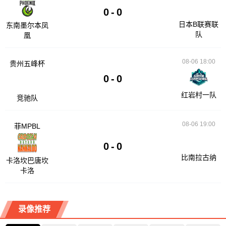
0
-
0
日本B联赛联
东南墨尔本凤
队
凰
08-06 18:00
贵州五峰杯
0
-
0
红岩村一队
竞驰队
08-06 19:00
菲MPBL
0
-
0
比南拉古纳
卡洛坎巴唐坎
卡洛
录像推荐