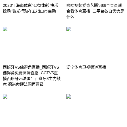
2023年海南体彩“公益体彩 快乐
咪咕视频爱奇艺腾讯哪个会员适
操场”微光行动在五指山市启动
合看体育直播_三平台各自优势是
什么
西班牙VS佛得角直播_西班牙VS
辽宁体育卫视频道直播
佛得角免费高清直播_CCTV5直
播西班牙vs法国：西班牙3主力缺
席 德尚命硬法国再晋级