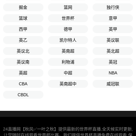
掘金
篮网
独行侠
篮球
世界杯
意甲
西甲
德甲
英甲
英乙
凯尔特人
英议联
英议北
英南超
英北超
英议南
利物浦
英冠
英超
中超
NBA
CBA
英南超中
威冠联
CBDL
24直播网【秋风✅一叶之秋】提供最新的世界杯直播,全天候实时更新,
让您随时在线观看世界杯比赛。我们提供世界杯直播免费在线观看,保