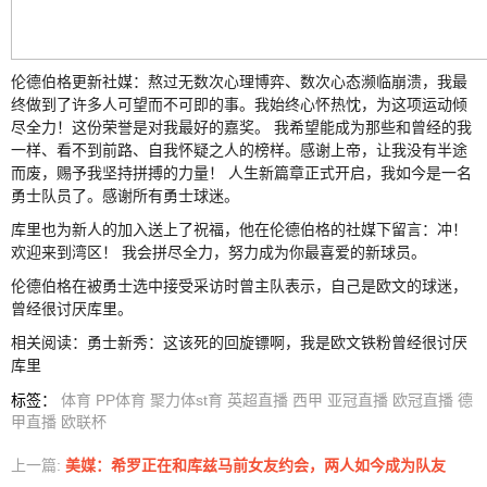
伦德伯格更新社媒：熬过无数次心理博弈、数次心态濒临崩溃，我最
终做到了许多人可望而不可即的事。我始终心怀热忱，为这项运动倾
尽全力！这份荣誉是对我最好的嘉奖。 我希望能成为那些和曾经的我
一样、看不到前路、自我怀疑之人的榜样。感谢上帝，让我没有半途
而废，赐予我坚持拼搏的力量！ 人生新篇章正式开启，我如今是一名
勇士队员了。感谢所有勇士球迷。
库里也为新人的加入送上了祝福，他在伦德伯格的社媒下留言：冲！
欢迎来到湾区！ 我会拼尽全力，努力成为你最喜爱的新球员。
伦德伯格在被勇士选中接受采访时曾主队表示，自己是欧文的球迷，
曾经很讨厌库里。
相关阅读：勇士新秀：这该死的回旋镖啊，我是欧文铁粉曾经很讨厌
库里
标签
：
体育
PP体育
聚力体st育
英超直播
西甲
亚冠直播
欧冠直播
德
甲直播
欧联杯
上一篇:
美媒：希罗正在和库兹马前女友约会，两人如今成为队友