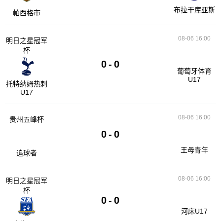
布拉干库亚斯
帕西格市
08-06 16:00
明日之星冠军
杯
0
-
0
葡萄牙体育
U17
托特纳姆热刺
U17
08-06 16:00
贵州五峰杯
0
-
0
王母青年
追球者
08-06 16:00
明日之星冠军
杯
0
-
0
河床U17