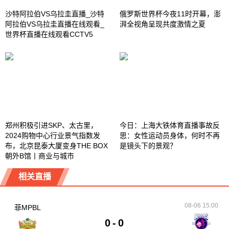
沙特阿拉伯VS乌拉圭直播_沙特
俄罗斯世界杯今夜11时开幕，澎
阿拉伯VS乌拉圭直播在线观看_
湃全视角呈现共度激情之夏
世界杯直播在线观看CCTV5
郑州积极引进SKP、太古里，
今日：上海大铁体育直播事故反
2024购物中心行业景气指数发
思：女性运动员身体，何时不再
布，北京昆泰大厦变身THE BOX
是镜头下的景观？
朝外B馆丨商业与城市
相关直播
08-06 15:00
菲MPBL
0
-
0