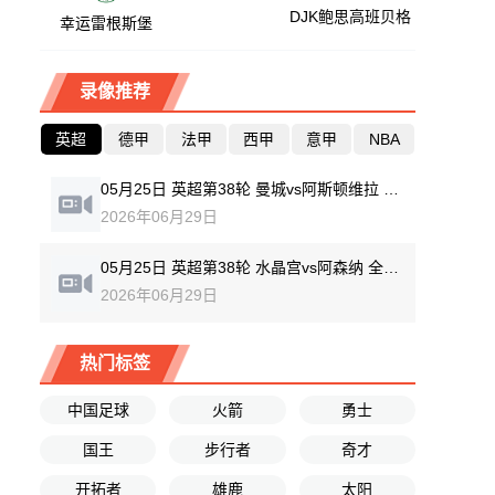
DJK鲍思高班贝格
幸运雷根斯堡
录像推荐
英超
德甲
法甲
西甲
意甲
NBA
05月25日 英超第38轮 曼城vs阿斯顿维拉 全场录像回放
2026年06月29日
05月25日 英超第38轮 水晶宫vs阿森纳 全场录像回放
2026年06月29日
热门标签
中国足球
火箭
勇士
国王
步行者
奇才
开拓者
雄鹿
太阳