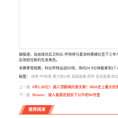
据报道，自由球员后卫科比-怀特将与夏洛特黄蜂队签下三年
后场担任新的先发角色。
本赛季常规赛，科比怀特出战50场，场均24.9分钟能拿到17.4
标签
：
体育
PP体育
聚力体st育
英超直播
西甲
亚冠直播
欧
上一篇:
4年1.85亿！湖人顶薪续约里夫斯！NBA史上最大的
下一篇:
Shams：湖人直接花钱买下公牛的56号签
推荐阅读