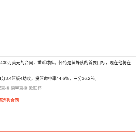
7400万美元的合同，重返球队。怀特是黄蜂队的首要目标，现在他将在
分3.4篮板4助攻，投篮命中率44.6％，三分36.2％。
冠直播
德甲直播
欧联杯
落选秀合同