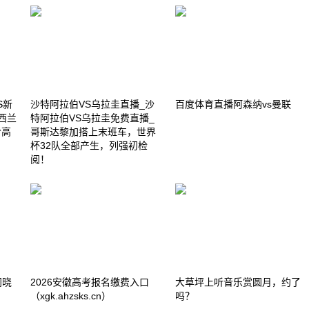
S新
沙特阿拉伯VS乌拉圭直播_沙
百度体育直播阿森纳vs曼联
西兰
特阿拉伯VS乌拉圭免费直播_
看高
哥斯达黎加搭上末班车，世界
杯32队全部产生，列强初检
阅！
闫晓
2026安徽高考报名缴费入口
大草坪上听音乐赏圆月，约了
（xgk.ahzsks.cn）
吗？