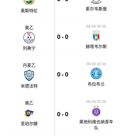
索尔韦斯堡
奥斯特伦
08-08 00:30
奥乙
0
-
0
赫塔韦尔斯
列弗宁
08-08 00:30
丹麦乙
0
-
0
布拉布兰
米德法特
08-08 00:30
奥乙
0
-
0
奥地利维也纳青年
圣珀尔滕
队