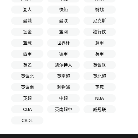
湖人
快船
鹈鹕
曼城
曼联
尼克斯
掘金
篮网
独行侠
篮球
世界杯
意甲
西甲
德甲
英甲
英乙
凯尔特人
英议联
英议北
英南超
英北超
英议南
利物浦
英冠
英超
中超
NBA
CBA
英南超中
威冠联
CBDL