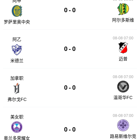
阿甲
0
-
0
阿尔多斯维
罗萨里奥中央
08-08 07:00
阿乙
0
-
0
迈普
米德兰
08-08 07:00
加拿职
0
-
0
温哥华FC
弗尔戈FC
08-08 07:00
美女职
0
-
0
路易斯维尔竞
奥兰多荣耀女