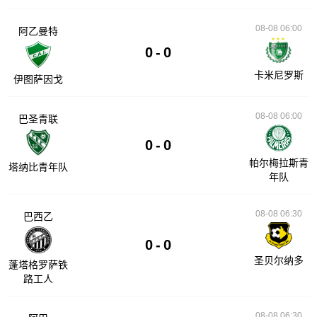
08-08 06:00
阿乙曼特
0
-
0
卡米尼罗斯
伊图萨因戈
08-08 06:00
巴圣青联
0
-
0
帕尔梅拉斯青
塔纳比青年队
年队
08-08 06:30
巴西乙
0
-
0
圣贝尔纳多
蓬塔格罗萨铁
路工人
08-08 06:30