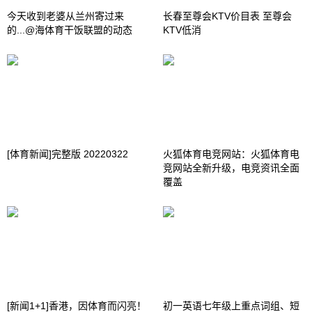
今天收到老婆从兰州寄过来
长春至尊会KTV价目表 至尊会
的...@海体育干饭联盟的动态
KTV低消
[体育新闻]完整版 20220322
火狐体育电竞网站：火狐体育电
竞网站全新升级，电竞资讯全面
覆盖
[新闻1+1]香港，因体育而闪亮！
初一英语七年级上重点词组、短