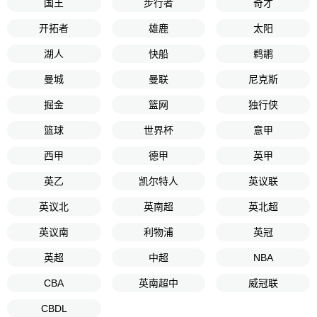
国王
步行者
奇才
开拓者
雄鹿
太阳
湖人
快船
鹈鹕
曼城
曼联
尼克斯
掘金
篮网
独行侠
篮球
世界杯
意甲
西甲
德甲
英甲
英乙
凯尔特人
英议联
英议北
英南超
英北超
英议南
利物浦
英冠
英超
中超
NBA
CBA
英南超中
威冠联
CBDL