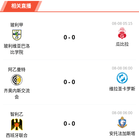
相关直播
08-08 05:15
玻利甲
0
-
0
瓜比拉
玻利维亚巴洛
比学院
08-08 06:00
阿乙曼特
0
-
0
维拉圣卡罗斯
齐奥内斯交流
会
08-08 06:00
智利乙
0
-
0
安托法加斯塔
西班牙联合