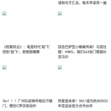
语和句子汇总，每天早读背一遍
《检察风云》：电竞时代“起飞”
回击巴萨签小蜘蛛传闻！马竞社
但别“放飞”，拒绝假赌赛
媒：HWG，我们以4张门票报价
亚马尔
Siu！！！广州队前锋布格拉汗破
热爱造未来！361°成为杭州2022
门，模仿C罗庆祝动作
年亚运会官方合作伙伴