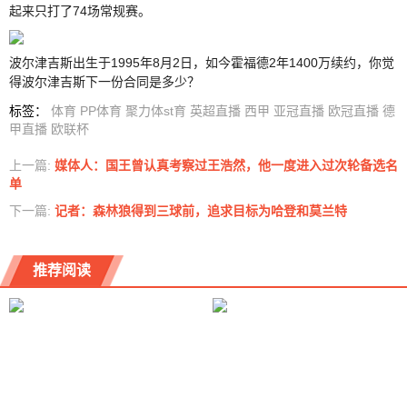
起来只打了74场常规赛。
波尔津吉斯出生于1995年8月2日，如今霍福德2年1400万续约，你觉
得波尔津吉斯下一份合同是多少？
标签
：
体育
PP体育
聚力体st育
英超直播
西甲
亚冠直播
欧冠直播
德
甲直播
欧联杯
上一篇:
媒体人：国王曾认真考察过王浩然，他一度进入过次轮备选名
单
下一篇:
记者：森林狼得到三球前，追求目标为哈登和莫兰特
推荐阅读