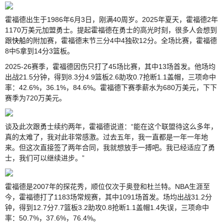
霍福德出生于1986年6月3日，刚满40周岁。2025年夏天，霍福德2年
1170万美元加盟勇士。提起霍福德在勇士的高光时刻，很多人会想到
跟
快船
的附加赛，霍福德末节三分4中4独砍12分。全场比赛，霍福德
8中5拿到14分3篮板。
2025-26赛季，霍福德因伤只打了45场比赛，其中13场首发。他场均
出战21.5分钟，得到8.3分4.9篮板2.6助攻0.7抢断1.1盖帽，三项命中
率：42.6%，36.1%，84.6%。霍福德下赛季薪水为680万美元，下下
赛季为720万美元。
谈及此次跟勇士续约两年，霍福德说道：“能在这个联盟待这么多年，
真的太难了，我对此非常感激。过去五年，我一直都是一年一年地
来。但这次直接签了两年合同，我就想放手一搏吧。我已经适应了勇
士，我们可以继续进步。”
霍福德是2007年的探花秀，顺位仅次于奥登和杜兰特。NBA生涯至
今，霍福德打了1183场常规赛，其中1091场首发。场均出战31.2分
钟，得到12.7分7.7篮板3.2助攻0.8抢断1.1盖帽1.4失误，三项命中
率：50.7%，37.6%，76.4%。