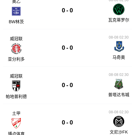
奥乙
0
-
0
瓦克蒂罗尔
BW林茨
08-08 02:30
威冠联
0
-
0
马奇奥
亚分利多
08-08 02:30
威冠联
0
-
0
普塔达韦城
帕地普利德
08-08 02:30
土甲
0
-
0
文尼沙FK
博卢体育