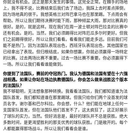
你就没有机会。这正是那天发生的事情。这完全正常。在棘手的场地
上，我不得不说，比赛结束后我们去了场边，我踩上去时差点摔倒，
因为场地真的很干。我想英格兰对阵巴拿马也在那里踢。下点雨会有
帮助。所以让我们期待决赛时能下雨，那种倾盆大雨，那对比赛真的
很好。是的，就是这样。现在我们在周一波士顿对阵巴拉圭的比赛中
还有机会。是的。当然，我们必须踢得比对阵厄瓜多尔时更好。但我
们之前踢得很好，所以让我们看看。看看我们能走多远。目前我们可
能不是热门，因为法国队表现出色，西班牙队表现出色，其他国家也
已经拿出了表现。但归根结底，如果你想赢，你就必须赢得一场特定
的比赛。过去两场比赛不重要。过去一场比赛不重要。你必须赢得下
一场。所以让我们看看谁能做到。
你提到了法国队，赛前的夺冠热门。我认为德国和法国有望在十六强
战相遇。如果让你站在场边执教德国队，你会怎么做来战胜这个版本
的法国队？
我不够聪明，无法想象那种转换。我看看法国队，我们都知道谁为法
国队首发，我们都知道谁在那里踢球。但我只给你们两个没首发的球
员名字。谢尔基和巴尔科拉。你会想，什么？他们能在地球上任何一
支国家队首发，但在法国队他们首发不了，这太疯狂了，这正好展示
了球队的实力，当然。但好消息是，最好的球队并不总是获胜。绝大
多数时间，是更渴望胜利的那支优秀的球队获胜。门是敞开的。每个
人都能赢得那场战斗。所以让我们看看会是谁。