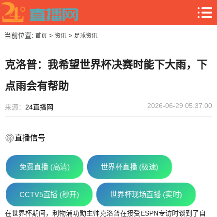
当前位置:
>
>
首页
资讯
足球资讯
克洛普：我希望世界杯决赛时能下大雨，下
点雨会有帮助
2026-06-29 05:37:00
来源：
24直播网
直播信号
免费直播 (高清)
世界杯直播 (极速)
CCTV5直播 (秒开)
世界杯现场直播 (实时)
在世界杯期间，利物浦功勋主帅克洛普在接受ESPN专访时谈到了自