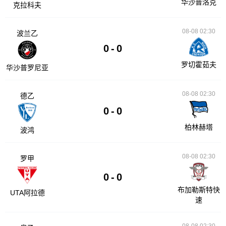
华沙普洛克
克拉科夫
08-08 02:30
波兰乙
0
-
0
罗切霍茹夫
华沙普罗尼亚
08-08 02:30
德乙
0
-
0
柏林赫塔
波鸿
08-08 02:30
罗甲
0
-
0
布加勒斯特快
UTA阿拉德
速
08-08 02:30