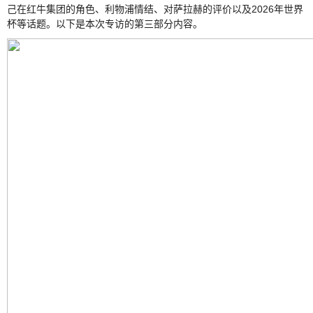
己在红牛集团的角色、利物浦情结、对萨拉赫的评价以及2026年世界
杯等话题。以下是本次专访的第三部分内容。