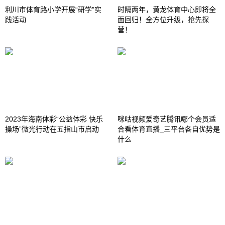
利川市体育路小学开展“研学”实
时隔两年，黄龙体育中心即将全
践活动
面回归！全方位升级，抢先探
营！
2023年海南体彩“公益体彩 快乐
咪咕视频爱奇艺腾讯哪个会员适
操场”微光行动在五指山市启动
合看体育直播_三平台各自优势是
什么