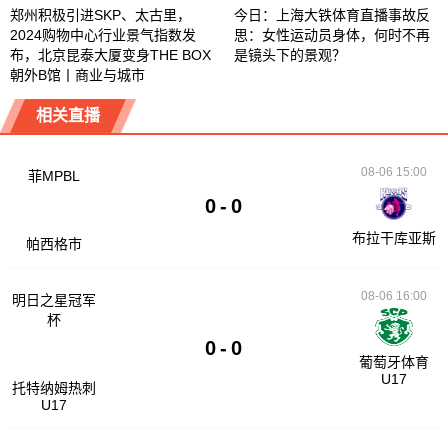
郑州积极引进SKP、太古里，
今日：上海大铁体育直播事故反
2024购物中心行业景气指数发
思：女性运动员身体，何时不再
布，北京昆泰大厦变身THE BOX
是镜头下的景观？
朝外B馆丨商业与城市
相关直播
08-06 15:00
菲MPBL
0
-
0
布拉干库亚斯
帕西格市
08-06 16:00
明日之星冠军
杯
0
-
0
葡萄牙体育
U17
托特纳姆热刺
U17