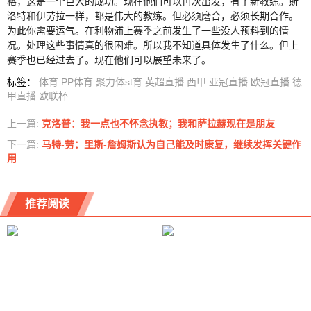
格，这是一个巨大的成功。现在他们可以再次出发，有了新教练。斯
洛特和伊劳拉一样，都是伟大的教练。但必须磨合，必须长期合作。
为此你需要运气。在利物浦上赛季之前发生了一些没人预料到的情
况。处理这些事情真的很困难。所以我不知道具体发生了什么。但上
赛季也已经过去了。现在他们可以展望未来了。
标签
：
体育
PP体育
聚力体st育
英超直播
西甲
亚冠直播
欧冠直播
德
甲直播
欧联杯
上一篇:
克洛普：我一点也不怀念执教；我和萨拉赫现在是朋友
下一篇:
马特-劳：里斯-詹姆斯认为自己能及时康复，继续发挥关键作
用
推荐阅读