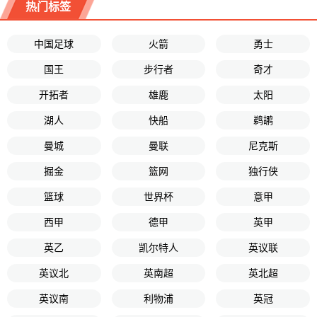
热门标签
中国足球
火箭
勇士
国王
步行者
奇才
开拓者
雄鹿
太阳
湖人
快船
鹈鹕
曼城
曼联
尼克斯
掘金
篮网
独行侠
篮球
世界杯
意甲
西甲
德甲
英甲
英乙
凯尔特人
英议联
英议北
英南超
英北超
英议南
利物浦
英冠