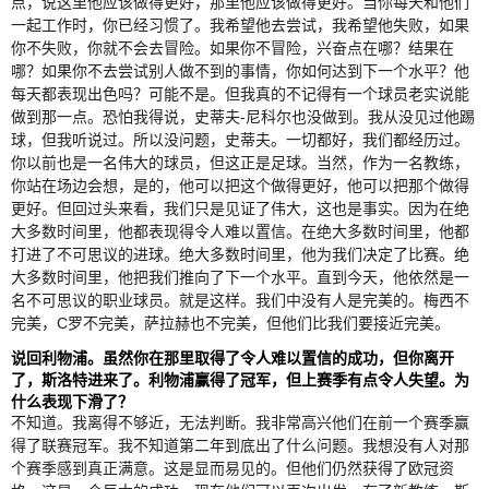
点，说这里他应该做得更好，那里他应该做得更好。当你每天和他们
一起工作时，你已经习惯了。我希望他去尝试，我希望他失败，如果
你不失败，你就不会去冒险。如果你不冒险，兴奋点在哪？结果在
哪？如果你不去尝试别人做不到的事情，你如何达到下一个水平？他
每天都表现出色吗？可能不是。但我真的不记得有一个球员老实说能
做到那一点。恐怕我得说，史蒂夫-尼科尔也没做到。我从没见过他踢
球，但我听说过。所以没问题，史蒂夫。一切都好，我们都经历过。
你以前也是一名伟大的球员，但这正是足球。当然，作为一名教练，
你站在场边会想，是的，他可以把这个做得更好，他可以把那个做得
更好。但回过头来看，我们只是见证了伟大，这也是事实。因为在绝
大多数时间里，他都表现得令人难以置信。在绝大多数时间里，他都
打进了不可思议的进球。绝大多数时间里，他为我们决定了比赛。绝
大多数时间里，他把我们推向了下一个水平。直到今天，他依然是一
名不可思议的职业球员。就是这样。我们中没有人是完美的。梅西不
完美，C罗不完美，萨拉赫也不完美，但他们比我们要接近完美。
说回利物浦。虽然你在那里取得了令人难以置信的成功，但你离开
了，斯洛特进来了。利物浦赢得了冠军，但上赛季有点令人失望。为
什么表现下滑了？
不知道。我离得不够近，无法判断。我非常高兴他们在前一个赛季赢
得了联赛冠军。我不知道第二年到底出了什么问题。我想没有人对那
个赛季感到真正满意。这是显而易见的。但他们仍然获得了欧冠资