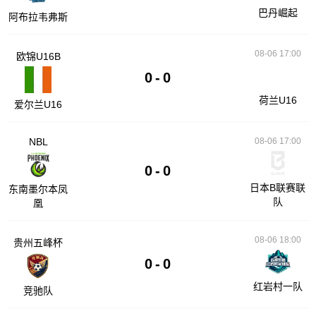
巴丹崛起
阿布拉韦弗斯
08-06 17:00
欧锦U16B
0
-
0
荷兰U16
爱尔兰U16
NBL
08-06 17:00
0
-
0
日本B联赛联
东南墨尔本凤
队
凰
08-06 18:00
贵州五峰杯
0
-
0
红岩村一队
竞驰队