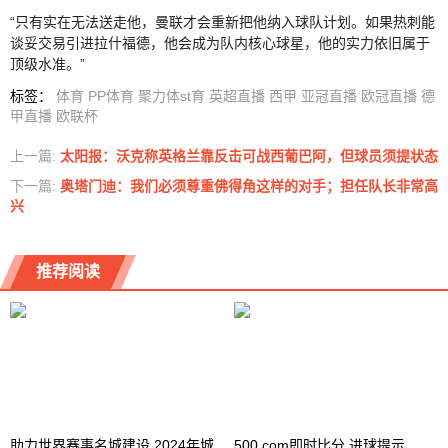
“只有实在无法送走他，曼联才会重新把他纳入球队计划。如果热刺能
谈妥交易引进拉什福德，他会成为队内核心球星，他的实力依旧属于
顶级水准。”
标签
：
体育
PP体育
聚力体st育
英超直播
西甲
亚冠直播
欧冠直播
德
甲直播
欧联杯
上一篇:
太阳报：沃克称英格兰靠反击可战西葡巴阿，但球员须提状态
下一篇:
奥塔门迪：我们必须尊重佛得角这样的对手；担任队长非常高
兴
推荐阅读
助力世界赛事名城建设 2024年城
500.com即时比分 进球提示