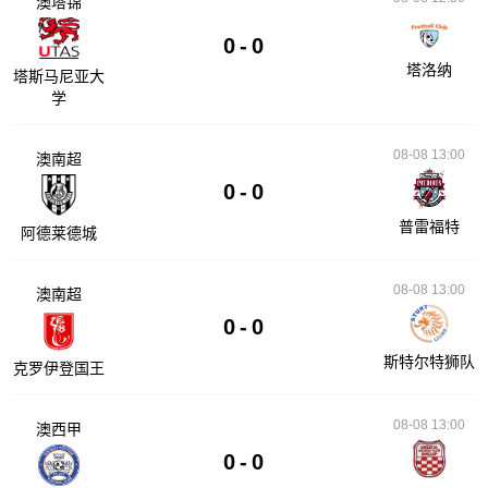
澳塔锦
0
-
0
塔洛纳
塔斯马尼亚大
学
08-08 13:00
澳南超
0
-
0
普雷福特
阿德莱德城
08-08 13:00
澳南超
0
-
0
斯特尔特狮队
克罗伊登国王
08-08 13:00
澳西甲
0
-
0