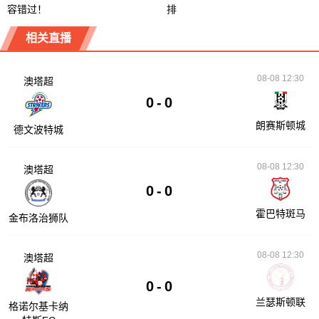
容错过！
排
相关直播
08-08 12:30
澳塔超
0
-
0
朗赛斯顿城
德文波特城
08-08 12:30
澳塔超
0
-
0
霍巴特斑马
金布洛治狮队
08-08 12:30
澳塔超
0
-
0
兰瑟斯顿联
格诺尔基卡纳