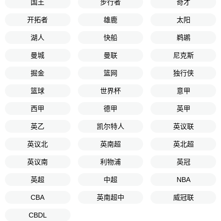
国王
步行者
奇才
开拓者
雄鹿
太阳
湖人
快船
鹈鹕
曼城
曼联
尼克斯
掘金
篮网
独行侠
篮球
世界杯
意甲
西甲
德甲
英甲
英乙
凯尔特人
英议联
英议北
英南超
英北超
英议南
利物浦
英冠
英超
中超
NBA
CBA
英南超中
威冠联
CBDL