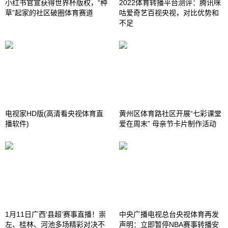
小红书官宣获得世界杯版权，“种
2022体育转播平台测评：腾讯咪
草”起家的社区破圈体育赛道
咕爱奇艺百视央视，对比优势和
不足
电视家HD版(高清看央视体育直
黄州区体育路社区开展“七彩课堂
播软件)
爱在周末” 母亲节卡片制作活动
1月11日广西‘县超’赛事直播！崇
中央广播电视总台央视体育再发
左、桂林、河池多场精彩对决不
声明：立即暂停NBA赛事转播安