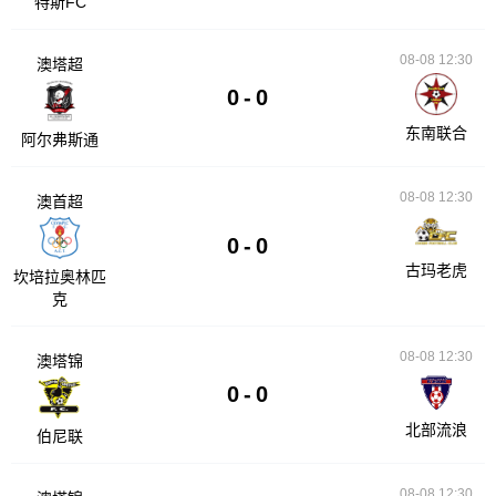
特斯FC
08-08 12:30
澳塔超
0
-
0
东南联合
阿尔弗斯通
08-08 12:30
澳首超
0
-
0
古玛老虎
坎培拉奥林匹
克
08-08 12:30
澳塔锦
0
-
0
北部流浪
伯尼联
08-08 12:30