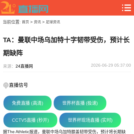
当前位置:
>
>
首页
资讯
足球资讯
TA：曼联中场乌加特十字韧带受伤，预计长
期缺阵
2026-06-29 05:37:00
来源：
24直播网
直播信号
免费直播 (高清)
世界杯直播 (极速)
CCTV5直播 (秒开)
世界杯现场直播 (实时)
据The Athletic报道，曼联中场乌加特膝盖韧带受伤，预计将长期缺