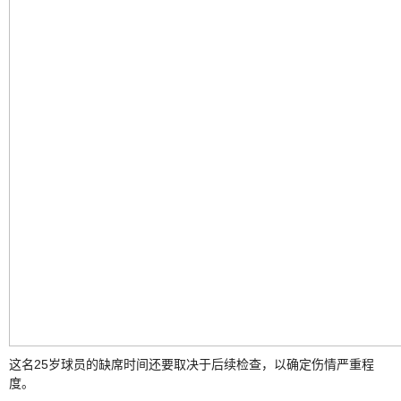
这名25岁球员的缺席时间还要取决于后续检查，以确定伤情严重程
度。