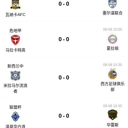
0
-
0
塞尔温联合
瓦纳卡AFC
08-08 10:00
危地甲
0
-
0
夏拉祖
马拉卡特高
08-08 10:30
新西兰中
0
-
0
西方足球俱乐
米拉马尔流浪
部
者
08-08 10:30
联盟杯
0
-
0
华雷斯
温哥华白浪