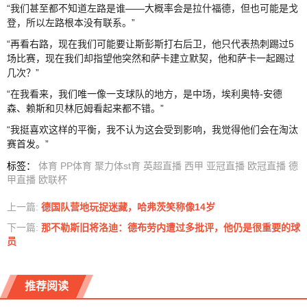
“我们甚至都不知道左路是谁——大概率会是拉什福德，但也可能是戈
登，所以左路根本没有联系。”
“再看右路，现在我们可能要让斯彭斯打右后卫，他只代表热刺踢过5
场比赛，现在我们却指望他突然和萨卡建立默契，他和萨卡一起踢过
几次？”
“在我看来，我们唯一像一支球队的地方，是中场，埃利奥特-安德
森、赖斯和贝林厄姆看起来都不错。”
“我挺喜欢这样的平衡，我不认为这会受到影响，我觉得他们会在淘汰
赛首发。”
标签
：
体育
PP体育
聚力体st育
英超直播
西甲
亚冠直播
欧冠直播
德
甲直播
欧联杯
上一篇:
德国队营地玩捉迷藏，哈弗茨笑称像14岁
下一篇:
那不勒斯旧将洛迪：德布劳内遭过多批评，他仍是很重要的球
员
推荐阅读