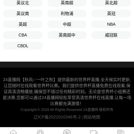
英议北
英南超
英北超
英议南
利物浦
英冠
英超
中超
NBA
CBA
英南超中
威冠联
CBDL
24直播网【秋风✅一叶之秋】提供最新的世界杯直播,全天候实时更新,
让您随时在线观看世界杯比赛。我们提供世界杯直播免费在线观看,保
证高清流畅播放,确保您不错过任何精彩时刻。无论是世界杯小组赛还
是决赛,您都可以通过24直播网轻松享受高清世界杯在线直播,让每一场
比赛都充满激情！
Copyright © 2026 All Rights Reserved 24直播网 版权所有
辽ICP备2022010346号-2
网站地图
|