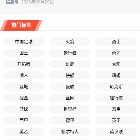
2026年06月29日
热门标签
中国足球
火箭
勇士
国王
步行者
奇才
开拓者
雄鹿
太阳
湖人
快船
鹈鹕
曼城
曼联
尼克斯
掘金
篮网
独行侠
篮球
世界杯
意甲
西甲
德甲
英甲
英乙
凯尔特人
英议联