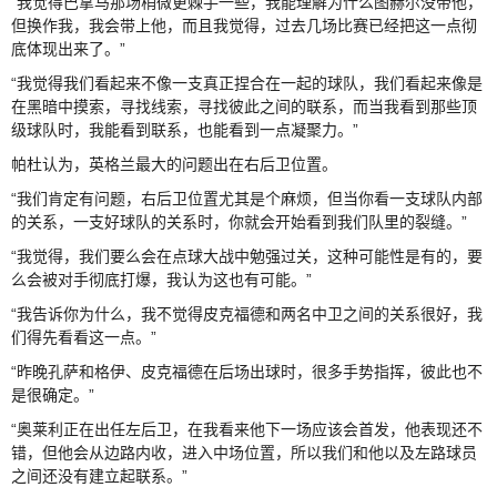
“我觉得巴拿马那场稍微更棘手一些，我能理解为什么图赫尔没带他，
但换作我，我会带上他，而且我觉得，过去几场比赛已经把这一点彻
底体现出来了。”
“我觉得我们看起来不像一支真正捏合在一起的球队，我们看起来像是
在黑暗中摸索，寻找线索，寻找彼此之间的联系，而当我看到那些顶
级球队时，我能看到联系，也能看到一点凝聚力。”
帕杜认为，英格兰最大的问题出在右后卫位置。
“我们肯定有问题，右后卫位置尤其是个麻烦，但当你看一支球队内部
的关系，一支好球队的关系时，你就会开始看到我们队里的裂缝。”
“我觉得，我们要么会在点球大战中勉强过关，这种可能性是有的，要
么会被对手彻底打爆，我认为这也有可能。”
“我告诉你为什么，我不觉得皮克福德和两名中卫之间的关系很好，我
们得先看看这一点。”
“昨晚孔萨和格伊、皮克福德在后场出球时，很多手势指挥，彼此也不
是很确定。”
“奥莱利正在出任左后卫，在我看来他下一场应该会首发，他表现还不
错，但他会从边路内收，进入中场位置，所以我们和他以及左路球员
之间还没有建立起联系。”