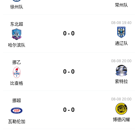
常州队
徐州队
08-08 19:40
东北超
0
-
0
通辽队
哈尔滨队
08-08 20:00
挪乙
0
-
0
索特拉
比查格
08-08 20:00
挪超
0
-
0
博德闪耀
瓦勒伦加