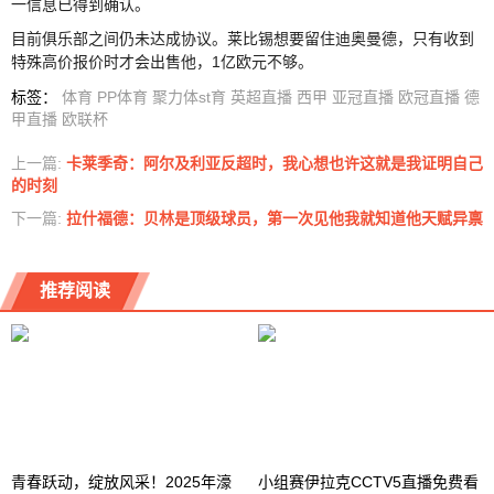
一信息已得到确认。
目前俱乐部之间仍未达成协议。莱比锡想要留住迪奥曼德，只有收到
特殊高价报价时才会出售他，1亿欧元不够。
标签
：
体育
PP体育
聚力体st育
英超直播
西甲
亚冠直播
欧冠直播
德
甲直播
欧联杯
上一篇:
卡莱季奇：阿尔及利亚反超时，我心想也许这就是我证明自己
的时刻
下一篇:
拉什福德：贝林是顶级球员，第一次见他我就知道他天赋异禀
推荐阅读
青春跃动，绽放风采！2025年濠
小组赛伊拉克CCTV5直播免费看