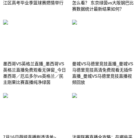
江区高考毕业季篮球赛燃情举行
怎么看？ 东京绿茵vs大阪钢巴比
赛数据统计最新结果如何？
墨西哥VS英格兰直播_墨西哥VS
曼城VS马德里竞技直播_曼城VS
英格兰直播免费观看无弹窗_今日
马德里竞技高清免费观看无插件
墨西哥／厄瓜多尔vs英格兰／民
直播_曼城VS马德里竞技直播视
主刚果比赛直播纯净绿茵
频回放
7月16日薇娅直播剧透清单~
法甲联赛直播全攻略：在哪些平