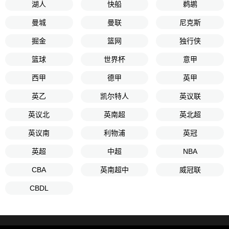
湖人
快船
鹈鹕
曼城
曼联
尼克斯
掘金
篮网
独行侠
篮球
世界杯
意甲
西甲
德甲
英甲
英乙
凯尔特人
英议联
英议北
英南超
英北超
英议南
利物浦
英冠
英超
中超
NBA
CBA
英南超中
威冠联
CBDL