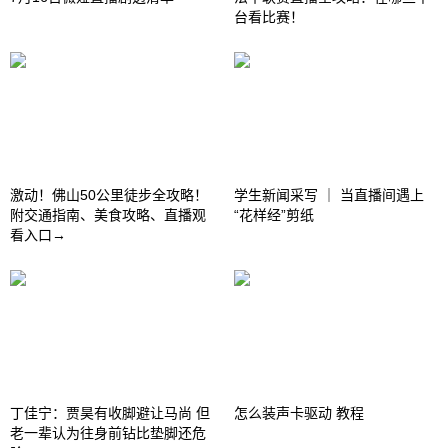
台看比赛！
激动！佛山50公里徒步全攻略！
学生新闻采写 ｜ 当直播间遇上
附交通指南、美食攻略、直播观
“花样经”剪纸
看入口→
丁佳宁：贾昊有收脚避让马尚 但
怎么装声卡驱动 教程
老一辈认为往身前钻比垫脚还危