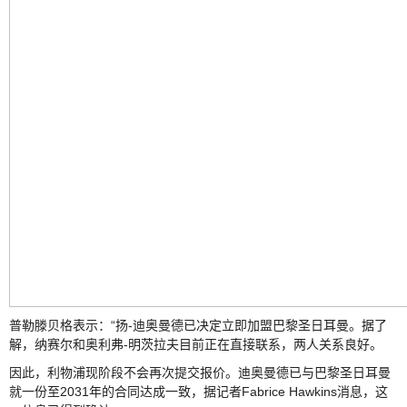
普勒滕贝格表示：“
扬-迪奥曼德已决定立即加盟巴黎圣日耳曼。据了
解，纳赛尔和奥利弗-明茨拉夫目前正在直接联系，两人关系良好。
因此，利物浦现阶段不会再次提交报价。迪奥曼德已与巴黎圣日耳曼
就一份至2031年的合同达成一致，据记者Fabrice Hawkins消息，这