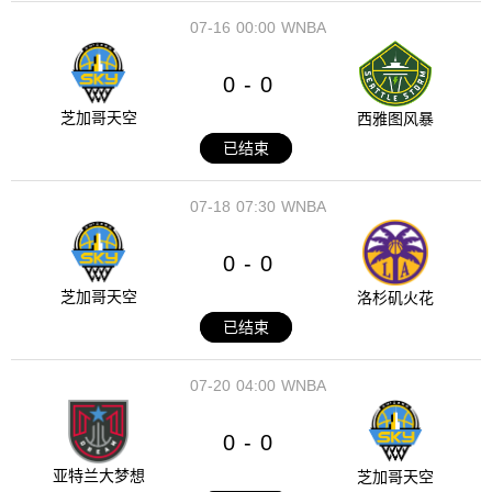
07-16
00:00
WNBA
0
0
-
芝加哥天空
西雅图风暴
已结束
07-18
07:30
WNBA
0
0
-
芝加哥天空
洛杉矶火花
已结束
07-20
04:00
WNBA
0
0
-
亚特兰大梦想
芝加哥天空