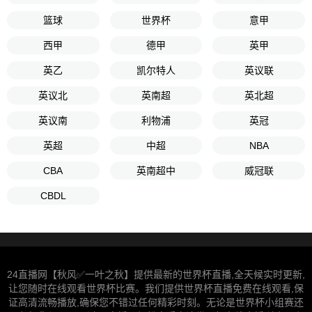
篮球
世界杯
意甲
西甲
德甲
英甲
英乙
凯尔特人
英议联
英议北
英南超
英北超
英议南
利物浦
英冠
英超
中超
NBA
CBA
英南超中
威冠联
CBDL
24直播网【秋风✅一叶之秋】提供最新的世界杯直播,全天候实时更新,
让您随时在线观看世界杯比赛。我们提供世界杯直播免费在线观看,保
证高清流畅播放,确保您不错过任何精彩时刻。无论是世界杯小组赛还