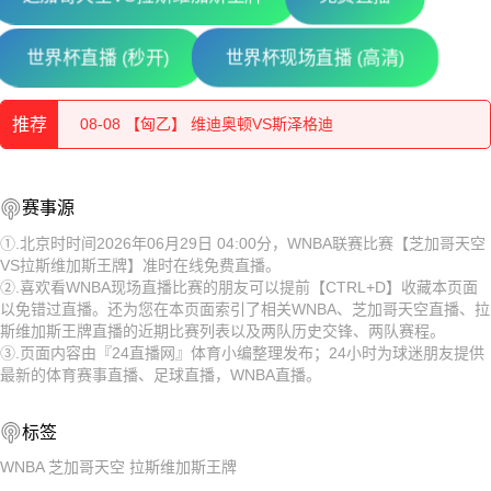
世界杯直播 (秒开)
世界杯现场直播 (高清)
08-08 【奥丙】 布雷堡VSATSV沃夫堡
08-08 【匈乙】 维迪奥顿VS斯泽格迪
推荐
08-08 【奥丙】 沃尔夫斯贝格业余队VS克拉根福多瑙河
08-08 【奥丙】 布雷堡VSATSV沃夫堡
08-08 【匈乙】 布达佩斯瓦苏塔斯VS凯奇凯梅特
赛事源
08-08 【匈乙】 维迪奥顿VS斯泽格迪
①.北京时时间2026年06月29日 04:00分，WNBA联赛比赛【芝加哥天空
08-08 【匈乙】 阿贾克VS卡格SE
VS拉斯维加斯王牌】准时在线免费直播。
08-08 【奥丙】 沃尔夫斯贝格业余队VS克拉根福多瑙河
②.喜欢看WNBA现场直播比赛的朋友可以提前【CTRL+D】收藏本页面
08-08 【匈乙】 多瑙蒂萨VS梅索科菲德
以免错过直播。还为您在本页面索引了相关WNBA、芝加哥天空直播、拉
08-08 【匈乙】 布达佩斯瓦苏塔斯VS凯奇凯梅特
斯维加斯王牌直播的近期比赛列表以及两队历史交锋、两队赛程。
08-08 【瑞士乙】 沃韦体育VS梅林
③.页面内容由『24直播网』体育小编整理发布；24小时为球迷朋友提供
08-08 【匈乙】 阿贾克VS卡格SE
最新的体育赛事直播、足球直播，WNBA直播。
08-08 【奥乙】 格拉茨风暴青年队VSFAC维也纳
08-08 【匈乙】 多瑙蒂萨VS梅索科菲德
标签
08-08 【匈甲】 基斯华达VS新佩斯
08-08 【瑞士乙】 沃韦体育VS梅林
WNBA
芝加哥天空
拉斯维加斯王牌
08-08 【奥乙】 奥地利萨尔斯堡VS第一维也纳