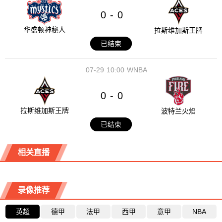
0
0
-
华盛顿神秘人
拉斯维加斯王牌
已结束
07-29
10:00
WNBA
0
0
-
拉斯维加斯王牌
波特兰火焰
已结束
相关直播
录像推荐
英超
德甲
法甲
西甲
意甲
NBA