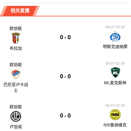
相关直播
08-07 02:30
欧协联
0
-
0
明斯克迪纳摩
布拉加
08-07 02:30
欧协联
0
-
0
ML麦克斯林
巴尼亚卢卡战
士
08-07 02:30
欧协联
0
-
0
NSI鲁纳维克
卢加诺