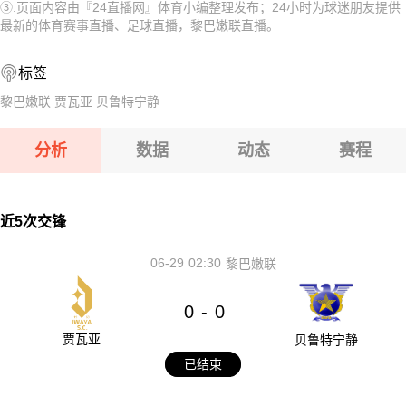
③.页面内容由『24直播网』体育小编整理发布；24小时为球迷朋友提供
08-08 【匈乙】 阿贾克VS卡格SE
08-08 【奥乙】 格拉茨风暴青年队VSFAC维也纳
最新的体育赛事直播、足球直播，黎巴嫩联直播。
08-08 【匈乙】 多瑙蒂萨VS梅索科菲德
08-08 【匈甲】 基斯华达VS新佩斯
标签
08-08 【瑞士乙】 沃韦体育VS梅林
08-08 【奥乙】 奥地利萨尔斯堡VS第一维也纳
黎巴嫩联
贾瓦亚
贝鲁特宁静
08-08 【奥乙】 格拉茨风暴青年队VSFAC维也纳
分析
数据
动态
赛程
08-08 【匈甲】 基斯华达VS新佩斯
08-08 【奥乙】 奥地利萨尔斯堡VS第一维也纳
近5次交锋
06-29
02:30
黎巴嫩联
0
0
-
贾瓦亚
贝鲁特宁静
已结束