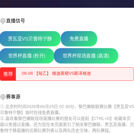
直播信号
贾瓦亚VS贝鲁特宁静
免费直播
08-08 【奥丙】 布雷堡VSATSV沃夫堡
世界杯直播 (秒开)
世界杯现场直播 (高清)
08-08 【匈乙】 维迪奥顿VS斯泽格迪
推荐
08-08 【奥丙】 沃尔夫斯贝格业余队VS克拉根福多瑙河
08-08 【奥丙】 布雷堡VSATSV沃夫堡
08-08 【匈乙】 布达佩斯瓦苏塔斯VS凯奇凯梅特
赛事源
08-08 【匈乙】 维迪奥顿VS斯泽格迪
08-08 【匈乙】 阿贾克VS卡格SE
①.北京时时间2026年06月29日 02:30分，黎巴嫩联联赛比赛【贾瓦亚VS
贝鲁特宁静】准时在线免费直播。
08-08 【奥丙】 沃尔夫斯贝格业余队VS克拉根福多瑙河
08-08 【匈乙】 多瑙蒂萨VS梅索科菲德
②.喜欢看黎巴嫩联现场直播比赛的朋友可以提前【CTRL+D】收藏本页
面以免错过直播。还为您在本页面索引了相关黎巴嫩联、贾瓦亚直播、贝
08-08 【匈乙】 布达佩斯瓦苏塔斯VS凯奇凯梅特
08-08 【瑞士乙】 沃韦体育VS梅林
鲁特宁静直播的近期比赛列表以及两队历史交锋、两队赛程。