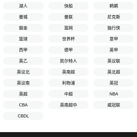
湖人
快船
鹈鹕
曼城
曼联
尼克斯
掘金
篮网
独行侠
篮球
世界杯
意甲
西甲
德甲
英甲
英乙
凯尔特人
英议联
英议北
英南超
英北超
英议南
利物浦
英冠
英超
中超
NBA
CBA
英南超中
威冠联
CBDL