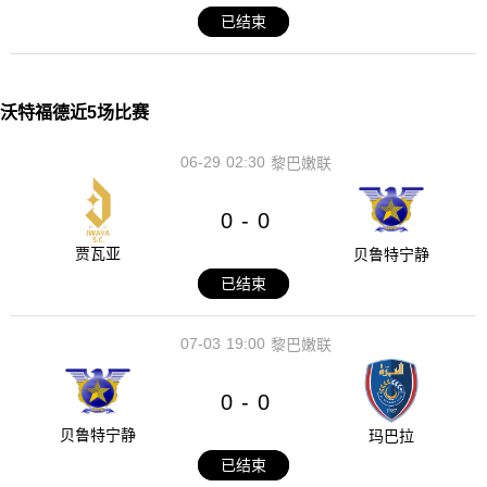
已结束
沃特福德近5场比赛
06-29
02:30
黎巴嫩联
0
0
-
贾瓦亚
贝鲁特宁静
已结束
07-03
19:00
黎巴嫩联
0
0
-
贝鲁特宁静
玛巴拉
已结束