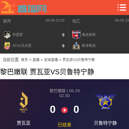
08-08 23:30
08-08 23
奥丙
匈乙
0
布雷堡
维迪奥顿
0
ATSV沃夫堡
斯泽格迪
当前位置:
>
>
>
首页
直播
足球直播
贾瓦亚VS贝鲁特宁静
黎巴嫩联 贾瓦亚VS贝鲁特宁静
黎巴嫩联 | 06-29
02:30
0
0
贾瓦亚
贝鲁特宁静
已结束