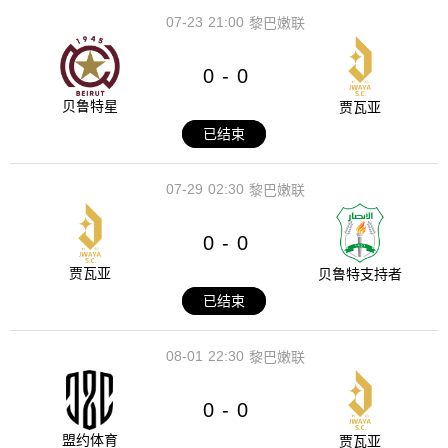
07-23
21:00
黎巴嫩联
0
0
-
贝鲁特星
贾瓦亚
已结束
07-29
02:30
黎巴嫩联
0
0
-
贾瓦亚
贝鲁特支持者
已结束
08-01
22:30
黎巴嫩联
0
0
-
盟约体育
贾瓦亚