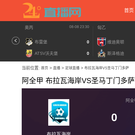
首页
08-08 23:30
奥丙
匈乙
布雷堡
0
维迪奥顿
ATSV沃夫堡
0
斯泽格迪
当前位置:
>
>
>
首页
直播
足球直播
布拉瓦海岸VS圣马丁门多萨
阿全甲 布拉瓦海岸VS圣马丁门多萨
阿全甲 
0
布拉瓦海岸