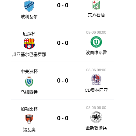
0
-
0
东方石油
玻利瓦尔
08-06 08:00
厄瓜杯
0
-
0
波图维耶霍
瓜亚基尔巴塞罗那
08-06 08:00
中美洲杯
0
-
0
CD奥林匹亚
乌梅西特
08-06 08:00
加勒比杯
0
-
0
金斯敦骑兵
锡瓦奥