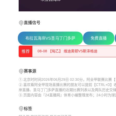
直播信号
08-08 【奥丙】 布雷堡VSATSV沃夫堡
布拉瓦海岸VS圣马丁门多萨
免费直播
08-08 【匈乙】 维迪奥顿VS斯泽格迪
推荐
08-08 【奥丙】 沃尔夫斯贝格业余队VS克拉根
08-08 【奥丙】 布雷堡VSATSV沃夫堡
08-08 【匈乙】 布达佩斯瓦苏塔斯VS凯奇凯梅特
赛事源
08-08 【匈乙】 维迪奥顿VS斯泽格迪
08-08 【匈乙】 阿贾克VS卡格SE
①.北京时时间2026年06月29日 02:30分，阿全甲联赛
②.喜欢看阿全甲现场直播比赛的朋友可以提前【CTRL+D
08-08 【奥丙】 沃尔夫斯贝格业余队VS克拉根
08-08 【匈乙】 多瑙蒂萨VS梅索科菲德
岸直播、圣马丁门多萨直播的近期比赛列表以及两队历史交
③.页面内容由『24直播网』体育小编整理发布；24小时为
08-08 【匈乙】 布达佩斯瓦苏塔斯VS凯奇凯梅特
08-08 【瑞士乙】 沃韦体育VS梅林
08-08 【匈乙】 阿贾克VS卡格SE
08-08 【奥乙】 格拉茨风暴青年队VSFAC维也纳
标签