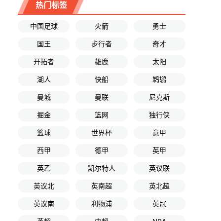
热门标签
中国足球
火箭
勇士
国王
步行者
奇才
开拓者
雄鹿
太阳
湖人
快船
鹈鹕
曼城
曼联
尼克斯
掘金
篮网
独行侠
篮球
世界杯
意甲
西甲
德甲
英甲
英乙
凯尔特人
英议联
英议北
英南超
英北超
英议南
利物浦
英冠