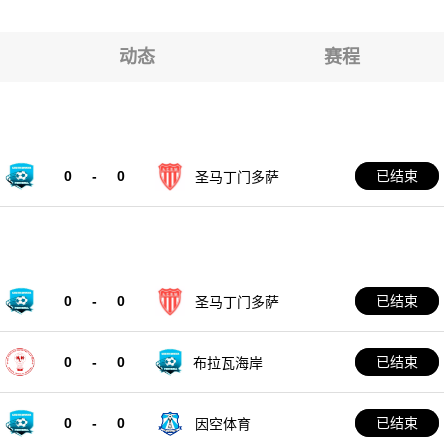
动态
赛程
0
-
0
已结束
圣马丁门多萨
0
-
0
已结束
圣马丁门多萨
0
-
0
已结束
布拉瓦海岸
0
-
0
已结束
因空体育