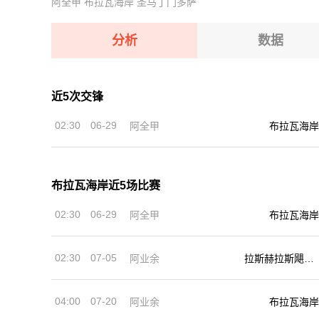
阿全甲
布拉瓦海岸
圣马丁门多萨
08-08 【匈乙】 多瑙蒂萨VS梅索科菲德
08-08 【匈甲】 基斯华达VS新佩斯
08-08 【瑞士乙】 沃韦体育VS梅林
08-08 【奥乙】 奥地利萨尔斯堡VS第一维也纳
分析
数据
08-08 【奥乙】 格拉茨风暴青年队VSFAC维也纳
近5次交锋
08-08 【匈甲】 基斯华达VS新佩斯
02:30
06-29
阿全甲
布拉瓦海岸
08-08 【奥乙】 奥地利萨尔斯堡VS第一维也纳
布拉瓦海岸近5场比赛
02:30
06-29
阿全甲
布拉瓦海岸
02:30
07-05
阿业余
拉斯赫拉斯飓风
队
04:00
07-20
阿业余
布拉瓦海岸