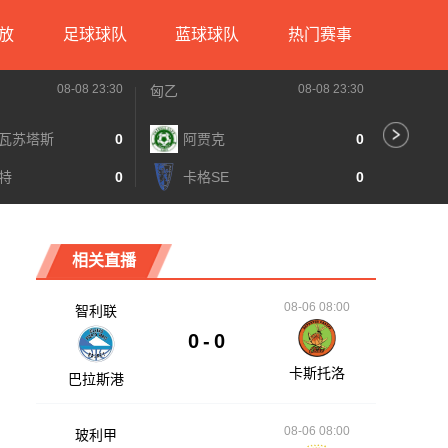
放
足球球队
蓝球球队
热门赛事
08-08 23:30
08-08 23:30
匈乙
匈乙
瓦苏塔斯
0
阿贾克
0
多
特
0
卡格SE
0
梅
相关直播
08-06 08:00
智利联
0
-
0
卡斯托洛
巴拉斯港
08-06 08:00
玻利甲