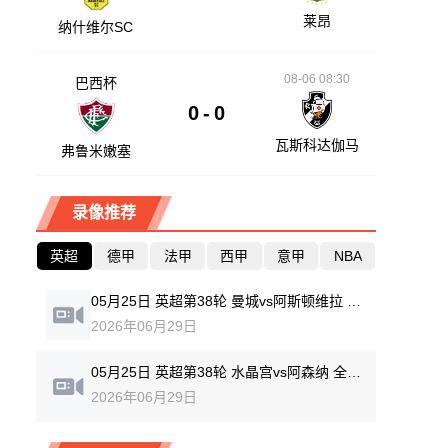
莱昂
纳什维尔SC
08-06 08:30
巴西杯
0
-
0
瓦斯科达伽马
弗鲁米嫩塞
录像推荐
英超
德甲
法甲
西甲
意甲
NBA
05月25日 英超第38轮 曼城vs阿斯顿维拉 全场录像回放
2026年06月29日
05月25日 英超第38轮 水晶宫vs阿森纳 全场录像回放
2026年06月29日