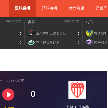
足球直播
蓝球直播
体育资讯
录像回
08-08 23:30
08-08 23:30
奥丙
匈乙
0
沃尔夫斯贝格业余队
0
布达佩斯
0
克拉根福多瑙河
0
凯奇凯梅
| 06-29 02:30
0
圣马丁门多萨