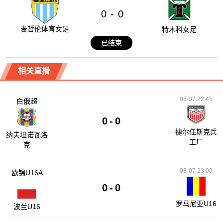
0
0
-
麦哲伦体育女足
特木科女足
已结束
相关直播
08-07 22:45
白俄超
0
-
0
捷尔任斯克兵
纳夫坦诺瓦洛
工厂
克
08-07 23:00
欧锦U16A
0
-
0
罗马尼亚U16
波兰U16