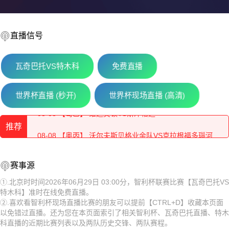
直播信号
瓦奇巴托VS特木科
免费直播
08-08 【奥丙】 布雷堡VSATSV沃夫堡
世界杯直播 (秒开)
世界杯现场直播 (高清)
08-08 【匈乙】 维迪奥顿VS斯泽格迪
推荐
08-08 【奥丙】 沃尔夫斯贝格业余队VS克拉根福多瑙河
08-08 【匈乙】 布达佩斯瓦苏塔斯VS凯奇凯梅特
08-08 【奥丙】 布雷堡VSATSV沃夫堡
赛事源
08-08 【匈乙】 阿贾克VS卡格SE
08-08 【匈乙】 维迪奥顿VS斯泽格迪
①.北京时时间2026年06月29日 03:00分，智利杯联赛比赛【瓦奇巴托VS
特木科】准时在线免费直播。
08-08 【匈乙】 多瑙蒂萨VS梅索科菲德
08-08 【奥丙】 沃尔夫斯贝格业余队VS克拉根福多瑙河
②.喜欢看智利杯现场直播比赛的朋友可以提前【CTRL+D】收藏本页面
以免错过直播。还为您在本页面索引了相关智利杯、瓦奇巴托直播、特木
08-08 【瑞士乙】 沃韦体育VS梅林
08-08 【匈乙】 布达佩斯瓦苏塔斯VS凯奇凯梅特
科直播的近期比赛列表以及两队历史交锋、两队赛程。