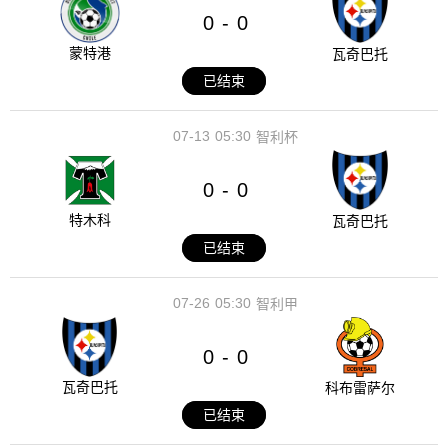
0
0
-
蒙特港
瓦奇巴托
已结束
07-13
05:30
智利杯
0
0
-
特木科
瓦奇巴托
已结束
07-26
05:30
智利甲
0
0
-
瓦奇巴托
科布雷萨尔
已结束