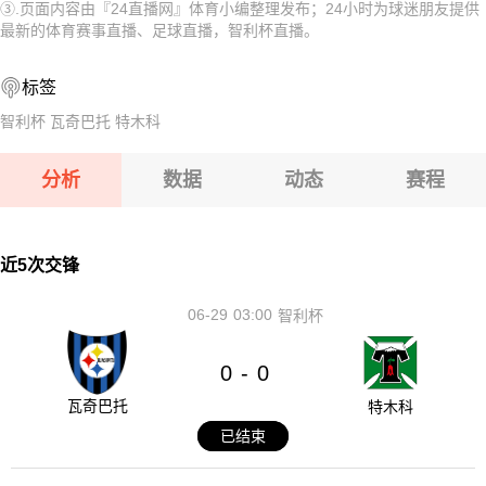
③.页面内容由『24直播网』体育小编整理发布；24小时为球迷朋友提供
08-08 【奥乙】 格拉茨风暴青年队VSFAC维也纳
08-08 【匈乙】 阿贾克VS卡格SE
最新的体育赛事直播、足球直播，智利杯直播。
08-08 【匈甲】 基斯华达VS新佩斯
08-08 【匈乙】 多瑙蒂萨VS梅索科菲德
标签
08-08 【奥乙】 奥地利萨尔斯堡VS第一维也纳
08-08 【瑞士乙】 沃韦体育VS梅林
智利杯
瓦奇巴托
特木科
08-08 【奥乙】 格拉茨风暴青年队VSFAC维也纳
分析
数据
动态
赛程
08-08 【匈甲】 基斯华达VS新佩斯
08-08 【奥乙】 奥地利萨尔斯堡VS第一维也纳
近5次交锋
06-29
03:00
智利杯
0
0
-
瓦奇巴托
特木科
已结束