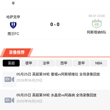
辛
08-07 23:00
哈萨克甲
0
-
0
阿斯塔纳B队
图兰FC
录像推荐
英超
德甲
法甲
西甲
意甲
NBA
05月25日 英超第38轮 曼城vs阿斯顿维拉 全场录像回放
2026年06月29日
05月25日 英超第38轮 水晶宫vs阿森纳 全场录像回放
2026年06月29日