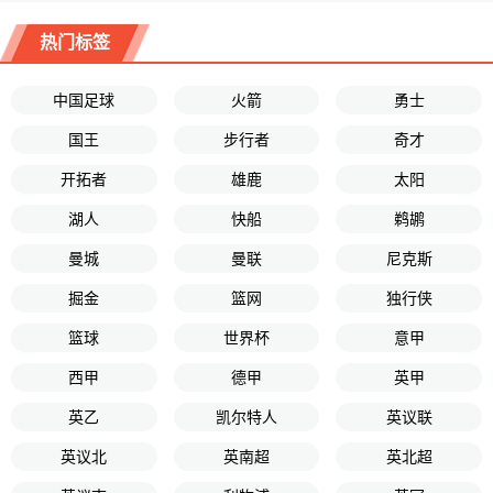
热门标签
中国足球
火箭
勇士
国王
步行者
奇才
开拓者
雄鹿
太阳
湖人
快船
鹈鹕
曼城
曼联
尼克斯
掘金
篮网
独行侠
篮球
世界杯
意甲
西甲
德甲
英甲
英乙
凯尔特人
英议联
英议北
英南超
英北超