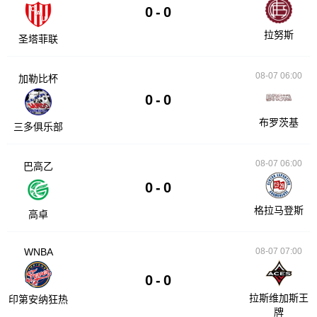
0
-
0
拉努斯
圣塔菲联
08-07 06:00
加勒比杯
0
-
0
布罗茨基
三多俱乐部
08-07 06:00
巴高乙
0
-
0
格拉马登斯
高卓
WNBA
08-07 07:00
0
-
0
拉斯维加斯王
印第安纳狂热
牌