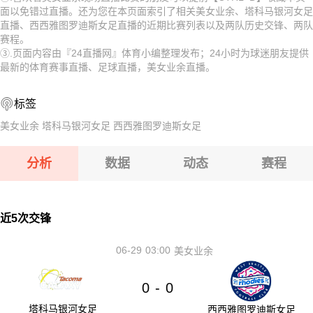
面以免错过直播。还为您在本页面索引了相关美女业余、塔科马银河女足
08-08 【匈乙】 多瑙蒂萨VS梅索科菲德
08-08 【匈乙】 布达佩斯瓦苏塔斯VS凯奇凯梅特
直播、西西雅图罗迪斯女足直播的近期比赛列表以及两队历史交锋、两队
赛程。
08-08 【瑞士乙】 沃韦体育VS梅林
08-08 【匈乙】 阿贾克VS卡格SE
③.页面内容由『24直播网』体育小编整理发布；24小时为球迷朋友提供
最新的体育赛事直播、足球直播，美女业余直播。
08-08 【奥乙】 格拉茨风暴青年队VSFAC维也纳
08-08 【匈乙】 多瑙蒂萨VS梅索科菲德
标签
08-08 【匈甲】 基斯华达VS新佩斯
08-08 【瑞士乙】 沃韦体育VS梅林
美女业余
塔科马银河女足
西西雅图罗迪斯女足
08-08 【奥乙】 奥地利萨尔斯堡VS第一维也纳
08-08 【奥乙】 格拉茨风暴青年队VSFAC维也纳
分析
数据
动态
赛程
08-08 【匈甲】 基斯华达VS新佩斯
08-08 【奥乙】 奥地利萨尔斯堡VS第一维也纳
近5次交锋
06-29
03:00
美女业余
0
0
-
塔科马银河女足
西西雅图罗迪斯女足