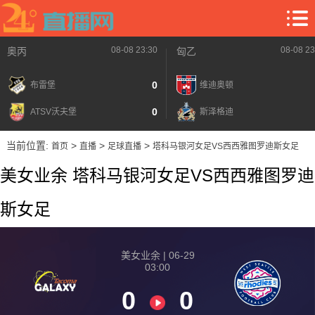
08-08 23:30
08-08 23
奥丙
匈乙
0
布雷堡
维迪奥顿
0
ATSV沃夫堡
斯泽格迪
当前位置:
>
>
>
首页
直播
足球直播
塔科马银河女足VS西西雅图罗迪斯女足
美女业余 塔科马银河女足VS西西雅图罗迪
斯女足
美女业余 | 06-29
03:00
0
0