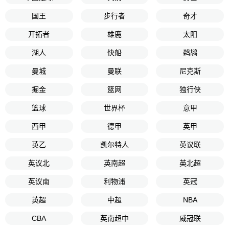
国王
步行者
奇才
开拓者
雄鹿
太阳
湖人
快船
鹈鹕
曼城
曼联
尼克斯
掘金
篮网
独行侠
篮球
世界杯
意甲
西甲
德甲
英甲
英乙
凯尔特人
英议联
英议北
英南超
英北超
英议南
利物浦
英冠
英超
中超
NBA
CBA
英南超中
威冠联