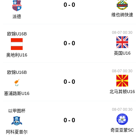
0
-
0
维也纳快速
派德
08-07 00:30
欧锦U16B
0
-
0
英国U16
奥地利U16
08-07 00:30
欧锦U16B
0
-
0
北马其顿U16
塞浦路斯U16
08-07 00:30
以甲图杯
0
-
0
奇亚亚蒙SC
阿科夏普尔