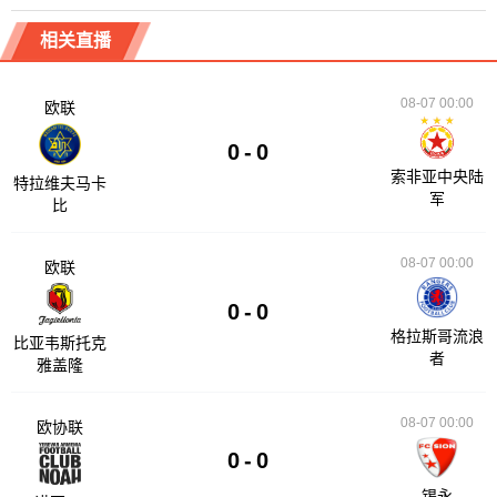
相关直播
08-07 00:00
欧联
0
-
0
索非亚中央陆
特拉维夫马卡
军
比
08-07 00:00
欧联
0
-
0
格拉斯哥流浪
比亚韦斯托克
者
雅盖隆
08-07 00:00
欧协联
0
-
0
锡永