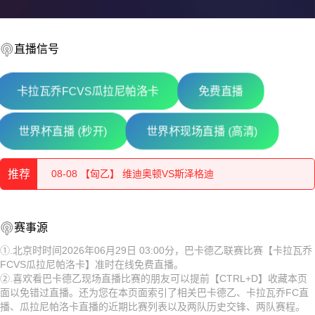
直播信号
卡拉瓦乔FCVS瓜拉尼帕洛卡
免费直播
世界杯直播 (秒开)
世界杯现场直播 (高清)
08-08 【奥丙】 布雷堡VSATSV沃夫堡
08-08 【匈乙】 维迪奥顿VS斯泽格迪
推荐
08-08 【奥丙】 沃尔夫斯贝格业余队VS克拉根福多瑙河
08-08 【奥丙】 布雷堡VSATSV沃夫堡
赛事源
08-08 【匈乙】 布达佩斯瓦苏塔斯VS凯奇凯梅特
08-08 【匈乙】 维迪奥顿VS斯泽格迪
①.北京时时间2026年06月29日 03:00分，巴卡德乙联赛比赛【卡拉瓦乔
08-08 【匈乙】 阿贾克VS卡格SE
FCVS瓜拉尼帕洛卡】准时在线免费直播。
08-08 【奥丙】 沃尔夫斯贝格业余队VS克拉根福多瑙河
②.喜欢看巴卡德乙现场直播比赛的朋友可以提前【CTRL+D】收藏本页
08-08 【匈乙】 多瑙蒂萨VS梅索科菲德
面以免错过直播。还为您在本页面索引了相关巴卡德乙、卡拉瓦乔FC直
08-08 【匈乙】 布达佩斯瓦苏塔斯VS凯奇凯梅特
播、瓜拉尼帕洛卡直播的近期比赛列表以及两队历史交锋、两队赛程。