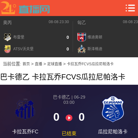
08-08 23:30
08-08 23
奥丙
匈乙
0
布雷堡
维迪奥顿
0
ATSV沃夫堡
斯泽格迪
当前位置:
>
>
>
首页
直播
足球直播
卡拉瓦乔FCVS瓜拉尼帕洛卡
巴卡德乙 卡拉瓦乔FCVS瓜拉尼帕洛卡
巴卡德乙 | 06-29
03:00
0
0
卡拉瓦乔FC
瓜拉尼帕洛卡
已结束