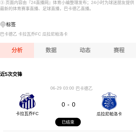
③.页面内容由『24直播网』体育小编整理发布；24小时为球迷朋友提供
08-08 【瑞士乙】 沃韦体育VS梅林
08-08 【匈乙】 阿贾克VS卡格SE
最新的体育赛事直播、足球直播，巴卡德乙直播。
08-08 【奥乙】 格拉茨风暴青年队VSFAC维也纳
08-08 【匈乙】 多瑙蒂萨VS梅索科菲德
标签
08-08 【匈甲】 基斯华达VS新佩斯
08-08 【瑞士乙】 沃韦体育VS梅林
巴卡德乙
卡拉瓦乔FC
瓜拉尼帕洛卡
08-08 【奥乙】 奥地利萨尔斯堡VS第一维也纳
08-08 【奥乙】 格拉茨风暴青年队VSFAC维也纳
分析
数据
动态
赛程
08-08 【匈甲】 基斯华达VS新佩斯
08-08 【奥乙】 奥地利萨尔斯堡VS第一维也纳
近5次交锋
06-29
03:00
巴卡德乙
0
0
-
卡拉瓦乔FC
瓜拉尼帕洛卡
已结束