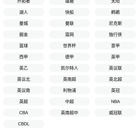
开拓者
雄鹿
太阳
湖人
快船
鹈鹕
曼城
曼联
尼克斯
掘金
篮网
独行侠
篮球
世界杯
意甲
西甲
德甲
英甲
英乙
凯尔特人
英议联
英议北
英南超
英北超
英议南
利物浦
英冠
英超
中超
NBA
CBA
英南超中
威冠联
CBDL