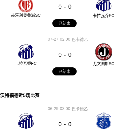
0
0
-
赫茨利奥鲁滋SC
卡拉瓦乔FC
已结束
07-27
02:00
巴卡德乙
0
0
-
卡拉瓦乔FC
尤文图斯SC
已结束
沃特福德近5场比赛
06-29
03:00
巴卡德乙
0
0
-