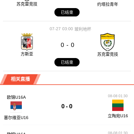
苏克雷竞技
约塔拉青年
已结束
07-27
03:00
玻利地杯
0
0
-
方斯亚
苏克雷竞技
已结束
相关直播
08-08 01:30
欧锦U16A
0
-
0
立陶宛U16
塞尔维亚U16
08-08 01:30