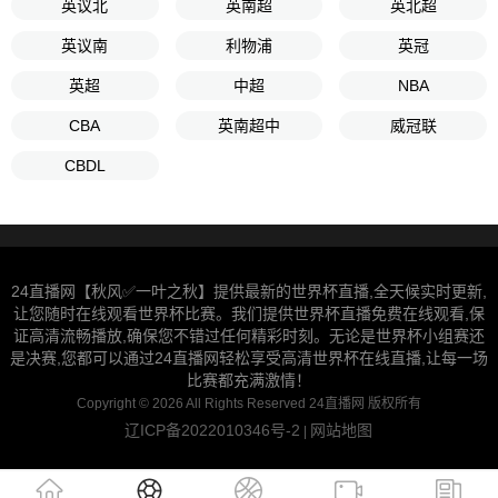
英议北
英南超
英北超
英议南
利物浦
英冠
英超
中超
NBA
CBA
英南超中
威冠联
CBDL
24直播网【秋风✅一叶之秋】提供最新的世界杯直播,全天候实时更新,
让您随时在线观看世界杯比赛。我们提供世界杯直播免费在线观看,保
证高清流畅播放,确保您不错过任何精彩时刻。无论是世界杯小组赛还
是决赛,您都可以通过24直播网轻松享受高清世界杯在线直播,让每一场
比赛都充满激情！
Copyright © 2026 All Rights Reserved 24直播网 版权所有
辽ICP备2022010346号-2
网站地图
|