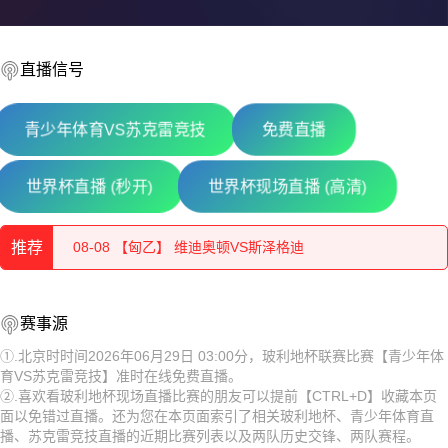
直播信号
青少年体育VS苏克雷竞技
免费直播
世界杯直播 (秒开)
世界杯现场直播 (高清)
08-08 【奥丙】 布雷堡VSATSV沃夫堡
推荐
08-08 【匈乙】 维迪奥顿VS斯泽格迪
08-08 【奥丙】 沃尔夫斯贝格业余队VS克拉根福多瑙河
08-08 【奥丙】 布雷堡VSATSV沃夫堡
赛事源
08-08 【匈乙】 布达佩斯瓦苏塔斯VS凯奇凯梅特
08-08 【匈乙】 维迪奥顿VS斯泽格迪
①.北京时时间2026年06月29日 03:00分，玻利地杯联赛比赛【青少年体
育VS苏克雷竞技】准时在线免费直播。
08-08 【匈乙】 阿贾克VS卡格SE
08-08 【奥丙】 沃尔夫斯贝格业余队VS克拉根福多瑙河
②.喜欢看玻利地杯现场直播比赛的朋友可以提前【CTRL+D】收藏本页
面以免错过直播。还为您在本页面索引了相关玻利地杯、青少年体育直
08-08 【匈乙】 多瑙蒂萨VS梅索科菲德
08-08 【匈乙】 布达佩斯瓦苏塔斯VS凯奇凯梅特
播、苏克雷竞技直播的近期比赛列表以及两队历史交锋、两队赛程。