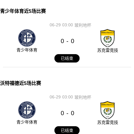
青少年体育近5场比赛
06-29
03:00
玻利地杯
0
0
-
青少年体育
苏克雷竞技
已结束
沃特福德近5场比赛
06-29
03:00
玻利地杯
0
0
-
青少年体育
苏克雷竞技
已结束