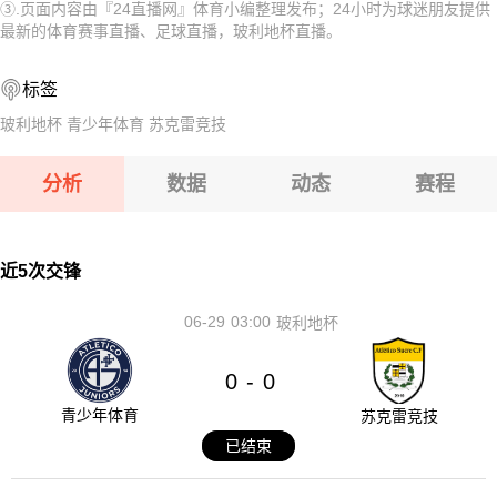
③.页面内容由『24直播网』体育小编整理发布；24小时为球迷朋友提供
08-08 【瑞士乙】 沃韦体育VS梅林
08-08 【匈乙】 阿贾克VS卡格SE
最新的体育赛事直播、足球直播，玻利地杯直播。
08-08 【奥乙】 格拉茨风暴青年队VSFAC维也纳
08-08 【匈乙】 多瑙蒂萨VS梅索科菲德
标签
08-08 【匈甲】 基斯华达VS新佩斯
08-08 【瑞士乙】 沃韦体育VS梅林
玻利地杯
青少年体育
苏克雷竞技
08-08 【奥乙】 奥地利萨尔斯堡VS第一维也纳
08-08 【奥乙】 格拉茨风暴青年队VSFAC维也纳
分析
数据
动态
赛程
08-08 【匈甲】 基斯华达VS新佩斯
08-08 【奥乙】 奥地利萨尔斯堡VS第一维也纳
近5次交锋
06-29
03:00
玻利地杯
0
0
-
青少年体育
苏克雷竞技
已结束