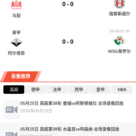
0
-
0
瑞普斯威尔
乌契
08-08 01:30
奥甲
0
-
0
WSG蒂罗尔
阿尔塔奇
录像推荐
英超
德甲
法甲
西甲
意甲
NBA
05月25日 英超第38轮 曼城vs阿斯顿维拉 全场录像回放
2026年06月29日
05月25日 英超第38轮 水晶宫vs阿森纳 全场录像回放