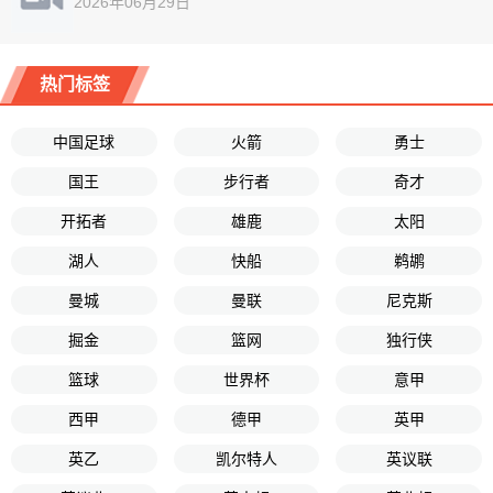
2026年06月29日
热门标签
中国足球
火箭
勇士
国王
步行者
奇才
开拓者
雄鹿
太阳
湖人
快船
鹈鹕
曼城
曼联
尼克斯
掘金
篮网
独行侠
篮球
世界杯
意甲
西甲
德甲
英甲
英乙
凯尔特人
英议联