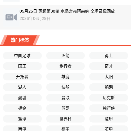
05月25日 英超第38轮 水晶宫vs阿森纳 全场录像回放
2026年06月29日
热门标签
中国足球
火箭
勇士
国王
步行者
奇才
开拓者
雄鹿
太阳
湖人
快船
鹈鹕
曼城
曼联
尼克斯
掘金
篮网
独行侠
篮球
世界杯
意甲
西甲
德甲
英甲