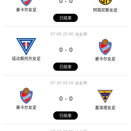
0
0
-
豪卡尔女足
阿简尼斯女足
已结束
07-03
22:00
冰女甲
0
0
-
廷达斯托尔女足
豪卡尔女足
已结束
07-10
03:15
冰女甲
0
0
-
豪卡尔女足
葛洛塔女足
已结束