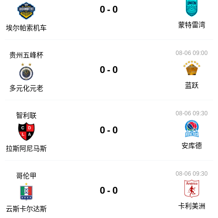
0
-
0
蒙特雷湾
埃尔帕索机车
08-06 09:00
贵州五峰杯
0
-
0
蓝跃
多元化元老
08-06 09:30
智利联
0
-
0
安库德
拉斯阿尼马斯
08-06 09:30
哥伦甲
0
-
0
卡利美洲
云斯卡尔达斯