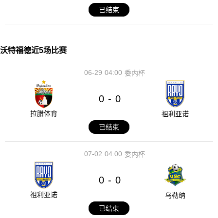
已结束
沃特福德近5场比赛
06-29
04:00
委内杯
0
0
-
拉腊体育
祖利亚诺
已结束
07-02
04:00
委内杯
0
0
-
祖利亚诺
乌勒纳
已结束