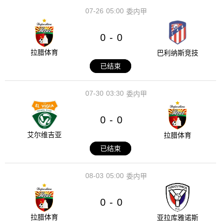
07-26
05:00
委内甲
0
0
-
拉腊体育
巴利纳斯竞技
已结束
07-30
03:30
委内甲
0
0
-
艾尔维吉亚
拉腊体育
已结束
08-03
05:00
委内甲
0
0
-
拉腊体育
亚拉库雅诺斯