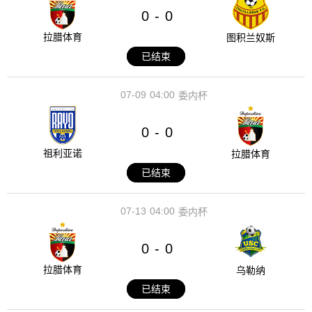
0
0
-
拉腊体育
图积兰奴斯
已结束
07-09
04:00
委内杯
0
0
-
祖利亚诺
拉腊体育
已结束
07-13
04:00
委内杯
0
0
-
拉腊体育
乌勒纳
已结束