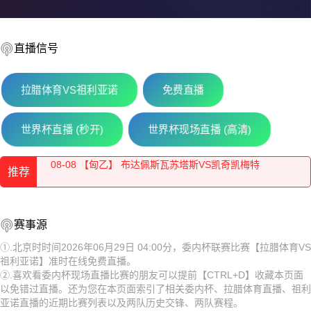
直播信号
08-08 【奥丙】 布雷堡VSATSV沃夫堡
08-08 【匈乙】 维迪奥顿VS斯泽格迪
拉腊体育VS祖利亚诺
免费直播
08-08 【奥丙】 沃尔夫斯贝格业余队VS克拉根福多瑙河
世界杯直播 (秒开)
世界杯现场直播 (高清)
08-08 【匈乙】 布达佩斯瓦苏塔斯VS凯奇凯梅特
推荐
08-08 【匈乙】 阿贾克VS卡格SE
08-08 【匈乙】 多瑙蒂萨VS梅索科菲德
08-08 【奥丙】 布雷堡VSATSV沃夫堡
赛事源
08-08 【瑞士乙】 沃韦体育VS梅林
08-08 【匈乙】 维迪奥顿VS斯泽格迪
①.北京时时间2026年06月29日 04:00分，委内杯联赛比赛【拉腊体育VS
祖利亚诺】准时在线免费直播。
08-08 【奥乙】 格拉茨风暴青年队VSFAC维也纳
08-08 【奥丙】 沃尔夫斯贝格业余队VS克拉根福多瑙河
②.喜欢看委内杯现场直播比赛的朋友可以提前【CTRL+D】收藏本页面
以免错过直播。还为您在本页面索引了相关委内杯、拉腊体育直播、祖利
08-08 【匈甲】 基斯华达VS新佩斯
08-08 【匈乙】 布达佩斯瓦苏塔斯VS凯奇凯梅特
亚诺直播的近期比赛列表以及两队历史交锋、两队赛程。