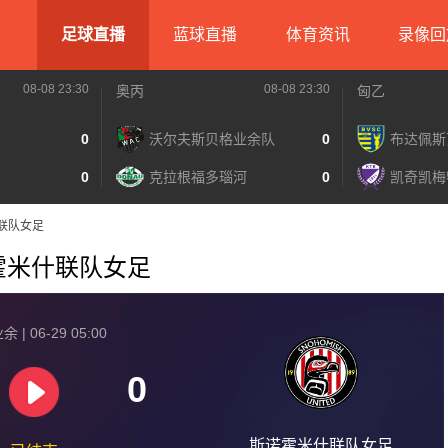
足球直播
蓝球直播
体育资讯
录像回
08-08 23:30
08-08 23:30
奥丙
匈乙
0
沃尔夫斯贝格业余队
0
布达佩斯
0
克拉根福多瑙河
0
凯奇凯梅
联队女足
霍米什联队女足
 | 06-29 05:00
0
斯诺霍米什联队女足