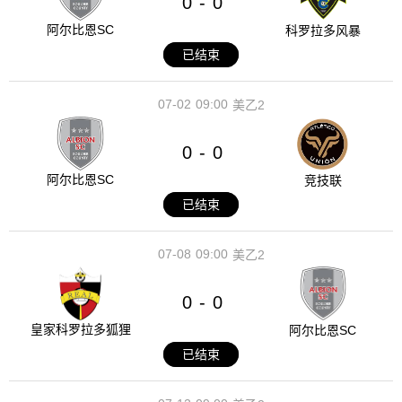
0
0
-
阿尔比恩SC
科罗拉多风暴
已结束
07-02
09:00
美乙2
0
0
-
阿尔比恩SC
竞技联
已结束
07-08
09:00
美乙2
0
0
-
皇家科罗拉多狐狸
阿尔比恩SC
已结束