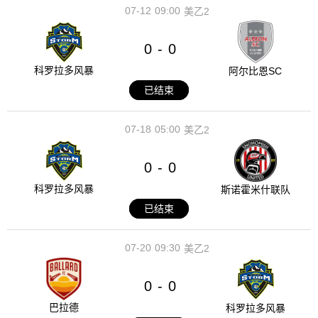
07-12
09:00
美乙2
0
0
-
科罗拉多风暴
阿尔比恩SC
已结束
07-18
05:00
美乙2
0
0
-
科罗拉多风暴
斯诺霍米什联队
已结束
07-20
09:30
美乙2
0
0
-
巴拉德
科罗拉多风暴