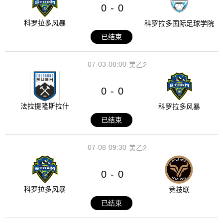
0
0
-
科罗拉多风暴
科罗拉多国际足球学院
已结束
07-03
08:00
美乙2
0
0
-
法拉提隆斯拉什
科罗拉多风暴
已结束
07-08
09:30
美乙2
0
0
-
科罗拉多风暴
竞技联
已结束