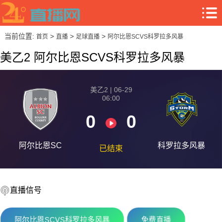
当前位置:
>
>
>
首页
直播
足球直播
阿尔比恩SCVS科罗拉多风暴
美乙2 阿尔比恩SCVS科罗拉多风暴
美乙2 | 06-29
06:00
0
0
阿尔比恩SC
科罗拉多风暴
已结束
直播信号
08-08 【奥丙】 布雷堡VSATSV沃夫堡
阿尔比恩SCVS科罗拉多风暴
免费直播