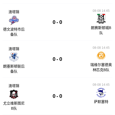
08-08 14:45
澳塔锦
0
-
0
朗赛斯顿城B
德文波特市后
队
备队
08-08 14:45
澳塔锦
0
-
0
瑞维尔塞德奥
朗塞斯顿联后
林匹克B队
备队
08-08 14:45
澳塔锦
0
-
0
萨默塞特
尤立维斯图尼
B队