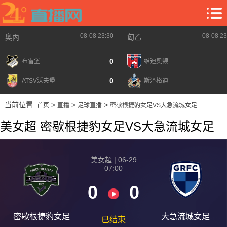
08-08 23:30
08-08 23
奥丙
匈乙
0
布雷堡
维迪奥顿
0
ATSV沃夫堡
斯泽格迪
当前位置:
>
>
>
首页
直播
足球直播
密歇根捷豹女足VS大急流城女足
美女超 密歇根捷豹女足VS大急流城女足
美女超 | 06-29
07:00
0
0
密歇根捷豹女足
大急流城女足
已结束