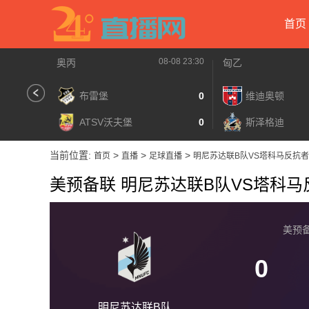
首页
08-08 23:30
奥丙
匈乙
布雷堡
0
维迪奥顿
ATSV沃夫堡
0
斯泽格迪
当前位置:
>
>
>
首页
直播
足球直播
明尼苏达联B队VS塔科马反抗者
美预备联 明尼苏达联B队VS塔科马
美预备联
0
明尼苏达联B队