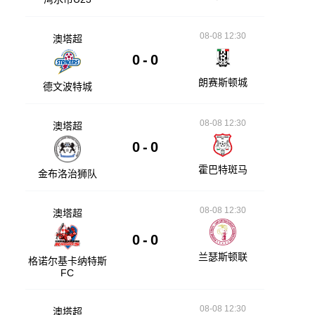
08-08 12:30
澳塔超
0
-
0
朗赛斯顿城
德文波特城
08-08 12:30
澳塔超
0
-
0
霍巴特斑马
金布洛治狮队
08-08 12:30
澳塔超
0
-
0
兰瑟斯顿联
格诺尔基卡纳特斯
FC
08-08 12:30
澳塔超