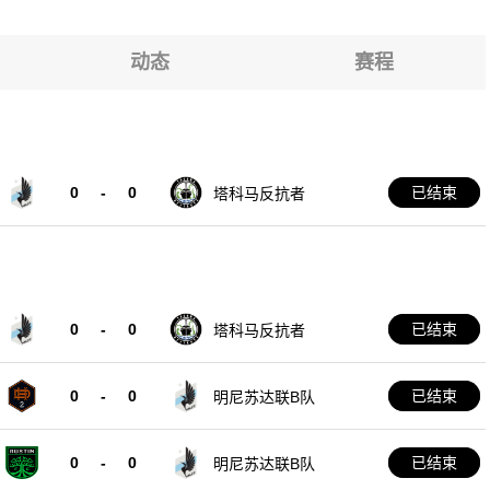
动态
赛程
0
-
0
已结束
塔科马反抗者
0
-
0
已结束
塔科马反抗者
0
-
0
已结束
明尼苏达联B队
0
-
0
已结束
明尼苏达联B队