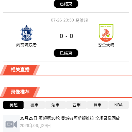
已结束
07-26
20:30
马维超
0
0
-
向前流浪者
安全大师
已结束
相关直播
录像推荐
英超
德甲
法甲
西甲
意甲
NBA
05月25日 英超第38轮 曼城vs阿斯顿维拉 全场录像回放
2026年06月29日