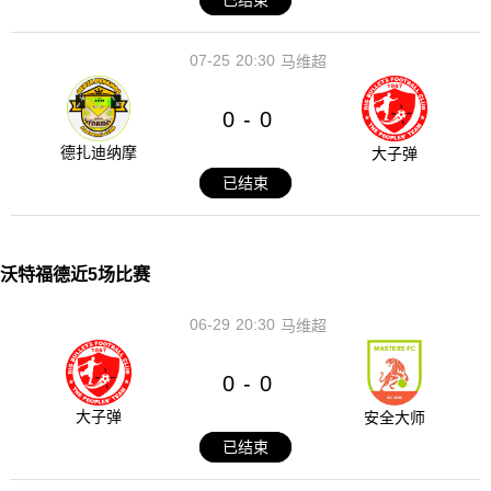
已结束
07-25
20:30
马维超
0
0
-
德扎迪纳摩
大子弹
已结束
沃特福德近5场比赛
06-29
20:30
马维超
0
0
-
大子弹
安全大师
已结束