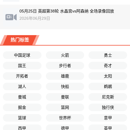
05月25日 英超第38轮 水晶宫vs阿森纳 全场录像回放
2026年06月29日
热门标签
中国足球
火箭
勇士
国王
步行者
奇才
开拓者
雄鹿
太阳
湖人
快船
鹈鹕
曼城
曼联
尼克斯
掘金
篮网
独行侠
篮球
世界杯
意甲
西甲
德甲
英甲