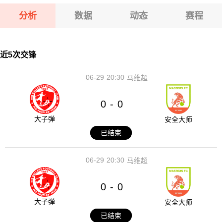
08-08 【奥乙】 格拉茨风暴青年队VSFAC维也纳
分析
数据
动态
赛程
08-08 【匈甲】 基斯华达VS新佩斯
08-08 【奥乙】 奥地利萨尔斯堡VS第一维也纳
近5次交锋
06-29
20:30
马维超
0
0
-
大子弹
安全大师
已结束
06-29
20:30
马维超
0
0
-
大子弹
安全大师
已结束