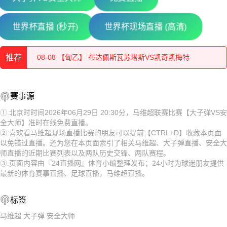
08-08 【匈乙】 维迪奥顿VS斯泽格迪
世界杯直播 (秒开)
世界杯现场直播 (高清)
08-08 【奥丙】 沃尔夫斯贝格业余队VS克拉根福多瑙河
推荐
08-08 【匈乙】 布达佩斯瓦苏塔斯VS凯奇凯梅特
08-08 【匈乙】 阿贾克VS卡格SE
08-08 【奥丙】 布雷堡VSATSV沃夫堡
赛事源
08-08 【匈乙】 多瑙蒂萨VS梅索科菲德
08-08 【匈乙】 维迪奥顿VS斯泽格迪
①.北京时时间2026年06月29日 20:30分，马维超联赛比赛【大子弹VS安
全大师】准时在线免费直播。
08-08 【瑞士乙】 沃韦体育VS梅林
08-08 【奥丙】 沃尔夫斯贝格业余队VS克拉根福多瑙河
②.喜欢看马维超现场直播比赛的朋友可以提前【CTRL+D】收藏本页面
以免错过直播。还为您在本页面索引了相关马维超、大子弹直播、安全大
08-08 【奥乙】 格拉茨风暴青年队VSFAC维也纳
08-08 【匈乙】 布达佩斯瓦苏塔斯VS凯奇凯梅特
师直播的近期比赛列表以及两队历史交锋、两队赛程。
③.页面内容由『24直播网』体育小编整理发布；24小时为球迷朋友提供
08-08 【匈甲】 基斯华达VS新佩斯
08-08 【匈乙】 阿贾克VS卡格SE
最新的体育赛事直播、足球直播，马维超直播。
08-08 【奥乙】 奥地利萨尔斯堡VS第一维也纳
08-08 【匈乙】 多瑙蒂萨VS梅索科菲德
标签
08-08 【瑞士乙】 沃韦体育VS梅林
马维超
大子弹
安全大师