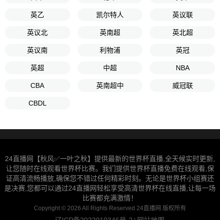
英乙
凯尔特人
英议联
英议北
英南超
英北超
英议南
利物浦
英冠
英超
中超
NBA
CBA
英南超中
威冠联
CBDL
24直播网【秋风✅一叶之秋】提供最新的世界杯直播,全天候实时更新,
让您随时在线观看世界杯比赛。我们提供世界杯直播免费在线观看,保
证高清流畅播放,确保您不错过任何精彩时刻。无论是世界杯小组赛还
是决赛,您都可以通过24直播网轻松享受高清世界杯在线直播,让每一场
比赛都充满激情！
Copyright © 2026 All Rights Reserved 24直播网 版权所有