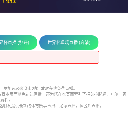
已结束
界杯直播 (秒开)
世界杯现场直播 (高清)
福多瑙河
比赛【叶尔加瓦VS格洛比纳】准时在线免费直播。
】收藏本页面以免错过直播。还为您在本页面索引了相关拉脱超、叶尔加瓦
福多瑙河
队赛程。
球迷朋友提供最新的体育赛事直播、足球直播，拉脱超直播。