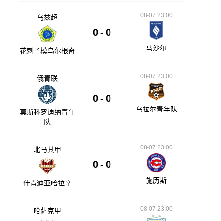
08-07 23:00
乌兹超
0
-
0
马沙尔
花刺子模乌尔根奇
08-07 23:00
俄青联
0
-
0
乌拉尔青年队
莫斯科罗迪纳青年
队
08-07 23:00
北马其甲
0
-
0
施历斯
什肯迪亚哈拉辛
08-07 23:00
哈萨克甲