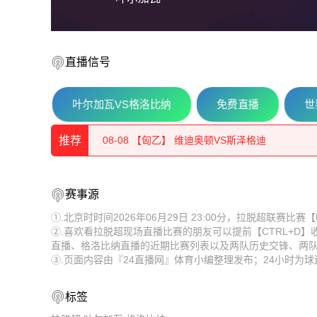
直播信号
叶尔加瓦VS格洛比纳
免费直播
世
08-08 【奥丙】 布雷堡VSATSV沃夫堡
推荐
08-08 【匈乙】 维迪奥顿VS斯泽格迪
08-08 【奥丙】 沃尔夫斯贝格业余队VS克拉根
08-08 【奥丙】 布雷堡VSATSV沃夫堡
赛事源
08-08 【匈乙】 布达佩斯瓦苏塔斯VS凯奇凯梅特
08-08 【匈乙】 维迪奥顿VS斯泽格迪
①.北京时时间2026年06月29日 23:00分，拉脱超联赛
②.喜欢看拉脱超现场直播比赛的朋友可以提前【CTRL+D
08-08 【匈乙】 阿贾克VS卡格SE
08-08 【奥丙】 沃尔夫斯贝格业余队VS克拉根
直播、格洛比纳直播的近期比赛列表以及两队历史交锋、两
③.页面内容由『24直播网』体育小编整理发布；24小时为
08-08 【匈乙】 多瑙蒂萨VS梅索科菲德
08-08 【匈乙】 布达佩斯瓦苏塔斯VS凯奇凯梅特
08-08 【瑞士乙】 沃韦体育VS梅林
08-08 【匈乙】 阿贾克VS卡格SE
标签