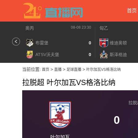
首页
08-08 23:30
奥丙
匈乙
布雷堡
0
维迪奥顿
ATSV沃夫堡
0
斯泽格迪
当前位置:
>
>
>
首页
直播
足球直播
叶尔加瓦VS格洛比纳
拉脱超 叶尔加瓦VS格洛比纳
拉脱超 
0
叶尔加瓦