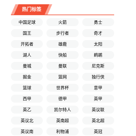
热门标签
中国足球
火箭
勇士
国王
步行者
奇才
开拓者
雄鹿
太阳
湖人
快船
鹈鹕
曼城
曼联
尼克斯
掘金
篮网
独行侠
篮球
世界杯
意甲
西甲
德甲
英甲
英乙
凯尔特人
英议联
英议北
英南超
英北超
英议南
利物浦
英冠