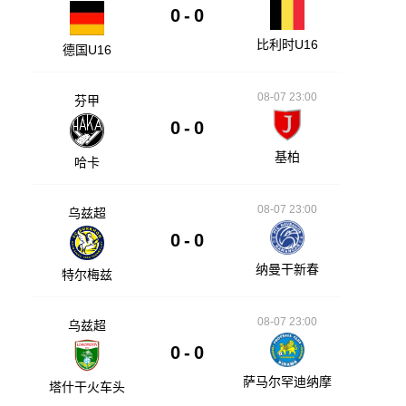
0
-
0
比利时U16
德国U16
08-07 23:00
芬甲
0
-
0
基柏
哈卡
08-07 23:00
乌兹超
0
-
0
纳曼干新春
特尔梅兹
08-07 23:00
乌兹超
0
-
0
萨马尔罕迪纳摩
塔什干火车头