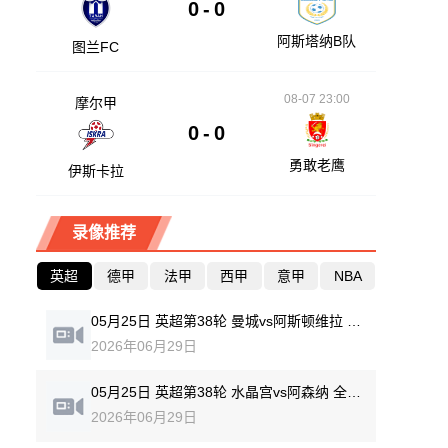
0
-
0
阿斯塔纳B队
图兰FC
08-07 23:00
摩尔甲
0
-
0
勇敢老鹰
伊斯卡拉
录像推荐
英超
德甲
法甲
西甲
意甲
NBA
05月25日 英超第38轮 曼城vs阿斯顿维拉 全场录像回放
2026年06月29日
05月25日 英超第38轮 水晶宫vs阿森纳 全场录像回放
2026年06月29日