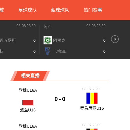
放
足球球队
蓝球球队
热门赛事
08-08 23:30
08-08 23:30
匈乙
匈乙
瓦苏塔斯
0
阿贾克
0
多
特
0
卡格SE
0
梅
相关直播
08-07 23:00
欧锦U16A
0
-
0
罗马尼亚U16
波兰U16
08-07 23:00
欧锦U16A