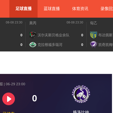
足球直播
蓝球直播
体育资讯
录像回
08-08 23:30
08-08 23:30
奥丙
匈乙
0
沃尔夫斯贝格业余队
0
布达佩斯
0
克拉根福多瑙河
0
凯奇凯梅
| 06-29 23:00
0
格洛比纳