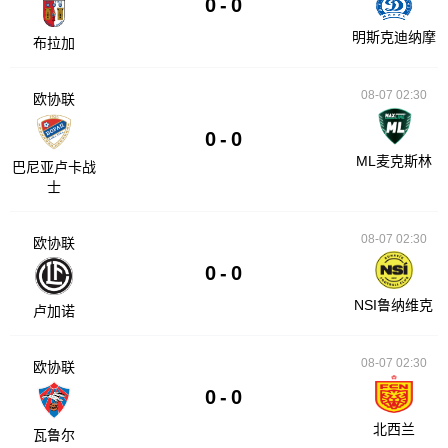
0
-
0
明斯克迪纳摩
布拉加
08-07 02:30
欧协联
0
-
0
ML麦克斯林
巴尼亚卢卡战
士
08-07 02:30
欧协联
0
-
0
NSI鲁纳维克
卢加诺
08-07 02:30
欧协联
0
-
0
北西兰
瓦鲁尔