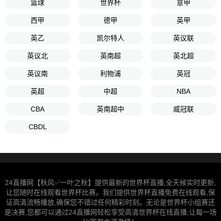
篮球
世界杯
意甲
西甲
德甲
英甲
英乙
凯尔特人
英议联
英议北
英南超
英北超
英议南
利物浦
英冠
英超
中超
NBA
CBA
英南超中
威冠联
CBDL
24直播网【秋风✅一叶之秋】提供最新的世界杯直播,全天候实时更新,
让您随时在线观看世界杯比赛。我们提供世界杯直播免费在线观看,保
证高清流畅播放,确保您不错过任何精彩时刻。无论是世界杯小组赛还
是决赛,您都可以通过24直播网轻松享受高清世界杯在线直播,让每一场