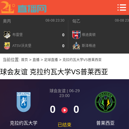
08-08 23:30
08-08 23
奥丙
匈乙
0
布雷堡
维迪奥顿
0
ATSV沃夫堡
斯泽格迪
当前位置:
>
>
>
首页
直播
足球直播
克拉约瓦大学VS普莱西亚
球会友谊 克拉约瓦大学VS普莱西亚
球会友谊 | 06-29
23:00
0
0
克拉约瓦大学
普莱西亚
已结束