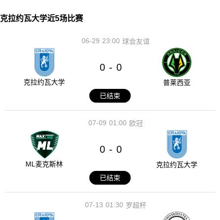
克拉约瓦大学近5场比赛
06-29
23:00
球会友谊
0
0
-
克拉约瓦大学
普莱西亚
已结束
07-09
01:00
欧冠
0
0
-
ML麦克斯林
克拉约瓦大学
已结束
07-13
01:30
罗超杯