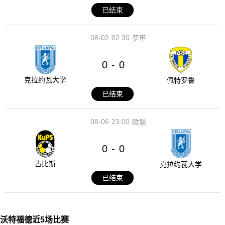
已结束
08-02
02:30
罗甲
0
0
-
克拉约瓦大学
佩特罗鲁
已结束
08-06
23:00
欧联
0
0
-
古比斯
克拉约瓦大学
已结束
沃特福德近5场比赛