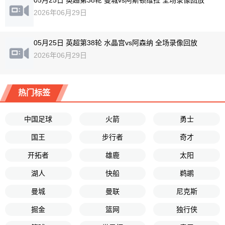
05月25日 英超第38轮 曼城vs阿斯顿维拉 全场录像回放
2026年06月29日
05月25日 英超第38轮 水晶宫vs阿森纳 全场录像回放
2026年06月29日
热门标签
中国足球
火箭
勇士
国王
步行者
奇才
开拓者
雄鹿
太阳
湖人
快船
鹈鹕
曼城
曼联
尼克斯
掘金
篮网
独行侠