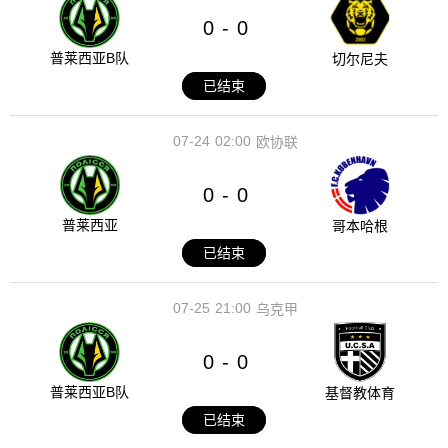
0
0
-
普莱西亚B队
切尔尼夫
已结束
07-24
02:00
欧协联
0
0
-
普莱西亚
哥本哈根
已结束
07-25
21:00
乌克甲
0
0
-
普莱西亚B队
基督教体育
已结束