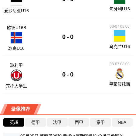
匈牙利U16
爱沙尼亚U16
08-07 03:00
欧锦U16B
0
-
0
乌克兰U16
冰岛U16
08-07 03:00
玻利甲
0
-
0
皇家波托斯
宾托大学生
录像推荐
英超
德甲
法甲
西甲
意甲
NBA