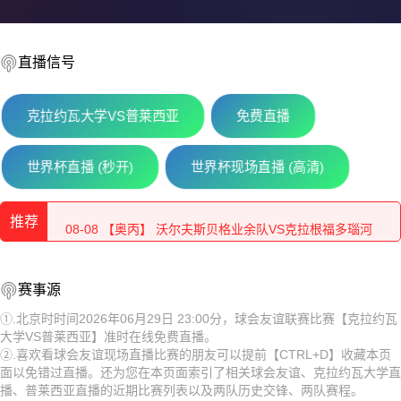
直播信号
克拉约瓦大学VS普莱西亚
免费直播
08-08 【奥丙】 布雷堡VSATSV沃夫堡
世界杯直播 (秒开)
世界杯现场直播 (高清)
08-08 【匈乙】 维迪奥顿VS斯泽格迪
推荐
08-08 【奥丙】 沃尔夫斯贝格业余队VS克拉根福多瑙河
08-08 【匈乙】 布达佩斯瓦苏塔斯VS凯奇凯梅特
08-08 【奥丙】 布雷堡VSATSV沃夫堡
赛事源
08-08 【匈乙】 阿贾克VS卡格SE
08-08 【匈乙】 维迪奥顿VS斯泽格迪
①.北京时时间2026年06月29日 23:00分，球会友谊联赛比赛【克拉约瓦
大学VS普莱西亚】准时在线免费直播。
08-08 【匈乙】 多瑙蒂萨VS梅索科菲德
08-08 【奥丙】 沃尔夫斯贝格业余队VS克拉根福多瑙河
②.喜欢看球会友谊现场直播比赛的朋友可以提前【CTRL+D】收藏本页
面以免错过直播。还为您在本页面索引了相关球会友谊、克拉约瓦大学直
08-08 【瑞士乙】 沃韦体育VS梅林
08-08 【匈乙】 布达佩斯瓦苏塔斯VS凯奇凯梅特
播、普莱西亚直播的近期比赛列表以及两队历史交锋、两队赛程。