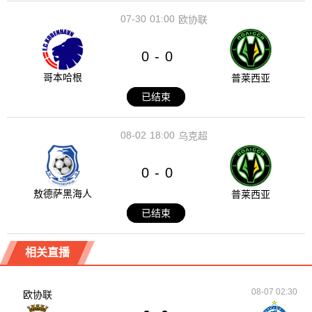
07-30
01:00
欧协联
0
0
-
哥本哈根
普莱西亚
已结束
08-02
18:00
乌克超
0
0
-
敖德萨黑海人
普莱西亚
已结束
相关直播
08-07 02:30
欧协联