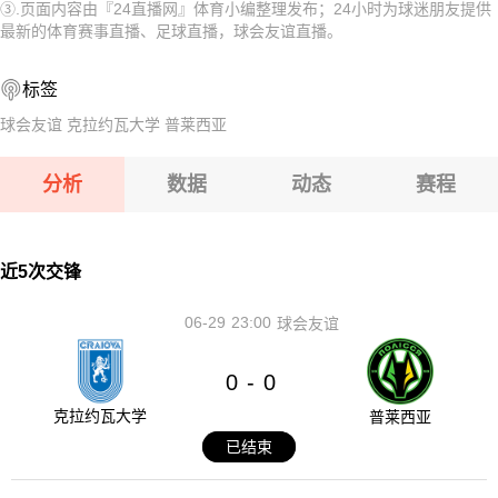
③.页面内容由『24直播网』体育小编整理发布；24小时为球迷朋友提供
08-08 【奥乙】 格拉茨风暴青年队VSFAC维也纳
08-08 【匈乙】 阿贾克VS卡格SE
最新的体育赛事直播、足球直播，球会友谊直播。
08-08 【匈甲】 基斯华达VS新佩斯
08-08 【匈乙】 多瑙蒂萨VS梅索科菲德
标签
08-08 【奥乙】 奥地利萨尔斯堡VS第一维也纳
08-08 【瑞士乙】 沃韦体育VS梅林
球会友谊
克拉约瓦大学
普莱西亚
08-08 【奥乙】 格拉茨风暴青年队VSFAC维也纳
分析
数据
动态
赛程
08-08 【匈甲】 基斯华达VS新佩斯
08-08 【奥乙】 奥地利萨尔斯堡VS第一维也纳
近5次交锋
06-29
23:00
球会友谊
0
0
-
克拉约瓦大学
普莱西亚
已结束