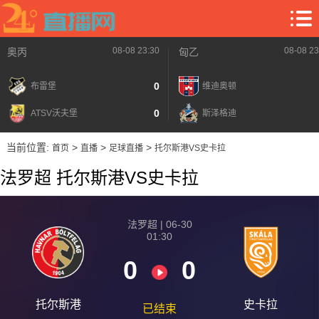
08-08 23:30
08-08 23
奥丙
匈乙
0
布雷堡
维迪奥顿
0
ATSV沃夫堡
斯泽格迪
当前位置:
>
>
>
首页
直播
足球直播
托尔斯港VS史卡拉
法罗超 托尔斯港VS史卡拉
法罗超 | 06-30
01:30
0
0
托尔斯港
史卡拉
已结束