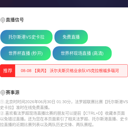
直播信号
托尔斯港VS史卡拉
免费直播
08-08 【奥丙】 布雷堡VSATSV沃夫堡
世界杯直播 (秒开)
世界杯现场直播 (高清)
08-08 【匈乙】 维迪奥顿VS斯泽格迪
推荐
08-08 【奥丙】 沃尔夫斯贝格业余队VS克拉根福多瑙河
08-08 【匈乙】 布达佩斯瓦苏塔斯VS凯奇凯梅特
08-08 【奥丙】 布雷堡VSATSV沃夫堡
赛事源
08-08 【匈乙】 阿贾克VS卡格SE
08-08 【匈乙】 维迪奥顿VS斯泽格迪
①.北京时时间2026年06月30日 01:30分，法罗超联赛比赛【托尔斯港VS
史卡拉】准时在线免费直播。
08-08 【匈乙】 多瑙蒂萨VS梅索科菲德
08-08 【奥丙】 沃尔夫斯贝格业余队VS克拉根福多瑙河
②.喜欢看法罗超现场直播比赛的朋友可以提前【CTRL+D】收藏本页面
以免错过直播。还为您在本页面索引了相关法罗超、托尔斯港直播、史卡
08-08 【瑞士乙】 沃韦体育VS梅林
08-08 【匈乙】 布达佩斯瓦苏塔斯VS凯奇凯梅特
拉直播的近期比赛列表以及两队历史交锋、两队赛程。