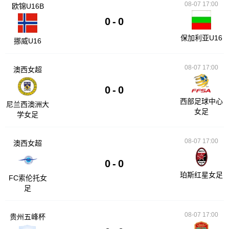
08-07 17:00
欧锦U16B
0
-
0
保加利亚U16
挪威U16
08-07 17:00
澳西女超
0
-
0
西部足球中心
尼兰西澳洲大
女足
学女足
08-07 17:00
澳西女超
0
-
0
珀斯红星女足
FC索伦托女
足
08-07 17:00
贵州五峰杯