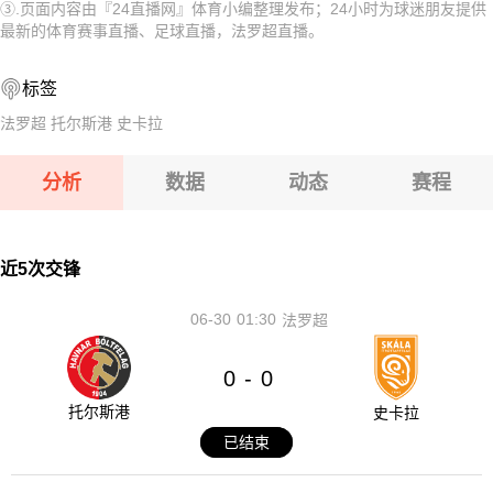
③.页面内容由『24直播网』体育小编整理发布；24小时为球迷朋友提供
08-08 【奥乙】 格拉茨风暴青年队VSFAC维也纳
08-08 【匈乙】 阿贾克VS卡格SE
最新的体育赛事直播、足球直播，法罗超直播。
08-08 【匈甲】 基斯华达VS新佩斯
08-08 【匈乙】 多瑙蒂萨VS梅索科菲德
标签
08-08 【奥乙】 奥地利萨尔斯堡VS第一维也纳
08-08 【瑞士乙】 沃韦体育VS梅林
法罗超
托尔斯港
史卡拉
08-08 【奥乙】 格拉茨风暴青年队VSFAC维也纳
分析
数据
动态
赛程
08-08 【匈甲】 基斯华达VS新佩斯
08-08 【奥乙】 奥地利萨尔斯堡VS第一维也纳
近5次交锋
06-30
01:30
法罗超
0
0
-
托尔斯港
史卡拉
已结束