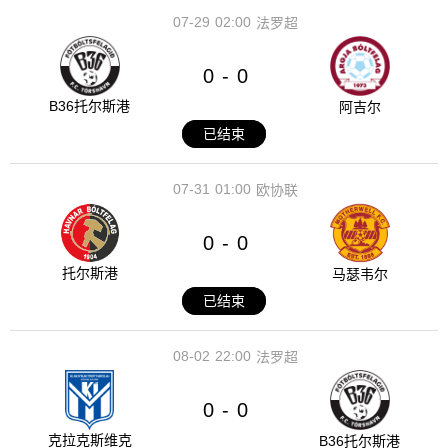
07-29
02:00
法罗超
0
0
-
B36托尔斯港
阿吉尔
已结束
07-31
01:00
欧协联
0
0
-
托尔斯港
马瑟韦尔
已结束
08-02
22:00
法罗超
0
0
-
克拉克斯维克
B36托尔斯港