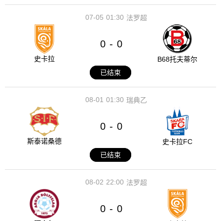
07-05
01:30
法罗超
0
0
-
史卡拉
B68托夫蒂尔
已结束
08-01
01:30
瑞典乙
0
0
-
斯泰诺桑德
史卡拉FC
已结束
08-02
22:00
法罗超
0
0
-