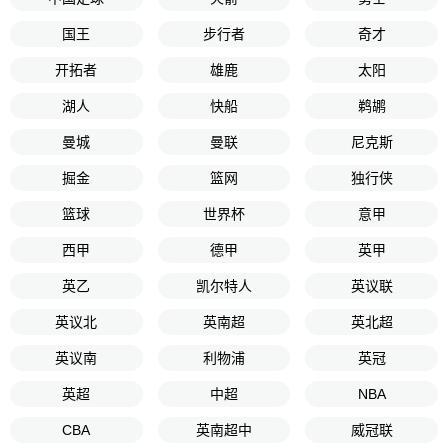
国王
步行者
奇才
开拓者
雄鹿
太阳
湖人
快船
鹈鹕
曼城
曼联
尼克斯
掘金
篮网
独行侠
篮球
世界杯
意甲
西甲
德甲
英甲
英乙
凯尔特人
英议联
英议北
英南超
英北超
英议南
利物浦
英冠
英超
中超
NBA
CBA
英南超中
威冠联