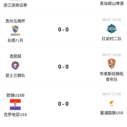
青岛崂山啤酒
浙江浙商证券
08-07 15:30
贵州五峰杯
0
-
0
红岩村二队
长顺八月
08-07 16:30
澳昆超
0
-
0
布里斯班狮吼
昆士兰狮队
青年队
08-07 17:00
欧锦U16B
0
-
0
塞浦路斯U16
克罗地亚U16