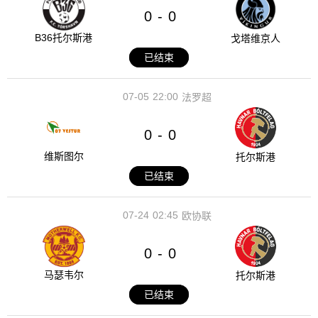
0
0
-
B36托尔斯港
戈塔维京人
已结束
07-05
22:00
法罗超
0
0
-
维斯图尔
托尔斯港
已结束
07-24
02:45
欧协联
0
0
-
马瑟韦尔
托尔斯港
已结束