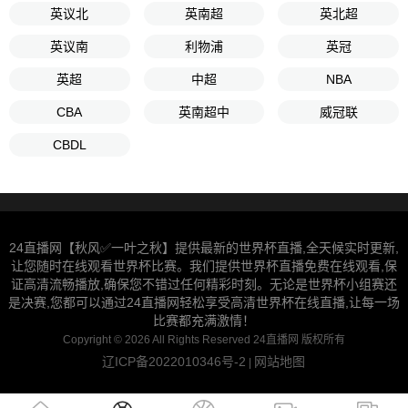
英议北
英南超
英北超
英议南
利物浦
英冠
英超
中超
NBA
CBA
英南超中
威冠联
CBDL
24直播网【秋风✅一叶之秋】提供最新的世界杯直播,全天候实时更新,
让您随时在线观看世界杯比赛。我们提供世界杯直播免费在线观看,保
证高清流畅播放,确保您不错过任何精彩时刻。无论是世界杯小组赛还
是决赛,您都可以通过24直播网轻松享受高清世界杯在线直播,让每一场
比赛都充满激情！
Copyright © 2026 All Rights Reserved 24直播网 版权所有
辽ICP备2022010346号-2
网站地图
|