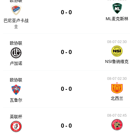
欧协联
0
-
0
ML麦克斯林
巴尼亚卢卡战
士
08-07 02:30
欧协联
0
-
0
NSI鲁纳维克
卢加诺
08-07 02:30
欧协联
0
-
0
北西兰
瓦鲁尔
08-07 02:45
英联杯
0
-
0