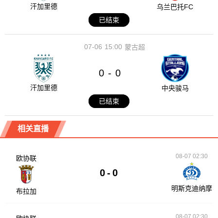
汗加里德
乌兰巴托FC
已结束
07-06
15:00
蒙古超
0
0
-
汗加里德
中央骏马
已结束
相关直播
08-07 02:30
欧协联
0
-
0
明斯克迪纳摩
布拉加
08-07 02:30