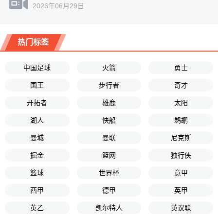
2026年06月29日
热门标签
中国足球
火箭
勇士
国王
步行者
奇才
开拓者
雄鹿
太阳
湖人
快船
鹈鹕
曼城
曼联
尼克斯
掘金
篮网
独行侠
篮球
世界杯
意甲
西甲
德甲
英甲
英乙
凯尔特人
英议联