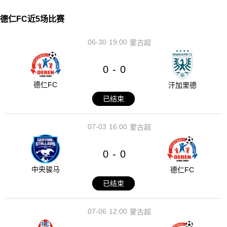
德仁FC近5场比赛
06-30
19:00
蒙古超
0
0
-
德仁FC
汗加里德
已结束
07-03
16:00
蒙古超
0
0
-
中央骏马
德仁FC
已结束
07-06
12:00
蒙古超