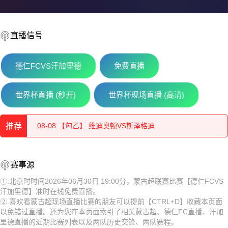
直播信号
德仁FCVS汗加里德
免费直播
08-08 【奥丙】 布雷堡VSATSV沃夫堡
世界杯直播 (秒开)
世界杯现场直播 (高清)
08-08 【匈乙】 维迪奥顿VS斯泽格迪
推荐
08-08 【奥丙】 沃尔夫斯贝格业余队VS克拉根福多瑙河
08-08 【奥丙】 布雷堡VSATSV沃夫堡
08-08 【匈乙】 布达佩斯瓦苏塔斯VS凯奇凯梅特
赛事源
08-08 【匈乙】 维迪奥顿VS斯泽格迪
08-08 【匈乙】 阿贾克VS卡格SE
①.北京时时间2026年06月30日 19:00分，蒙古超联赛比赛【德仁FCVS
汗加里德】准时在线免费直播。
08-08 【奥丙】 沃尔夫斯贝格业余队VS克拉根福多瑙河
08-08 【匈乙】 多瑙蒂萨VS梅索科菲德
②.喜欢看蒙古超现场直播比赛的朋友可以提前【CTRL+D】收藏本页面
以免错过直播。还为您在本页面索引了相关蒙古超、德仁FC直播、汗加
08-08 【匈乙】 布达佩斯瓦苏塔斯VS凯奇凯梅特
08-08 【瑞士乙】 沃韦体育VS梅林
里德直播的近期比赛列表以及两队历史交锋、两队赛程。