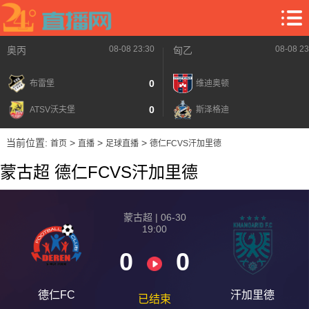
08-08 23:30
08-08 23
奥丙
匈乙
0
布雷堡
维迪奥顿
0
ATSV沃夫堡
斯泽格迪
当前位置:
>
>
>
首页
直播
足球直播
德仁FCVS汗加里德
蒙古超 德仁FCVS汗加里德
蒙古超 | 06-30
19:00
0
0
德仁FC
汗加里德
已结束