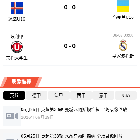
0
-
0
乌克兰U16
冰岛U16
08-07 03:00
玻利甲
0
-
0
皇家波托斯
宾托大学生
录像推荐
英超
德甲
法甲
西甲
意甲
NBA
05月25日 英超第38轮 曼城vs阿斯顿维拉 全场录像回放
2026年06月29日
05月25日 英超第38轮 水晶宫vs阿森纳 全场录像回放