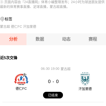
③.页面内容由『24直播网』体育小编整理发布；24小时为球迷朋友提供
08-08 【匈乙】 阿贾克VS卡格SE
08-08 【奥乙】 格拉茨风暴青年队VSFAC维也纳
最新的体育赛事直播、足球直播，蒙古超直播。
08-08 【匈乙】 多瑙蒂萨VS梅索科菲德
08-08 【匈甲】 基斯华达VS新佩斯
标签
08-08 【瑞士乙】 沃韦体育VS梅林
08-08 【奥乙】 奥地利萨尔斯堡VS第一维也纳
蒙古超
德仁FC
汗加里德
08-08 【奥乙】 格拉茨风暴青年队VSFAC维也纳
分析
数据
动态
赛程
08-08 【匈甲】 基斯华达VS新佩斯
08-08 【奥乙】 奥地利萨尔斯堡VS第一维也纳
近5次交锋
06-30
19:00
蒙古超
0
0
-
德仁FC
汗加里德
已结束