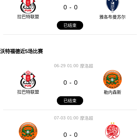
0
0
-
拉巴特联盟
雅各布曼苏尔
已结束
沃特福德近5场比赛
06-29
01:00
摩洛超
0
0
-
拉巴特联盟
勒内森斯
已结束
07-03
01:00
摩洛超
0
0
-