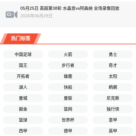
05月25日 英超第38轮 水晶宫vs阿森纳 全场录像回放
2026年06月29日
热门标签
中国足球
火箭
勇士
国王
步行者
奇才
开拓者
雄鹿
太阳
湖人
快船
鹈鹕
曼城
曼联
尼克斯
掘金
篮网
独行侠
篮球
世界杯
意甲
西甲
德甲
英甲