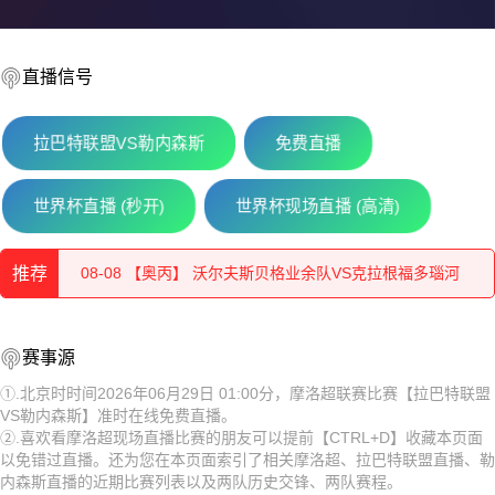
直播信号
拉巴特联盟VS勒内森斯
免费直播
08-08 【奥丙】 布雷堡VSATSV沃夫堡
世界杯直播 (秒开)
世界杯现场直播 (高清)
08-08 【匈乙】 维迪奥顿VS斯泽格迪
推荐
08-08 【奥丙】 沃尔夫斯贝格业余队VS克拉根福多瑙河
08-08 【匈乙】 布达佩斯瓦苏塔斯VS凯奇凯梅特
08-08 【奥丙】 布雷堡VSATSV沃夫堡
赛事源
08-08 【匈乙】 阿贾克VS卡格SE
08-08 【匈乙】 维迪奥顿VS斯泽格迪
①.北京时时间2026年06月29日 01:00分，摩洛超联赛比赛【拉巴特联盟
VS勒内森斯】准时在线免费直播。
08-08 【匈乙】 多瑙蒂萨VS梅索科菲德
08-08 【奥丙】 沃尔夫斯贝格业余队VS克拉根福多瑙河
②.喜欢看摩洛超现场直播比赛的朋友可以提前【CTRL+D】收藏本页面
以免错过直播。还为您在本页面索引了相关摩洛超、拉巴特联盟直播、勒
08-08 【瑞士乙】 沃韦体育VS梅林
08-08 【匈乙】 布达佩斯瓦苏塔斯VS凯奇凯梅特
内森斯直播的近期比赛列表以及两队历史交锋、两队赛程。