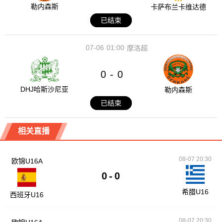
勒内森斯
卡萨布兰卡维达德
已结束
07-06
01:00
摩洛超
0
0
-
DHJ哈斯沙尼亚
勒内森斯
已结束
相关直播
08-07 20:30
欧锦U16A
0
-
0
希腊U16
西班牙U16
08-07 20:30