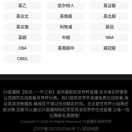
英乙
凯尔特人
英议联
英议北
英南超
英北超
英议南
利物浦
英冠
英超
中超
NBA
CBA
英南超中
威冠联
CBDL
24直播网【秋风✅一叶之秋】提供最新的世界杯直播,全天候实时更新,
让您随时在线观看世界杯比赛。我们提供世界杯直播免费在线观看,保
证高清流畅播放,确保您不错过任何精彩时刻。无论是世界杯小组赛还
是决赛,您都可以通过24直播网轻松享受高清世界杯在线直播,让每一场
比赛都充满激情！
Copyright © 2026 All Rights Reserved 24直播网 版权所有
辽ICP备2022010346号-2
网站地图
|