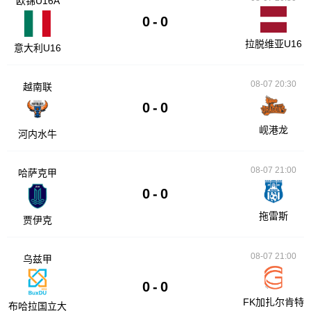
欧锦U16A
0
-
0
拉脱维亚U16
意大利U16
08-07 20:30
越南联
0
-
0
岘港龙
河内水牛
08-07 21:00
哈萨克甲
0
-
0
拖雷斯
贾伊克
08-07 21:00
乌兹甲
0
-
0
FK加扎尔肯特
布哈拉国立大