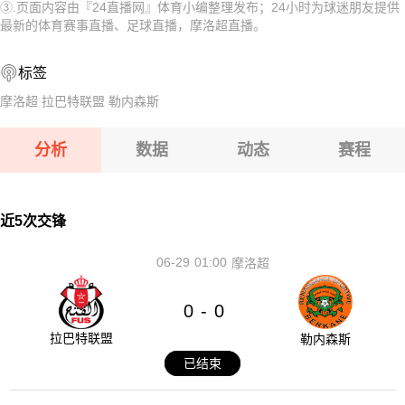
③.页面内容由『24直播网』体育小编整理发布；24小时为球迷朋友提供
08-08 【奥乙】 格拉茨风暴青年队VSFAC维也纳
08-08 【匈乙】 阿贾克VS卡格SE
最新的体育赛事直播、足球直播，摩洛超直播。
08-08 【匈甲】 基斯华达VS新佩斯
08-08 【匈乙】 多瑙蒂萨VS梅索科菲德
标签
08-08 【奥乙】 奥地利萨尔斯堡VS第一维也纳
08-08 【瑞士乙】 沃韦体育VS梅林
摩洛超
拉巴特联盟
勒内森斯
08-08 【奥乙】 格拉茨风暴青年队VSFAC维也纳
分析
数据
动态
赛程
08-08 【匈甲】 基斯华达VS新佩斯
08-08 【奥乙】 奥地利萨尔斯堡VS第一维也纳
近5次交锋
06-29
01:00
摩洛超
0
0
-
拉巴特联盟
勒内森斯
已结束