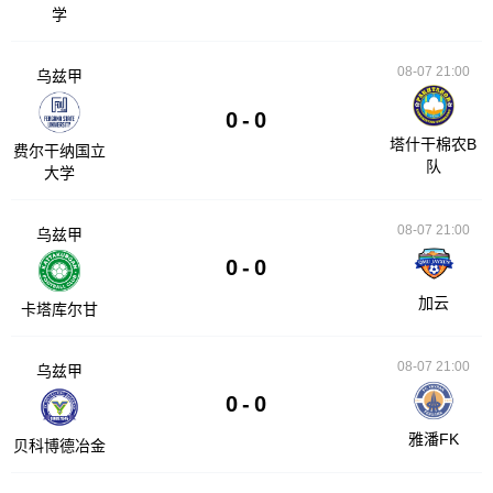
学
08-07 21:00
乌兹甲
0
-
0
塔什干棉农B
费尔干纳国立
队
大学
08-07 21:00
乌兹甲
0
-
0
加云
卡塔库尔甘
08-07 21:00
乌兹甲
0
-
0
雅潘FK
贝科博德冶金