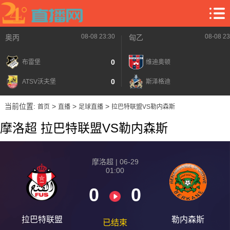
08-08 23:30
08-08 23
奥丙
匈乙
0
布雷堡
维迪奥顿
0
ATSV沃夫堡
斯泽格迪
当前位置:
>
>
>
首页
直播
足球直播
拉巴特联盟VS勒内森斯
摩洛超 拉巴特联盟VS勒内森斯
摩洛超 | 06-29
01:00
0
0
拉巴特联盟
勒内森斯
已结束