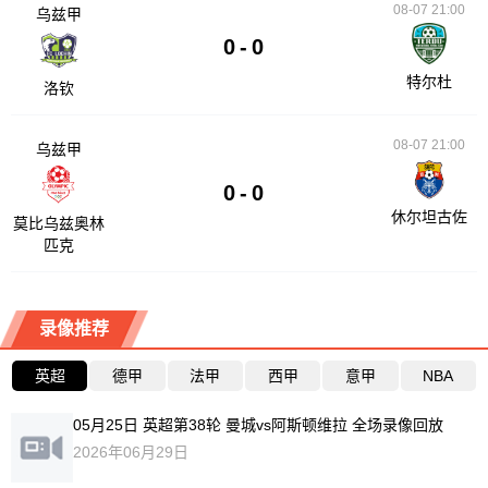
08-07 21:00
乌兹甲
0
-
0
特尔杜
洛钦
08-07 21:00
乌兹甲
0
-
0
休尔坦古佐
莫比乌兹奥林
匹克
录像推荐
英超
德甲
法甲
西甲
意甲
NBA
05月25日 英超第38轮 曼城vs阿斯顿维拉 全场录像回放
2026年06月29日