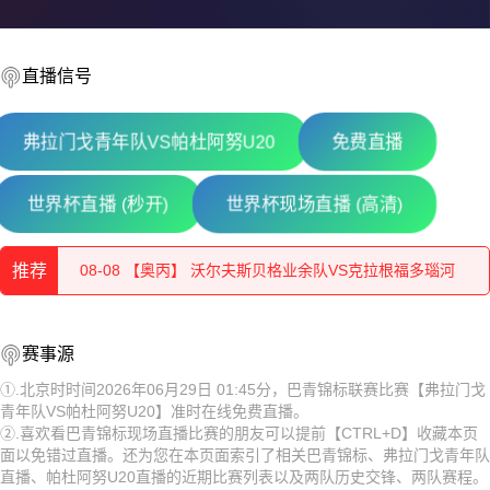
直播信号
弗拉门戈青年队VS帕杜阿努U20
免费直播
08-08 【奥丙】 布雷堡VSATSV沃夫堡
世界杯直播 (秒开)
世界杯现场直播 (高清)
08-08 【匈乙】 维迪奥顿VS斯泽格迪
推荐
08-08 【奥丙】 沃尔夫斯贝格业余队VS克拉根福多瑙河
08-08 【匈乙】 布达佩斯瓦苏塔斯VS凯奇凯梅特
08-08 【奥丙】 布雷堡VSATSV沃夫堡
赛事源
08-08 【匈乙】 阿贾克VS卡格SE
08-08 【匈乙】 维迪奥顿VS斯泽格迪
①.北京时时间2026年06月29日 01:45分，巴青锦标联赛比赛【弗拉门戈
青年队VS帕杜阿努U20】准时在线免费直播。
08-08 【匈乙】 多瑙蒂萨VS梅索科菲德
08-08 【奥丙】 沃尔夫斯贝格业余队VS克拉根福多瑙河
②.喜欢看巴青锦标现场直播比赛的朋友可以提前【CTRL+D】收藏本页
面以免错过直播。还为您在本页面索引了相关巴青锦标、弗拉门戈青年队
08-08 【瑞士乙】 沃韦体育VS梅林
08-08 【匈乙】 布达佩斯瓦苏塔斯VS凯奇凯梅特
直播、帕杜阿努U20直播的近期比赛列表以及两队历史交锋、两队赛程。