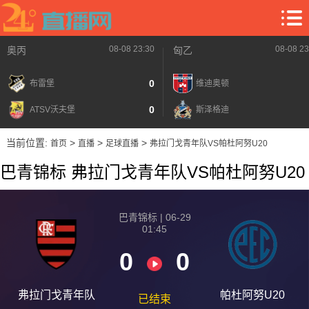
08-08 23:30
08-08 23
奥丙
匈乙
0
布雷堡
维迪奥顿
0
ATSV沃夫堡
斯泽格迪
当前位置:
>
>
>
首页
直播
足球直播
弗拉门戈青年队VS帕杜阿努U20
巴青锦标 弗拉门戈青年队VS帕杜阿努U20
巴青锦标 | 06-29
01:45
0
0
弗拉门戈青年队
帕杜阿努U20
已结束