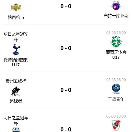
0
-
0
布拉干库亚斯
帕西格市
08-06 16:00
明日之星冠军
杯
0
-
0
葡萄牙体育
U17
托特纳姆热刺
U17
08-06 16:00
贵州五峰杯
0
-
0
王母青年
追球者
08-06 16:00
明日之星冠军
杯
0
-
0