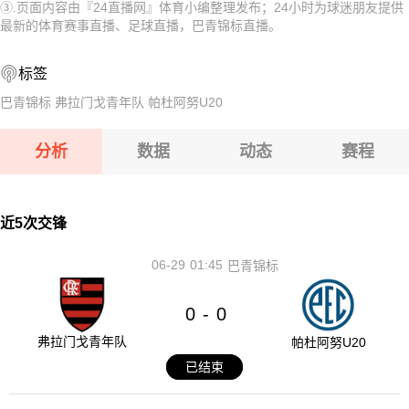
③.页面内容由『24直播网』体育小编整理发布；24小时为球迷朋友提供
08-08 【奥乙】 格拉茨风暴青年队VSFAC维也纳
08-08 【匈乙】 阿贾克VS卡格SE
最新的体育赛事直播、足球直播，巴青锦标直播。
08-08 【匈甲】 基斯华达VS新佩斯
08-08 【匈乙】 多瑙蒂萨VS梅索科菲德
标签
08-08 【奥乙】 奥地利萨尔斯堡VS第一维也纳
08-08 【瑞士乙】 沃韦体育VS梅林
巴青锦标
弗拉门戈青年队
帕杜阿努U20
08-08 【奥乙】 格拉茨风暴青年队VSFAC维也纳
分析
数据
动态
赛程
08-08 【匈甲】 基斯华达VS新佩斯
08-08 【奥乙】 奥地利萨尔斯堡VS第一维也纳
近5次交锋
06-29
01:45
巴青锦标
0
0
-
弗拉门戈青年队
帕杜阿努U20
已结束