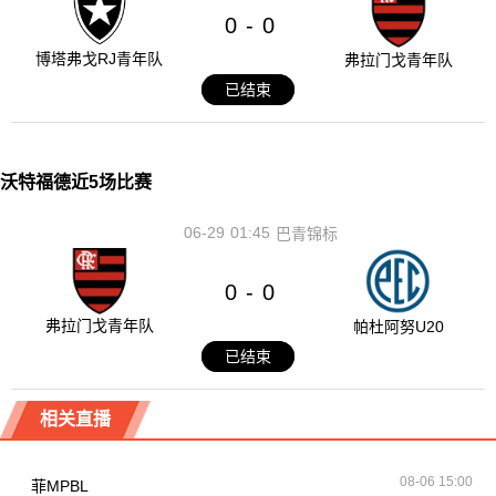
0
0
-
博塔弗戈RJ青年队
弗拉门戈青年队
已结束
沃特福德近5场比赛
06-29
01:45
巴青锦标
0
0
-
弗拉门戈青年队
帕杜阿努U20
已结束
相关直播
08-06 15:00
菲MPBL