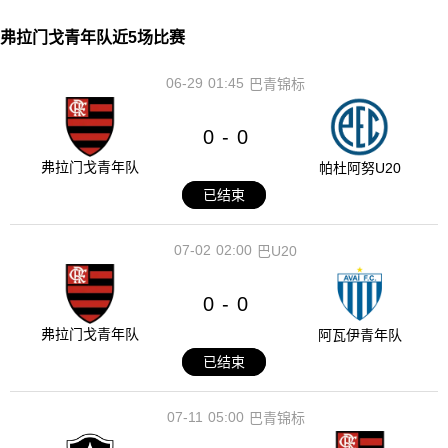
弗拉门戈青年队近5场比赛
06-29
01:45
巴青锦标
0
0
-
弗拉门戈青年队
帕杜阿努U20
已结束
07-02
02:00
巴U20
0
0
-
弗拉门戈青年队
阿瓦伊青年队
已结束
07-11
05:00
巴青锦标