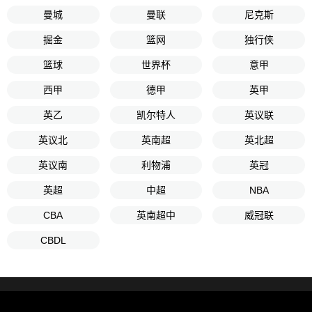
曼城
曼联
尼克斯
掘金
篮网
独行侠
篮球
世界杯
意甲
西甲
德甲
英甲
英乙
凯尔特人
英议联
英议北
英南超
英北超
英议南
利物浦
英冠
英超
中超
NBA
CBA
英南超中
威冠联
CBDL