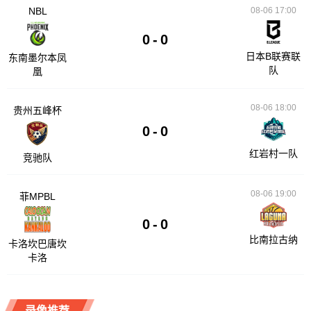
NBL
08-06 17:00
0
-
0
日本B联赛联
东南墨尔本凤
队
凰
08-06 18:00
贵州五峰杯
0
-
0
红岩村一队
竞驰队
08-06 19:00
菲MPBL
0
-
0
比南拉古纳
卡洛坎巴唐坎
卡洛
录像推荐