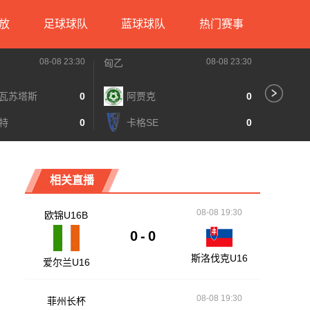
放
足球球队
蓝球球队
热门赛事
08-08 23:30
08-08 23:30
匈乙
匈乙
瓦苏塔斯
0
阿贾克
0
多
特
0
卡格SE
0
梅
相关直播
08-08 19:30
欧锦U16B
0
-
0
斯洛伐克U16
爱尔兰U16
08-08 19:30
菲州长杯