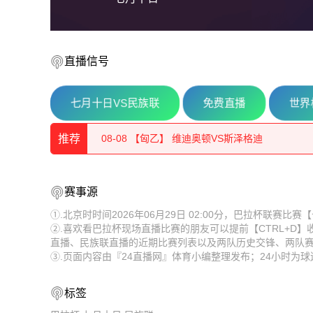
直播信号
七月十日VS民族联
免费直播
世界
08-08 【奥丙】 布雷堡VSATSV沃夫堡
推荐
08-08 【匈乙】 维迪奥顿VS斯泽格迪
08-08 【奥丙】 沃尔夫斯贝格业余队VS克拉根
08-08 【奥丙】 布雷堡VSATSV沃夫堡
赛事源
08-08 【匈乙】 布达佩斯瓦苏塔斯VS凯奇凯梅特
08-08 【匈乙】 维迪奥顿VS斯泽格迪
①.北京时时间2026年06月29日 02:00分，巴拉杯联赛
②.喜欢看巴拉杯现场直播比赛的朋友可以提前【CTRL+D
08-08 【匈乙】 阿贾克VS卡格SE
08-08 【奥丙】 沃尔夫斯贝格业余队VS克拉根
直播、民族联直播的近期比赛列表以及两队历史交锋、两队
③.页面内容由『24直播网』体育小编整理发布；24小时为
08-08 【匈乙】 多瑙蒂萨VS梅索科菲德
08-08 【匈乙】 布达佩斯瓦苏塔斯VS凯奇凯梅特
08-08 【瑞士乙】 沃韦体育VS梅林
08-08 【匈乙】 阿贾克VS卡格SE
标签