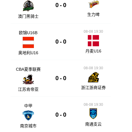
0
-
0
生力啤
澳门黑骑士
08-08 19:30
欧锦U16B
0
-
0
丹麦U16
奥地利U16
08-08 19:30
CBA夏季联赛
0
-
0
浙江浙商证券
江苏肯帝亚
08-08 19:30
中甲
0
-
0
南通支云
南京城市