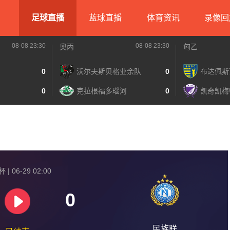
足球直播
蓝球直播
体育资讯
录像回
08-08 23:30
08-08 23:30
奥丙
匈乙
0
沃尔夫斯贝格业余队
0
布达佩斯
0
克拉根福多瑙河
0
凯奇凯梅
| 06-29 02:00
0
民族联