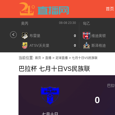
首页
08-08 23:30
奥丙
匈乙
布雷堡
0
维迪奥顿
ATSV沃夫堡
0
斯泽格迪
当前位置:
>
>
>
首页
直播
足球直播
七月十日VS民族联
巴拉杯 七月十日VS民族联
巴拉杯 
0
七月十日