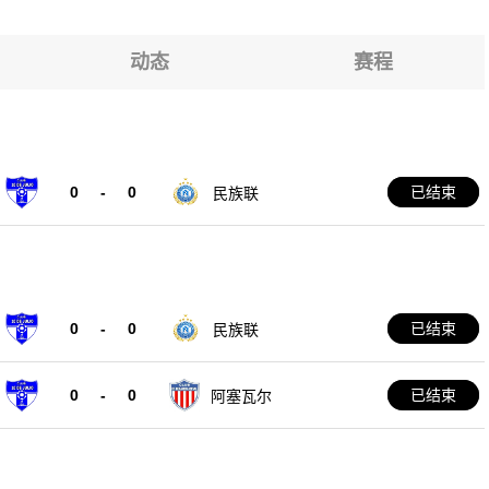
动态
赛程
0
-
0
已结束
民族联
0
-
0
已结束
民族联
0
-
0
已结束
阿塞瓦尔