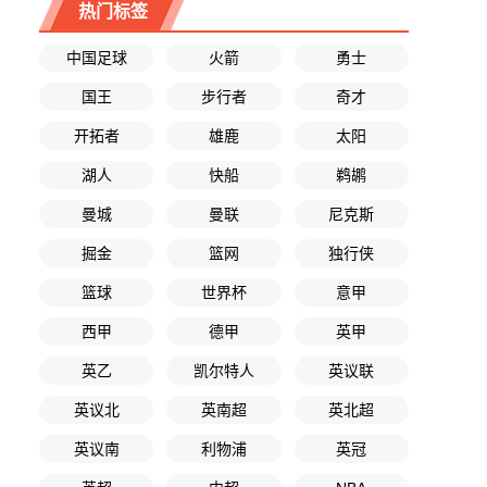
热门标签
中国足球
火箭
勇士
国王
步行者
奇才
开拓者
雄鹿
太阳
湖人
快船
鹈鹕
曼城
曼联
尼克斯
掘金
篮网
独行侠
篮球
世界杯
意甲
西甲
德甲
英甲
英乙
凯尔特人
英议联
英议北
英南超
英北超
英议南
利物浦
英冠