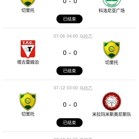
0
0
-
切里托
科洛尼亚广场
已结束
07-06
04:00
乌拉乙
0
0
-
塔古雷姆泊
切里托
已结束
07-12
03:00
乌拉乙
0
0
-
切里托
米拉玛米斯奥尼斯队
已结束