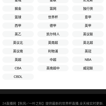
曼城
曼联
尼克斯
掘金
篮网
独行侠
篮球
世界杯
意甲
西甲
德甲
英甲
英乙
凯尔特人
英议联
英议北
英南超
英北超
英议南
利物浦
英冠
英超
中超
NBA
CBA
英南超中
威冠联
CBDL
24直播网【秋风✅一叶之秋】提供最新的世界杯直播,全天候实时更新,