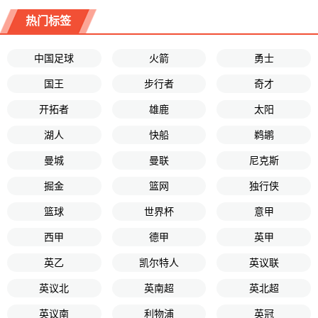
热门标签
中国足球
火箭
勇士
国王
步行者
奇才
开拓者
雄鹿
太阳
湖人
快船
鹈鹕
曼城
曼联
尼克斯
掘金
篮网
独行侠
篮球
世界杯
意甲
西甲
德甲
英甲
英乙
凯尔特人
英议联
英议北
英南超
英北超
英议南
利物浦
英冠