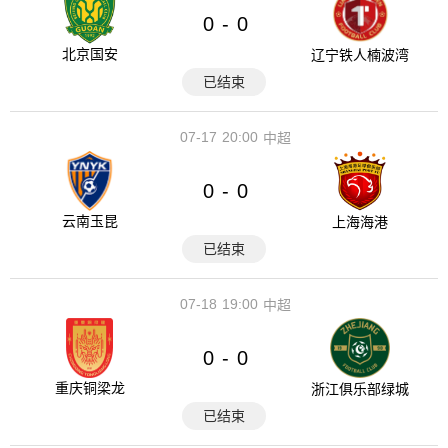
0
0
-
北京国安
辽宁铁人楠波湾
已结束
07-17
20:00
中超
0
0
-
云南玉昆
上海海港
已结束
07-18
19:00
中超
0
0
-
重庆铜梁龙
浙江俱乐部绿城
已结束