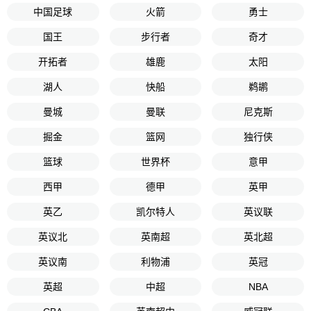
中国足球
火箭
勇士
国王
步行者
奇才
开拓者
雄鹿
太阳
湖人
快船
鹈鹕
曼城
曼联
尼克斯
掘金
篮网
独行侠
篮球
世界杯
意甲
西甲
德甲
英甲
英乙
凯尔特人
英议联
英议北
英南超
英北超
英议南
利物浦
英冠
英超
中超
NBA