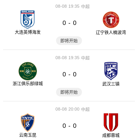
08-08
19:35
中超
0
0
-
大连英博海发
辽宁铁人楠波湾
即将开始
08-08
19:35
中超
0
0
-
浙江俱乐部绿城
武汉三镇
即将开始
08-08
20:00
中超
0
0
-
云南玉昆
成都蓉城