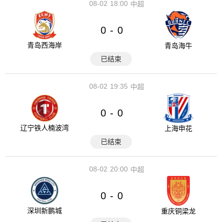
08-02
18:00
中超
0
0
-
青岛西海岸
青岛海牛
已结束
08-02
19:35
中超
0
0
-
辽宁铁人楠波湾
上海申花
已结束
08-02
20:00
中超
0
0
-
深圳新鹏城
重庆铜梁龙