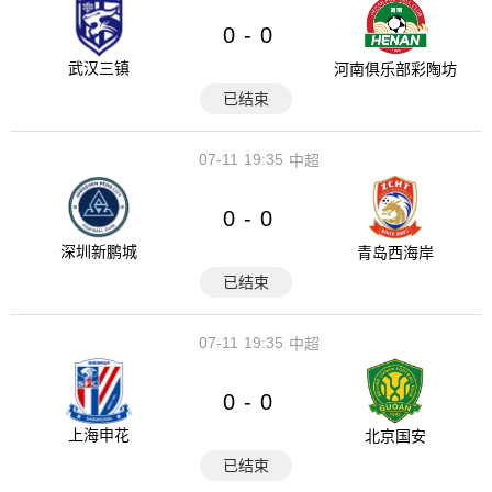
0
0
-
武汉三镇
河南俱乐部彩陶坊
已结束
07-11
19:35
中超
0
0
-
深圳新鹏城
青岛西海岸
已结束
07-11
19:35
中超
0
0
-
上海申花
北京国安
已结束