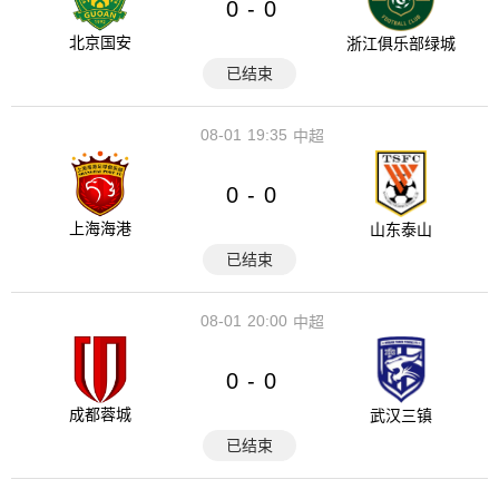
0
0
-
北京国安
浙江俱乐部绿城
已结束
08-01
19:35
中超
0
0
-
上海海港
山东泰山
已结束
08-01
20:00
中超
0
0
-
成都蓉城
武汉三镇
已结束