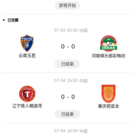
即将开始
已完赛
07-03
20:00
中超
0
0
-
云南玉昆
河南俱乐部彩陶坊
已结束
07-04
19:00
中超
0
0
-
辽宁铁人楠波湾
重庆铜梁龙
已结束
07-04
19:00
中超