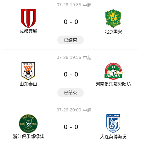
07-26
19:35
中超
0
0
-
成都蓉城
北京国安
已结束
07-26
19:35
中超
0
0
-
山东泰山
河南俱乐部彩陶坊
已结束
07-26
20:00
中超
0
0
-
浙江俱乐部绿城
大连英博海发