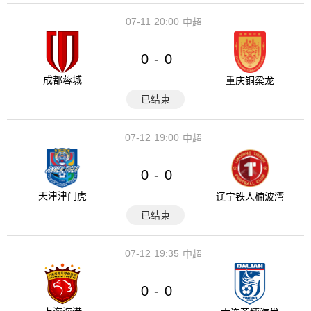
07-11
20:00
中超
0
0
-
成都蓉城
重庆铜梁龙
已结束
07-12
19:00
中超
0
0
-
天津津门虎
辽宁铁人楠波湾
已结束
07-12
19:35
中超
0
0
-