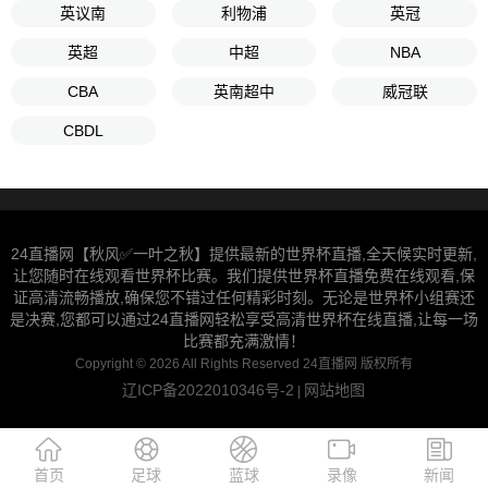
英议南
利物浦
英冠
英超
中超
NBA
CBA
英南超中
威冠联
CBDL
24直播网【秋风✅一叶之秋】提供最新的世界杯直播,全天候实时更新,
让您随时在线观看世界杯比赛。我们提供世界杯直播免费在线观看,保
证高清流畅播放,确保您不错过任何精彩时刻。无论是世界杯小组赛还
是决赛,您都可以通过24直播网轻松享受高清世界杯在线直播,让每一场
比赛都充满激情！
Copyright © 2026 All Rights Reserved 24直播网 版权所有
辽ICP备2022010346号-2
网站地图
|
首页
足球
蓝球
录像
新闻