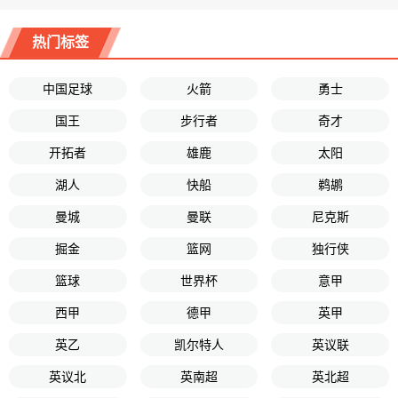
热门标签
中国足球
火箭
勇士
国王
步行者
奇才
开拓者
雄鹿
太阳
湖人
快船
鹈鹕
曼城
曼联
尼克斯
掘金
篮网
独行侠
篮球
世界杯
意甲
西甲
德甲
英甲
英乙
凯尔特人
英议联
英议北
英南超
英北超