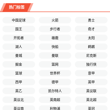
热门标签
中国足球
火箭
勇士
国王
步行者
奇才
开拓者
雄鹿
太阳
湖人
快船
鹈鹕
曼城
曼联
尼克斯
掘金
篮网
独行侠
篮球
世界杯
意甲
西甲
德甲
英甲
英乙
凯尔特人
英议联
英议北
英南超
英北超
英议南
利物浦
英冠