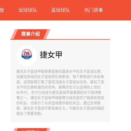
放
足球球队
蓝球球队
热门赛事
赛事介绍
捷女甲
捷克女子篮球甲级联赛是捷克最高水平的女子篮球比赛，
由捷克各地的女子篮球俱乐部参加，每个赛季进行多轮角
逐。这项联赛汇集了捷克顶级女子篮球运动员，展现了高
水平的比赛和激烈的竞争。联赛历史可以追溯到上世纪
90年代，至今已经成为捷克篮球界最重要的女子篮球赛
事之一。捷克女子篮球甲级联赛为球员提供了锻炼和竞技
的机会，也吸引了众多篮球爱好者的关注。通过这项联
赛，捷克女子篮球不断发展壮大，为捷克女子篮球的崛起
做出了重要贡献。