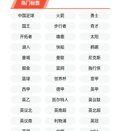
热门标签
中国足球
火箭
勇士
国王
步行者
奇才
开拓者
雄鹿
太阳
湖人
快船
鹈鹕
曼城
曼联
尼克斯
掘金
篮网
独行侠
篮球
世界杯
意甲
西甲
德甲
英甲
英乙
凯尔特人
英议联
英议北
英南超
英北超
英议南
利物浦
英冠