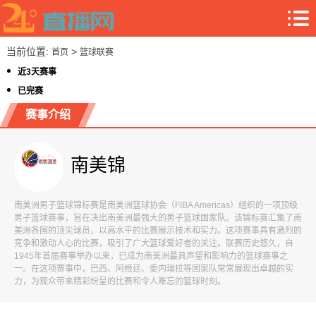
当前位置:
>
首页
篮球联赛
近3天赛事
已完赛
赛事介绍
南美锦
南美洲男子篮球锦标赛是南美洲篮球协会（FIBA Americas）组织的一项顶级
男子篮球赛事，旨在决出南美洲最强大的男子篮球国家队。该锦标赛汇集了南
美洲各国的顶尖球员，以高水平的比赛展示技术和实力。这项赛事具有激烈的
竞争和激动人心的比赛，吸引了广大篮球爱好者的关注。联赛历史悠久，自
1945年首届赛事举办以来，已成为南美洲最具声望和影响力的篮球赛事之
一。在这项赛事中，巴西、阿根廷、委内瑞拉等国家队常常展现出卓越的实
力，为观众带来精彩纷呈的比赛和令人难忘的篮球时刻。