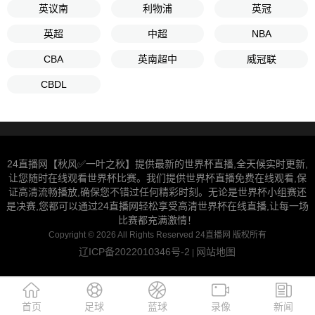
英议南
利物浦
英冠
英超
中超
NBA
CBA
英南超中
威冠联
CBDL
24直播网【秋风✅一叶之秋】提供最新的世界杯直播,全天候实时更新,
让您随时在线观看世界杯比赛。我们提供世界杯直播免费在线观看,保
证高清流畅播放,确保您不错过任何精彩时刻。无论是世界杯小组赛还
是决赛,您都可以通过24直播网轻松享受高清世界杯在线直播,让每一场
比赛都充满激情！
Copyright © 2026 All Rights Reserved 24直播网 版权所有
辽ICP备2022010346号-2
网站地图
|
首页
足球
蓝球
录像
新闻