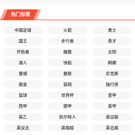
热门标签
中国足球
火箭
勇士
国王
步行者
奇才
开拓者
雄鹿
太阳
湖人
快船
鹈鹕
曼城
曼联
尼克斯
掘金
篮网
独行侠
篮球
世界杯
意甲
西甲
德甲
英甲
英乙
凯尔特人
英议联
英议北
英南超
英北超