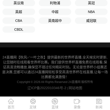
英议南
利物浦
英冠
英超
中超
NBA
CBA
英南超中
威冠联
CBDL
24直播网【秋风✅一叶之秋】提供最新的世界杯直播,全天候实时更新,
让您随时在线观看世界杯比赛。我们提供世界杯直播免费在线观看,保
证高清流畅播放,确保您不错过任何精彩时刻。无论是世界杯小组赛还
是决赛,您都可以通过24直播网轻松享受高清世界杯在线直播,让每一场
比赛都充满激情！
Copyright © 2026 All Rights Reserved 24直播网 版权所有
辽ICP备2022010346号-2
网站地图
|
首页
足球
蓝球
录像
新闻