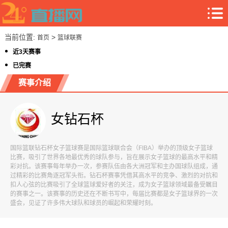
当前位置:
>
首页
篮球联赛
近3天赛事
已完赛
赛事介绍
女钻石杯
国际篮联钻石杯女子篮球赛是国际篮球联合会（FIBA）举办的顶级女子篮球
比赛，吸引了世界各地最优秀的球队参与，旨在展示女子篮球的最高水平和精
彩对抗。该赛事每年举办一次，参赛队伍由各大洲冠军和主办国球队组成，通
过精彩的比赛角逐冠军头衔。钻石杯赛事凭借其高水平的竞争、激烈的对抗和
扣人心弦的比赛吸引了全球篮球爱好者的关注，成为女子篮球领域最备受瞩目
的赛事之一。该赛事的历史还在不断书写中，每届比赛都是女子篮球界的一次
盛会，见证了许多伟大球队和球员的崛起和荣耀时刻。