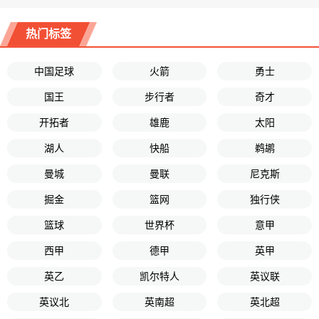
热门标签
中国足球
火箭
勇士
国王
步行者
奇才
开拓者
雄鹿
太阳
湖人
快船
鹈鹕
曼城
曼联
尼克斯
掘金
篮网
独行侠
篮球
世界杯
意甲
西甲
德甲
英甲
英乙
凯尔特人
英议联
英议北
英南超
英北超