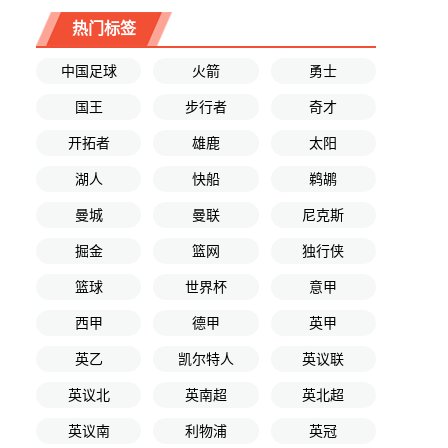
热门标签
中国足球
火箭
勇士
国王
步行者
奇才
开拓者
雄鹿
太阳
湖人
快船
鹈鹕
曼城
曼联
尼克斯
掘金
篮网
独行侠
篮球
世界杯
意甲
西甲
德甲
英甲
英乙
凯尔特人
英议联
英议北
英南超
英北超
英议南
利物浦
英冠