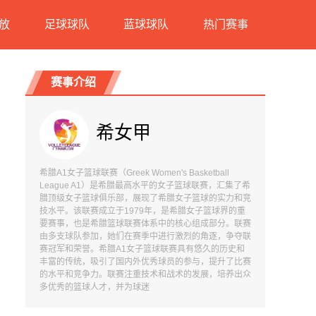
放
足球球队
蓝球球队
热门赛事
赛事介绍
希女甲
希腊A1女子篮球联赛（Greek Women's Basketball
League A1）是希腊最高水平的女子篮球联赛，汇集了希
腊顶级女子篮球俱乐部，展现了希腊女子篮球的实力和竞
技水平。该联赛成立于1979年，是希腊女子篮球界的重
要赛事，也是希腊篮球联赛体系中的核心组成部分。联赛
由多支球队参加，她们在赛季中进行激烈的角逐，争夺联
赛冠军和荣誉。希腊A1女子篮球联赛具有悠久的历史和
丰富的传统，吸引了国内外优秀球员的参与，提升了比赛
的水平和竞争力。联赛注重技术和战术的发展，培养出众
多优秀的篮球人才，并为球迷