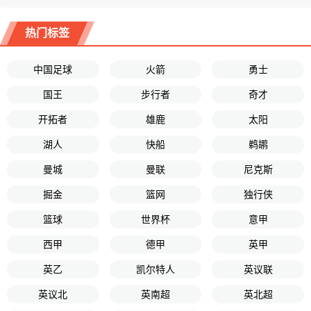
热门标签
中国足球
火箭
勇士
国王
步行者
奇才
开拓者
雄鹿
太阳
湖人
快船
鹈鹕
曼城
曼联
尼克斯
掘金
篮网
独行侠
篮球
世界杯
意甲
西甲
德甲
英甲
英乙
凯尔特人
英议联
英议北
英南超
英北超