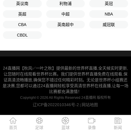
英议南
利物浦
英冠
英超
中超
NBA
CBA
英南超中
威冠联
CBDL
24直播网【秋风✅一叶之秋】提供最新的世界杯直播,全天候实时更新,
让您随时在线观看世界杯比赛。我们提供世界杯直播免费在线观看,保
证高清流畅播放,确保您不错过任何精彩时刻。无论是世界杯小组赛还
是决赛,您都可以通过24直播网轻松享受高清世界杯在线直播,让每一场
比赛都充满激情！
Copyright © 2026 All Rights Reserved 24直播网 版权所有
辽ICP备2022010346号-2
网站地图
|
首页
足球
蓝球
录像
新闻