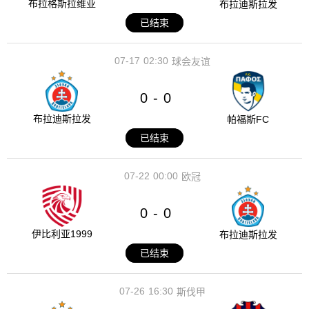
布拉格斯拉维亚
布拉迪斯拉发
已结束
07-17
02:30
球会友谊
0
0
-
布拉迪斯拉发
帕福斯FC
已结束
07-22
00:00
欧冠
0
0
-
伊比利亚1999
布拉迪斯拉发
已结束
07-26
16:30
斯伐甲