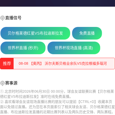
直播信号
贝尔格莱德红星VS布拉迪斯拉发
免费直播
08-08 【奥丙】 布雷堡VSATSV沃夫堡
世界杯直播 (秒开)
世界杯现场直播 (高清)
08-08 【匈乙】 维迪奥顿VS斯泽格迪
推荐
08-08 【奥丙】 沃尔夫斯贝格业余队VS克拉根福多瑙河
08-08 【匈乙】 布达佩斯瓦苏塔斯VS凯奇凯梅特
08-08 【奥丙】 布雷堡VSATSV沃夫堡
赛事源
08-08 【匈乙】 阿贾克VS卡格SE
08-08 【匈乙】 维迪奥顿VS斯泽格迪
①.北京时时间2026年06月30日 00:00分，球会友谊联赛比赛【贝尔格莱
德红星VS布拉迪斯拉发】准时在线免费直播。
08-08 【匈乙】 多瑙蒂萨VS梅索科菲德
08-08 【奥丙】 沃尔夫斯贝格业余队VS克拉根福多瑙河
②.喜欢看球会友谊现场直播比赛的朋友可以提前【CTRL+D】收藏本页
面以免错过直播。还为您在本页面索引了相关球会友谊、贝尔格莱德红星
08-08 【瑞士乙】 沃韦体育VS梅林
08-08 【匈乙】 布达佩斯瓦苏塔斯VS凯奇凯梅特
直播、布拉迪斯拉发直播的近期比赛列表以及两队历史交锋、两队赛程。