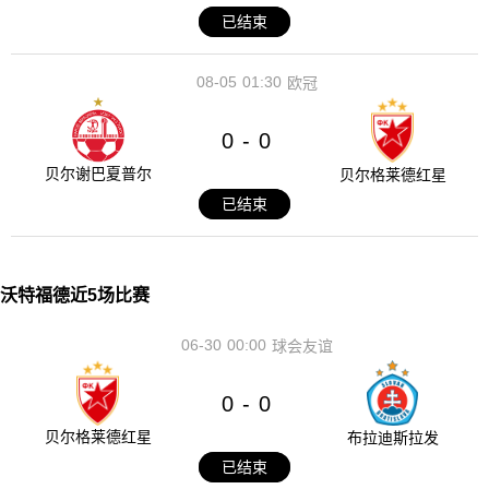
已结束
08-05
01:30
欧冠
0
0
-
贝尔谢巴夏普尔
贝尔格莱德红星
已结束
沃特福德近5场比赛
06-30
00:00
球会友谊
0
0
-
贝尔格莱德红星
布拉迪斯拉发
已结束