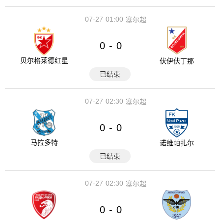
07-27
01:00
塞尔超
0
0
-
贝尔格莱德红星
伏伊伏丁那
已结束
07-27
02:30
塞尔超
0
0
-
马拉多特
诺维帕扎尔
已结束
07-27
02:30
塞尔超
0
0
-