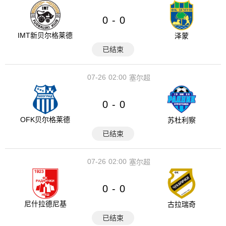
0
0
-
IMT新贝尔格莱德
泽蒙
已结束
07-26
02:00
塞尔超
0
0
-
OFK贝尔格莱德
苏杜利察
已结束
07-26
02:00
塞尔超
0
0
-
尼什拉德尼基
古拉瑞奇
已结束