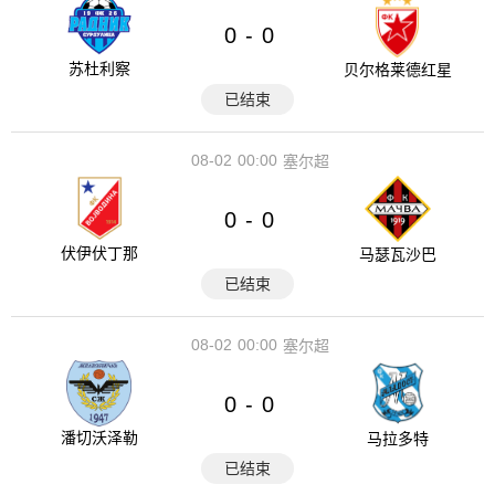
0
0
-
苏杜利察
贝尔格莱德红星
已结束
08-02
00:00
塞尔超
0
0
-
伏伊伏丁那
马瑟瓦沙巴
已结束
08-02
00:00
塞尔超
0
0
-
潘切沃泽勒
马拉多特
已结束