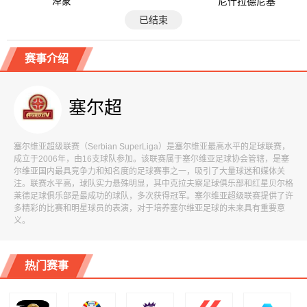
泽蒙
尼什拉德尼基
已结束
赛事介绍
塞尔超
塞尔维亚超级联赛（Serbian SuperLiga）是塞尔维亚最高水平的足球联赛，
成立于2006年，由16支球队参加。该联赛属于塞尔维亚足球协会管辖，是塞
尔维亚国内最具竞争力和知名度的足球赛事之一，吸引了大量球迷和媒体关
注。联赛水平高，球队实力悬殊明显，其中克拉夫察足球俱乐部和红星贝尔格
莱德足球俱乐部是最成功的球队，多次获得冠军。塞尔维亚超级联赛提供了许
多精彩的比赛和明星球员的表演，对于培养塞尔维亚足球的未来具有重要意
义。
热门赛事