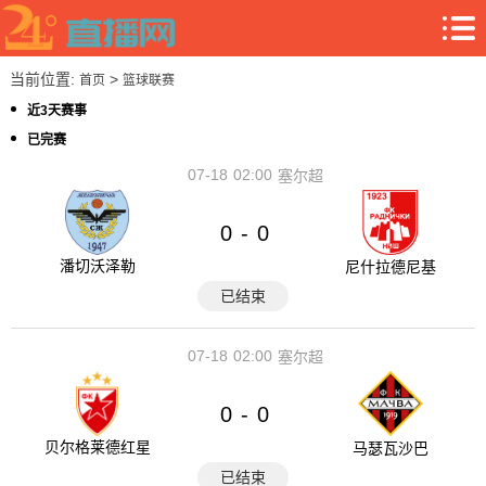
当前位置:
>
首页
篮球联赛
近3天赛事
已完赛
07-18
02:00
塞尔超
0
0
-
潘切沃泽勒
尼什拉德尼基
已结束
07-18
02:00
塞尔超
0
0
-
贝尔格莱德红星
马瑟瓦沙巴
已结束