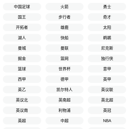
中国足球
火箭
勇士
国王
步行者
奇才
开拓者
雄鹿
太阳
湖人
快船
鹈鹕
曼城
曼联
尼克斯
掘金
篮网
独行侠
篮球
世界杯
意甲
西甲
德甲
英甲
英乙
凯尔特人
英议联
英议北
英南超
英北超
英议南
利物浦
英冠
英超
中超
NBA