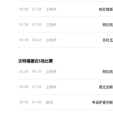
00:00
07-18
立陶甲
帕尼维斯
01:30
07-28
立陶甲
特拉凯
00:30
08-03
立陶甲
苏杜瓦
沃特福德近5场比赛
01:00
06-29
立陶甲
特拉凯
00:00
07-04
立陶甲
德尤加斯
00:00
07-08
欧冠
考诺萨基列斯