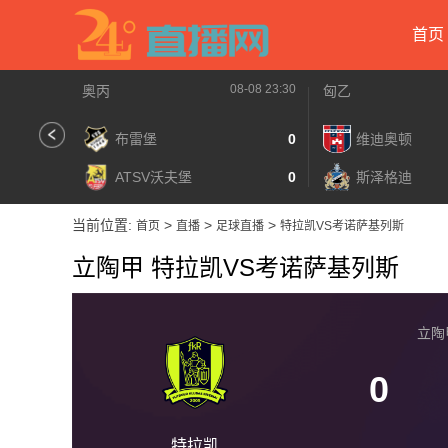
首页
08-08 23:30
奥丙
匈乙
布雷堡
0
维迪奥顿
ATSV沃夫堡
0
斯泽格迪
当前位置:
>
>
>
首页
直播
足球直播
特拉凯VS考诺萨基列斯
立陶甲 特拉凯VS考诺萨基列斯
立陶甲 
0
特拉凯