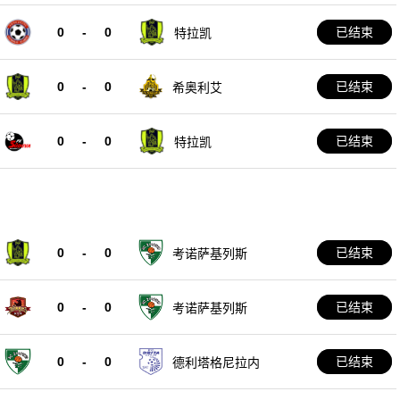
0
-
0
已结束
特拉凯
0
-
0
已结束
希奥利艾
0
-
0
已结束
特拉凯
0
-
0
已结束
考诺萨基列斯
0
-
0
已结束
考诺萨基列斯
0
-
0
已结束
德利塔格尼拉内