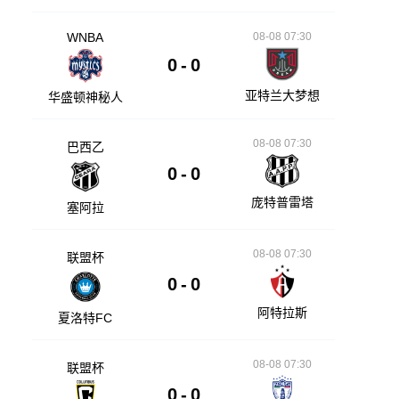
WNBA
08-08 07:30
0
-
0
亚特兰大梦想
华盛顿神秘人
08-08 07:30
巴西乙
0
-
0
庞特普雷塔
塞阿拉
08-08 07:30
联盟杯
0
-
0
阿特拉斯
夏洛特FC
08-08 07:30
联盟杯
0
-
0