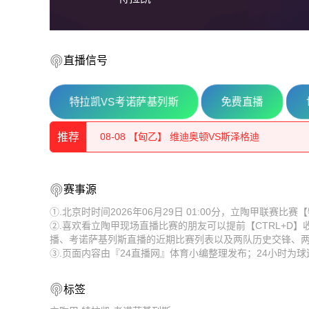
直播信号
特拉凯VS考诺萨基列斯
免费直播
08-08 【奥丙】 布雷堡VSATSV沃夫堡
推荐
08-08 【匈乙】 维迪奥顿VS斯泽格迪
08-08 【奥丙】 沃尔夫斯贝格业余队VS克拉根
08-08 【奥丙】 布雷堡VSATSV沃夫堡
赛事源
08-08 【匈乙】 布达佩斯瓦苏塔斯VS凯奇凯梅特
08-08 【匈乙】 维迪奥顿VS斯泽格迪
①.北京时时间2026年06月29日 01:00分，立陶甲联赛
②.喜欢看立陶甲现场直播比赛的朋友可以提前【CTRL+D
08-08 【匈乙】 阿贾克VS卡格SE
08-08 【奥丙】 沃尔夫斯贝格业余队VS克拉根
播、考诺萨基列斯直播的近期比赛列表以及两队历史交锋、
③.页面内容由『24直播网』体育小编整理发布；24小时为
08-08 【匈乙】 多瑙蒂萨VS梅索科菲德
08-08 【匈乙】 布达佩斯瓦苏塔斯VS凯奇凯梅特
08-08 【瑞士乙】 沃韦体育VS梅林
08-08 【匈乙】 阿贾克VS卡格SE
标签