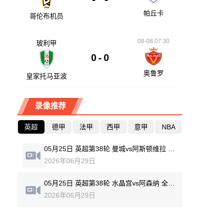
帕丘卡
哥伦布机员
08-08 07:30
玻利甲
0
-
0
奥鲁罗
皇家托马亚波
录像推荐
英超
德甲
法甲
西甲
意甲
NBA
05月25日 英超第38轮 曼城vs阿斯顿维拉 全场录像回放
2026年06月29日
05月25日 英超第38轮 水晶宫vs阿森纳 全场录像回放
2026年06月29日