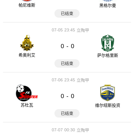
帕尼维斯
黑格尔曼
已结束
07-05
23:45
立陶甲
0
0
-
希奥利艾
萨尔格里斯
已结束
07-06
23:45
立陶甲
0
0
-
苏杜瓦
维尔纽斯投资
已结束
07-07
00:30
立陶甲