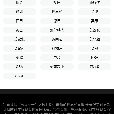
掘金
篮网
独行侠
篮球
世界杯
意甲
西甲
德甲
英甲
英乙
凯尔特人
英议联
英议北
英南超
英北超
英议南
利物浦
英冠
英超
中超
NBA
CBA
英南超中
威冠联
CBDL
24直播网【秋风✅一叶之秋】提供最新的世界杯直播,全天候实时更新,
让您随时在线观看世界杯比赛。我们提供世界杯直播免费在线观看,保