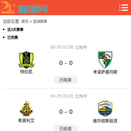
当前位置:
>
首页
篮球联赛
近3天赛事
已完赛
06-29
01:00
立陶甲
0
0
-
特拉凯
考诺萨基列斯
已结束
06-29
23:30
立陶甲
0
0
-
希奥利艾
维尔纽斯投资
已结束