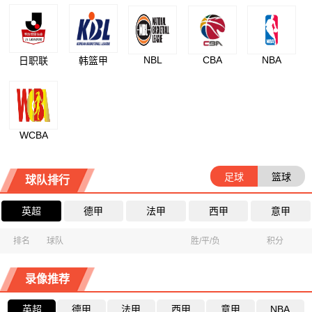
NBL
CBA
NBA
日职联
韩篮甲
WCBA
足球
篮球
球队排行
英超
德甲
法甲
西甲
意甲
排名
球队
胜/平/负
积分
录像推荐
英超
德甲
法甲
西甲
意甲
NBA