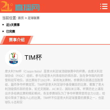
当前位置:
>
首页
足球联赛
近3天赛事
已完赛
赛事介绍
TIM杯
意大利TIM杯（Coppa Italia）是意大利足球顶级联赛中的杯赛，由意大利足
球协会（FIGC）组织，参与的是意大利各级别的俱乐部，旨在争夺国内的荣
誉和冠军地位。该比赛始于1922年，采用淘汰赛制，参赛俱乐部通过连胜晋
级，最终争夺杯赛冠军。TIM杯是意大利足球中备受瞩目的比赛，聚集了意大
利顶级俱乐部的竞争，如尤文图斯、AC米兰、国际米兰等。杯赛历史上涌现
出许多经典比赛和精彩瞬间，各支参赛球队为了争夺杯赛荣誉而全力以赴，给
观众带来了激动人心的比赛。TIM杯不仅是意大利足球重要的赛事之一，也是
球队斗志和实