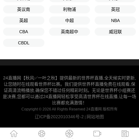
英议南
利物浦
英冠
英超
中超
NBA
CBA
英南超中
威冠联
CBDL
24直播网【秋风✅一叶之秋】提供最新的世界杯直播,全天候实时更新,
让您随时在线观看世界杯比赛。我们提供世界杯直播免费在线观看,保
证高清流畅播放,确保您不错过任何精彩时刻。无论是世界杯小组赛还
是决赛,您都可以通过24直播网轻松享受高清世界杯在线直播,让每一场
比赛都充满激情！
Copyright © 2026 All Rights Reserved 24直播网 版权所有
辽ICP备2022010346号-2
网站地图
|