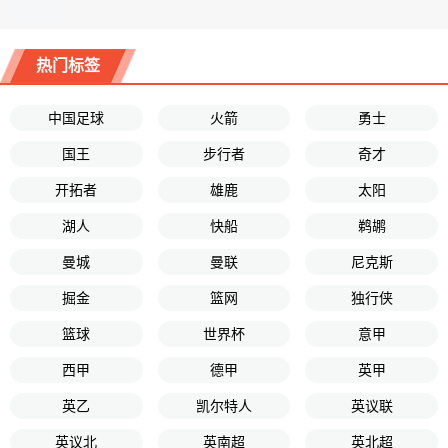
热门标签
中国足球
火箭
勇士
国王
步行者
奇才
开拓者
雄鹿
太阳
湖人
快船
鹈鹕
曼城
曼联
尼克斯
掘金
篮网
独行侠
篮球
世界杯
意甲
西甲
德甲
英甲
英乙
凯尔特人
英议联
英议北
英南超
英北超